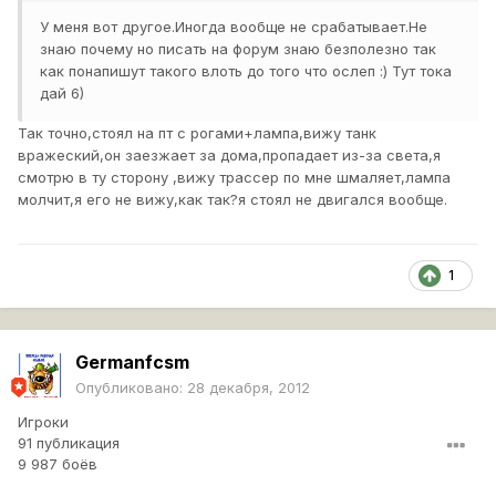
У меня вот другое.Иногда вообще не срабатывает.Не
знаю почему но писать на форум знаю безполезно так
как понапишут такого влоть до того что ослеп :) Тут тока
дай 6)
Так точно,стоял на пт с рогами+лампа,вижу танк
вражеский,он заезжает за дома,пропадает из-за света,я
смотрю в ту сторону ,вижу трассер по мне шмаляет,лампа
молчит,я его не вижу,как так?я стоял не двигался вообще.
1
Germanfcsm
Опубликовано:
28 декабря, 2012
Игроки
91 публикация
9 987 боёв