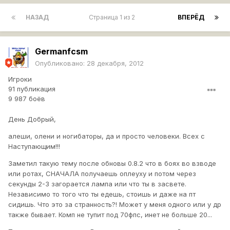
НАЗАД
Страница 1 из 2
ВПЕРЁД
Germanfcsm
Опубликовано:
28 декабря, 2012
Игроки
91 публикация
9 987 боёв
День Добрый,
алеши, олени и ногибаторы, да и просто человеки. Всех с
Наступающим!!!
Заметил такую тему после обновы 0.8.2 что в боях во взводе
или ротах, СНАЧАЛА получаешь оплеуху и потом через
секунды 2-3 загорается лампа или что ты в засвете.
Независимо то того что ты едешь, стоишь и даже на пт
сидишь. Что это за странность?! Может у меня одного или у др
также бывает. Комп не тупит под 70фпс, инет не больше 20...