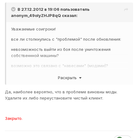
В 27.12.2012 в 19:06 пользователь
anonym_49oIyZHJP8qQ
сказал:
Уважаемые соигроки!
все ли столкнулись с "проблемой" после обновления:
невозможность выйти из боя после уничтожения
собственнной машины?
возможно это связано с "навесами" (модами)?
Раскрыть
просьба поделиться осчусчениями =)
Да, наиболее вероятно, что в проблеме виновны моды.
зарание благодарен
Удалите их либо переустановите чистый клиент.
Закрыто.