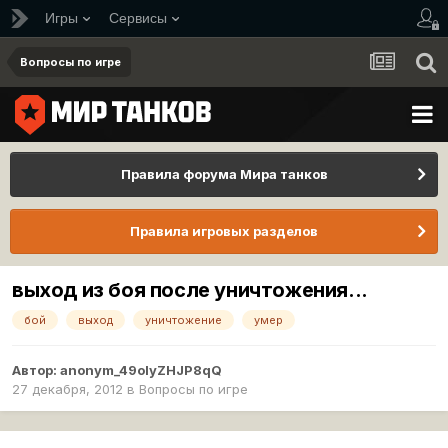
Игры
Сервисы
Вопросы по игре
Правила форума Мира танков
Правила игровых разделов
выход из боя после уничтожения...
бой
выход
уничтожение
умер
Автор:
anonym_49oIyZHJP8qQ
27 декабря, 2012
в
Вопросы по игре