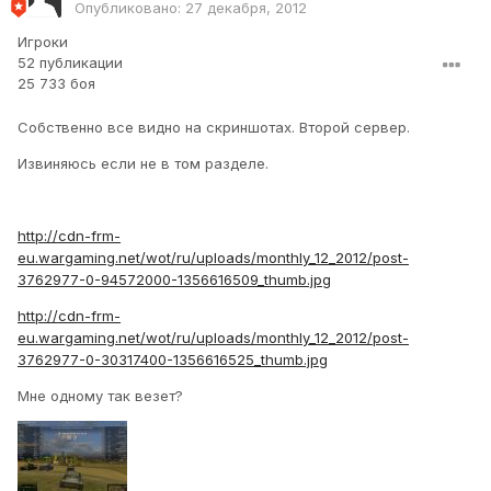
Опубликовано:
27 декабря, 2012
Игроки
52 публикации
25 733 боя
Собственно все видно на скриншотах. Второй сервер.
Извиняюсь если не в том разделе.
http://cdn-frm-
eu.wargaming.net/wot/ru/uploads/monthly_12_2012/post-
3762977-0-94572000-1356616509_thumb.jpg
http://cdn-frm-
eu.wargaming.net/wot/ru/uploads/monthly_12_2012/post-
3762977-0-30317400-1356616525_thumb.jpg
Мне одному так везет?