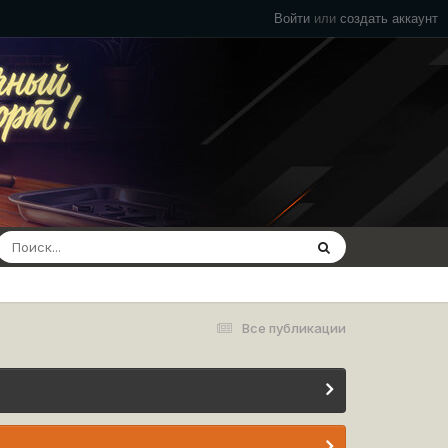
Войти
или
создать аккаунт
Все публикации