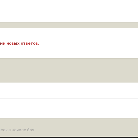
ии новых ответов.
сок в начале боя