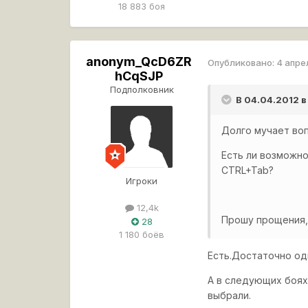
18 883 боя
anonym_QcD6ZR
Опубликовано:
4 апре
hCqSJP
Подполковник
В 04.04.2012 
Долго мучает воп
Есть ли возможно
CTRL+Tab?
Игроки
12,4k
Прошу прощения, 
28
1 180 боёв
Есть.Достаточно од
А в следующих боях 
выбрали.