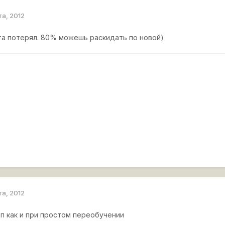
та, 2012
а потерял. 80% можешь раскидать по новой)
та, 2012
ип как и при простом переобучении