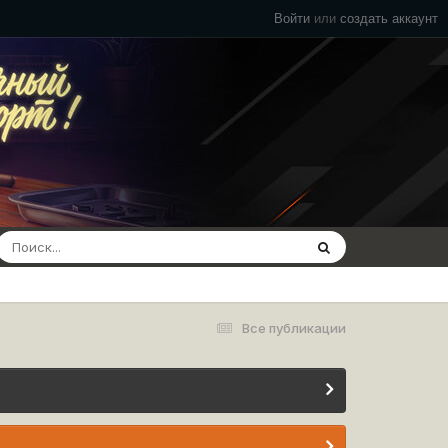
Войти
или
создать аккаунт
Все публикации