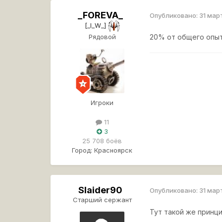
_FOREVA_
Опубликовано:
31 мар
[_I_W_]
Рядовой
20% от общего опыт
Игроки
11
3
25 708 боёв
Город:
Красноярск
Slaider90
Опубликовано:
31 мар
Старший сержант
Тут такой же принц