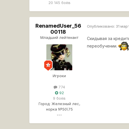
20 145 боёв
RenamedUser_56
Опубликовано:
31 мар
00118
Младший лейтенант
Скидывая за кредиты
переобучении.
Игроки
774
92
9 боёв
Город:
Железный лес,
норка №50\75
---