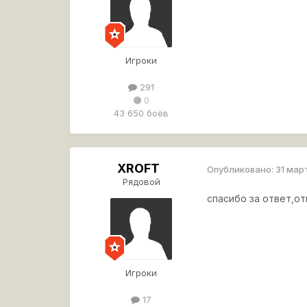
Игроки
291
0
43 650 боёв
XROFT
Опубликовано:
31 мар
Рядовой
спасибо за ответ,о
Игроки
17