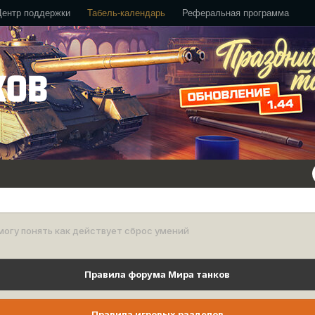
Центр поддержки
Табель-календарь
Реферальная программа
могу понять как действует сброс умений
Правила форума Мира танков
Правила игровых разделов