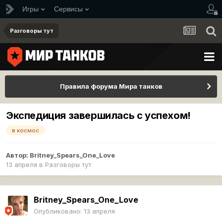
Игры
Сервисы
Разговоры тут
Правила форума Мира танков
Экспедиция завершилась с успехом!
в космос
Автор:
Britney_Spears_One_Love
13 апреля
в
Разговоры тут
Britney_Spears_One_Love
Опубликовано:
13 апреля