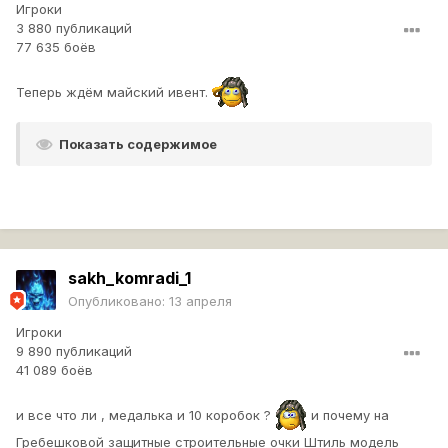
Игроки
3 880 публикаций
77 635 боёв
Теперь ждём майский ивент.
Показать содержимое
sakh_komradi_1
Опубликовано:
13 апреля
Игроки
9 890 публикаций
41 089 боёв
и все что ли , медалька и 10 коробок ?
и почему на
Гребешковой защитные строительные очки Штиль модель