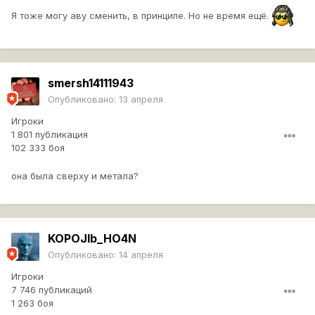
Я тоже могу аву сменить, в принципе. Но не время ещё.
smersh14111943
Опубликовано:
13 апреля
Игроки
1 801 публикация
102 333 боя
она была сверху и метала?
KOPOJIb_HO4N
Опубликовано:
14 апреля
Игроки
7 746 публикаций
1 263 боя