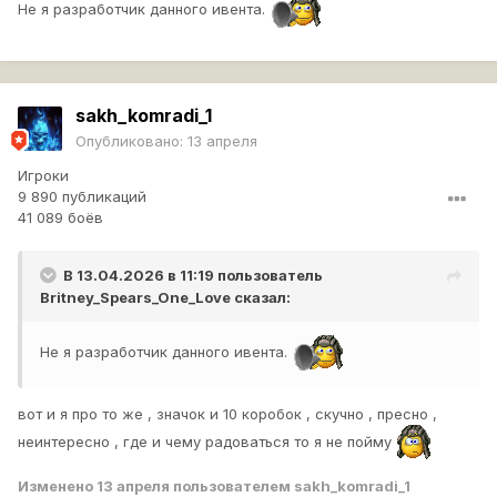
Не я разработчик данного ивента.
sakh_komradi_1
Опубликовано:
13 апреля
Игроки
9 890 публикаций
41 089 боёв
В 13.04.2026 в 11:19 пользователь
Britney_Spears_One_Love
сказал:
Не я разработчик данного ивента.
вот и я про то же , значок и 10 коробок , скучно , пресно ,
неинтересно , где и чему радоваться то я не пойму
Изменено
13 апреля
пользователем sakh_komradi_1