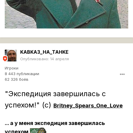
KABKA3_HA_TAHKE
Опубликовано:
14 апреля
Игроки
8 443 публикации
62 326 боёв
"Экспедиция завершилась с
успехом!" (с)
Britney_Spears_One_Love
... а у меня экспедиция завершилась
успехом