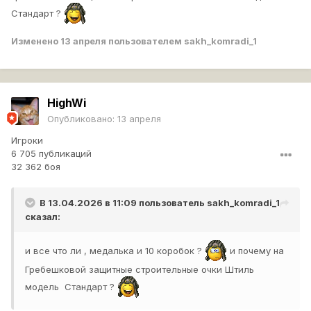
Стандарт ?
Изменено
13 апреля
пользователем sakh_komradi_1
HighWi
Опубликовано:
13 апреля
Игроки
6 705 публикаций
32 362 боя
В 13.04.2026 в 11:09 пользователь
sakh_komradi_1
сказал:
и все что ли , медалька и 10 коробок ?
и почему на
Гребешковой защитные строительные очки Штиль
модель Стандарт ?