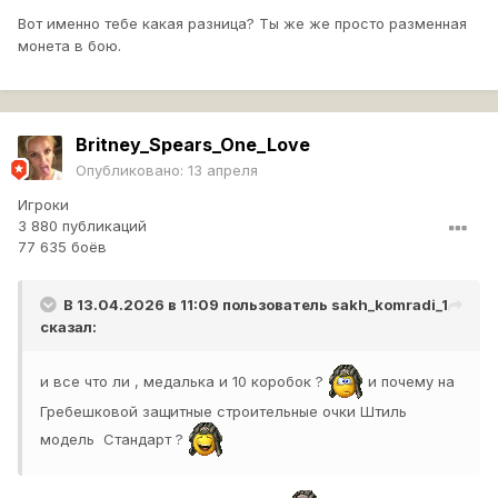
Вот именно тебе какая разница? Ты же же просто разменная
монета в бою.
Britney_Spears_One_Love
Опубликовано:
13 апреля
Игроки
3 880 публикаций
77 635 боёв
В 13.04.2026 в 11:09 пользователь
sakh_komradi_1
сказал:
и все что ли , медалька и 10 коробок ?
и почему на
Гребешковой защитные строительные очки Штиль
модель Стандарт ?