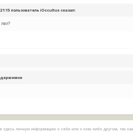
 21:15 пользователь
iOccultus
сказал:
8 лвл?
содержимое
е здесь личную информацию о себе или о ком-либо другом, так ка