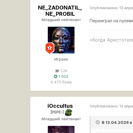
NE_ZADONATIL_
Опубликовано:
13 апр
NE_PROBIL
Младший лейтенант
Переиграл на пулем
«Когда Аристотель
Это лучшая игра п
Игроки
1,2k
1 002
9 475 боёв
iOccultus
Опубликовано:
13 апр
[PEPE-]
Младший лейтенант
В 13.04.2026 