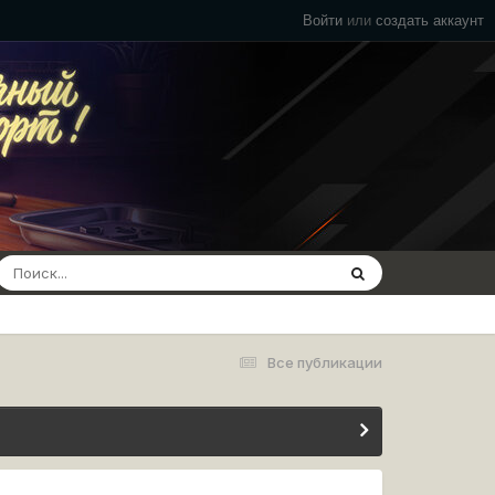
Войти
или
создать аккаунт
Все публикации