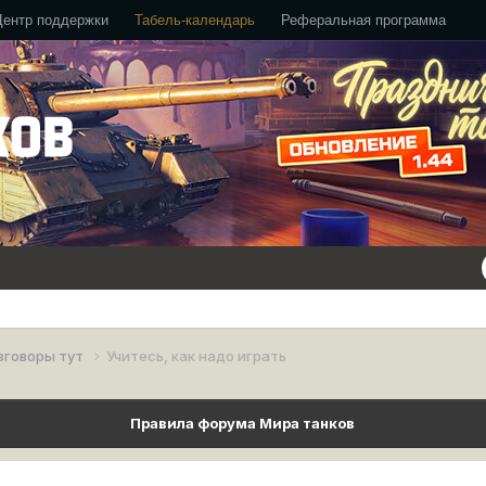
Центр поддержки
Табель-календарь
Реферальная программа
зговоры тут
Учитесь, как надо играть
Правила форума Мира танков