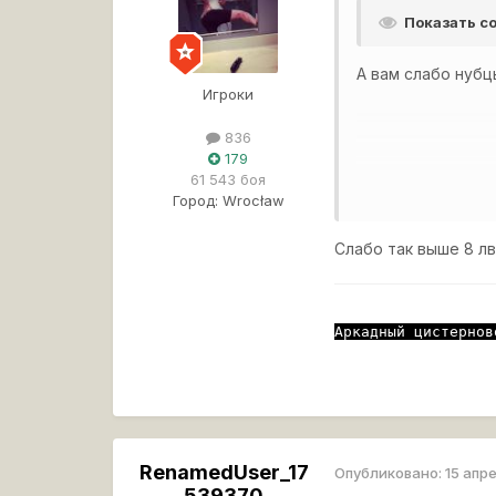
Показать 
А вам слабо нубц
Игроки
836
179
61 543 боя
Город:
Wrocław
Слабо так выше 8 л
Аркадный цистернов
RenamedUser_17
Опубликовано:
15 апр
539370