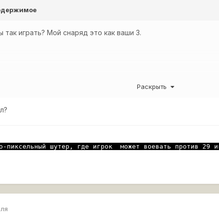
содержимое
ы так играть? Мой снаряд это как ваши 3.
Раскрыть
вл?
о-пиксельный шутер, где игрок  может воевать против 29 и
еля