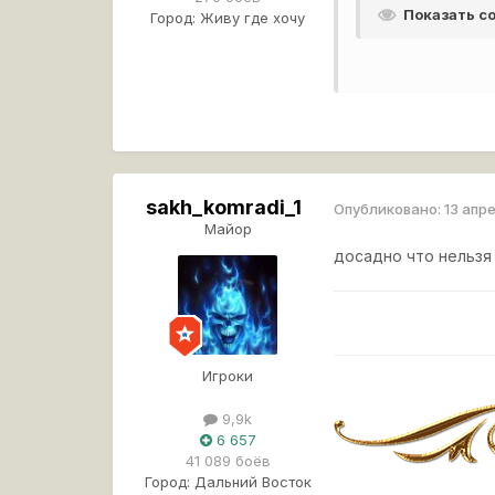
Показать 
Город:
Живу где хочу
sakh_komradi_1
Опубликовано:
13 апр
Майор
досадно что нельзя
Игроки
9,9k
6 657
41 089 боёв
Город:
Дальний Восток