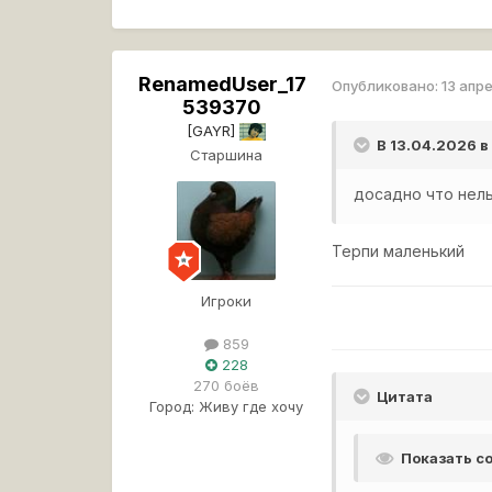
RenamedUser_17
Опубликовано:
13 апр
539370
[GAYR]
В 13.04.2026 в
Старшина
досадно что нель
Терпи маленький
Игроки
859
228
270 боёв
Цитата
Город:
Живу где хочу
Показать 