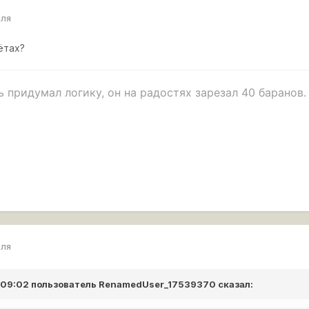
еля
ётах?
 придумал логику, он на радостях зарезал 40 баранов.
ро танки, в тех боях где нет арты, нурсов и 11 уровней.
еля
в 09:02 пользователь
RenamedUser_17539370
сказал: