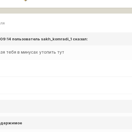
еля
 09:14 пользователь
sakh_komradi_1
сказал:
зя тебя в минусах утопить тут
содержимое