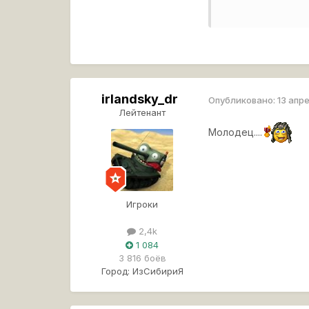
irlandsky_dr
Опубликовано:
13 апр
Лейтенант
Молодец....
Игроки
2,4k
1 084
3 816 боёв
Город:
ИзСибириЯ