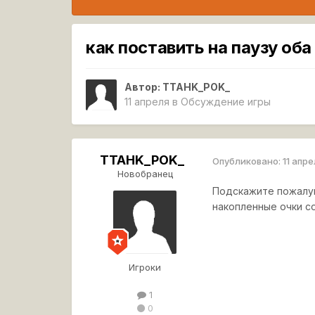
как поставить на паузу оба
Автор:
TTAHK_POK_
11 апреля
в
Обсуждение игры
TTAHK_POK_
Опубликовано:
11 апр
Новобранец
Подскажите пожалуй
накопленные очки с
Игроки
1
0