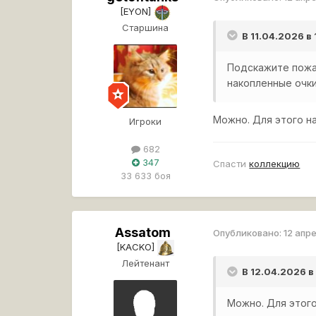
[EYON]
Старшина
В 11.04.2026 в
Подскажите пожал
накопленные очки
Можно. Для этого н
Игроки
682
347
Спасти
коллекцию
33 633 боя
Assatom
Опубликовано:
12 апр
[KACKO]
Лейтенант
В 12.04.2026 
Можно. Для этого