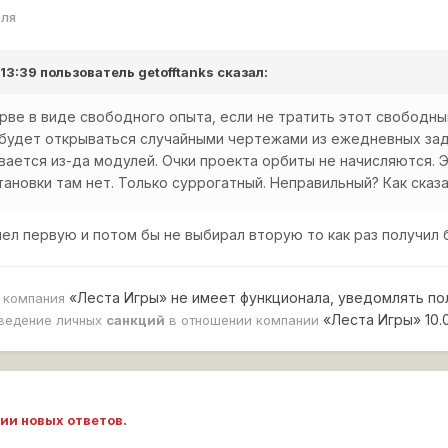
еля
 13:39 пользователь
getofftanks
сказал:
ерве в виде свободного опыта, если не тратить этот свободны
будет открываться случайными чертежами из ежедневных задач
вается из-да модулей. Очки проекта орбиты не начисляются. Э
ановки там нет. Только суррогатный. Неправильный? Как сказат
ел первую и потом бы не выбирал вторую то как раз получил б
«Леста Игры» не имеет функционала, уведомлять по
, компания
«Леста Игры» 10.
ведение личных
санкций
в отношении компании
ии новых ответов.