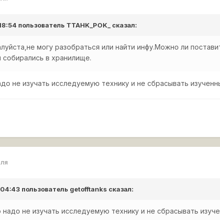
 18:54 пользователь
TTAHK_POK_
сказал:
уйста,не могу разобраться или найти инфу.Можно ли поставит
 собирались в хранилище.
адо не изучать исследуемую технику и не сбрасывать изученн
еля
в 04:43 пользователь
getofftanks
сказал:
 надо не изучать исследуемую технику и не сбрасывать изуче