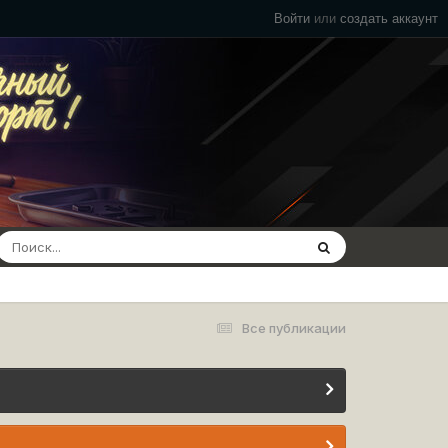
Войти
или
создать аккаунт
Все публикации