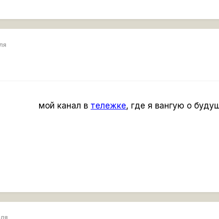
еля
мой канал в 
тележке
, где я вангую о буду
еля