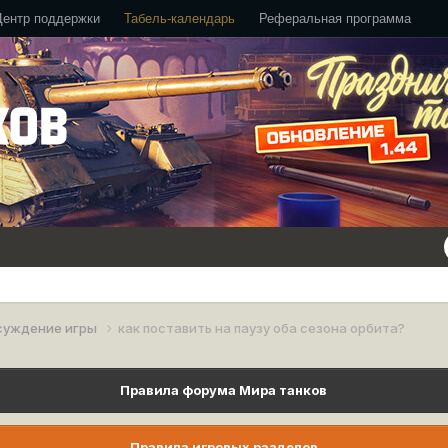
Центр поддержки
Табель-календарь
Реферальная программа
суждение игры
как поставить на паузу оба сезона орбита?
Правила форума Мира танков
Правила игровых разделов