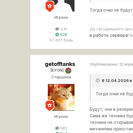
Тогда очки не будут
Игроки
До сегодняшнего дня
2,1k
628
в работе сервера!
В
57 627 боёв
getofftanks
Опубликовано:
12 апр
[EYON]
Старшина
В 12.04.2026 в
Тогда очки не бу
Будут, они в резерв
Сама же техника бу
Игроки
техника не открывае
682
механизма приостано