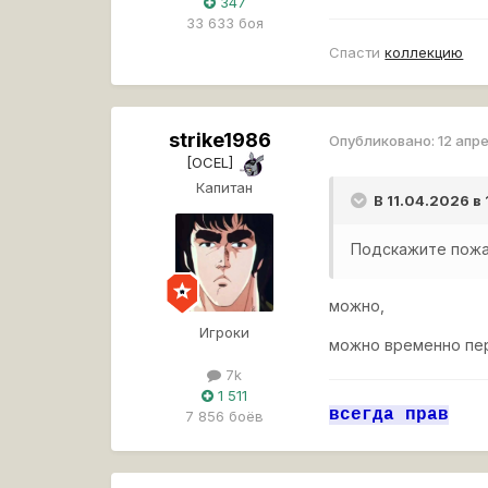
347
33 633 боя
Спасти
коллекцию
strike1986
Опубликовано:
12 апр
[OCEL]
Капитан
В 11.04.2026 в
Подскажите пожал
можно,
Игроки
можно временно пер
7k
1 511
всегда прав
7 856 боёв