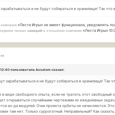
 зарабатываться и не будут собираться в хранилище! Так что 
«Леста Игры» не имеет функционала, уведомлять по
, компания
«Леста Игры» 10.
ведение личных
санкций
в отношении компании
еля
 12:40 пользователь
Assatom
сказал:
дут зарабатываться и не будут собираться в хранилище! Так ч
е в виде свободного опыта, если не тратить этот свободный 
дет открываться случайными чертежами из ежедневных задач, н
тся из-да модулей. Очки проекта орбиты не начисляются. Это
вки там нет. Только суррогатный. Неправильный? Как сказать..