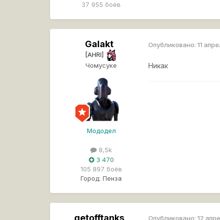
37 955 боёв
Galakt
Опубликовано:
11 апр
[AHRI]
Чомусуке
Никак
Мододел
8,5k
3 470
105 897 боёв
Город:
Пенза
getofftanks
Опубликовано:
12 апр