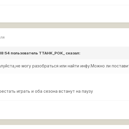
еля
 18:54 пользователь
TTAHK_POK_
сказал:
уйста,не могу разобраться или найти инфу.Можно ли поставит
естать играть и оба сезона встанут на паузу