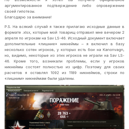
аргументированное подтверждение либо опровержение
своей гипотезы.
Благодарю за внимание!
P
.
S
. На всякий случай я также прилагаю исходные данные в
формате .xlsx, которые мой товарищ отправил мне вечером 2
апреля по игрокам на
Sav
LS
-46. Исходный документ включает
дополнительные «лишние» никнеймы – я включил в базу
несколько сотен игроков, у которых есть бои на
Kanonvagn
,
но, видимо, некоторые из этих игроков не играли на
Sav
LS
-
46. Кроме того, возникали проблемы, если у игроков
никнеймы состоят полностью из цифр. Поэтому для своих
расчетов я оставлял 1092 из 1189 никнеймов, строки по
«лишним» никнеймам были удалены.