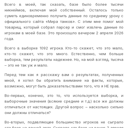
Всего в моей, так сказать, базе было более тысячи
никнеймов, включая мой собственный. Осталось только
суметь единовременно получить данные по среднему урону с
официального сайта «Мира танков». С этим мне помог мой
товарищ, который собрал парсер и смог извлечь данные по
игрокам в моей базе. Это произошло вечером 2 апреля 2026
года.
Всего в выборке 1092 игрока. Кто-то скажет, что это мало,
кто-то скажет, что это много. Естественно, чем больше
выборка, тем результаты надежнее. Но, на мой взгляд, тысяча
– это не так уж и мало.
Перед тем как я расскажу вам о результатах, полученных
мной, я хотел бы обратить внимание на факты, которые,
возможно, могут быть доказательствами того, что я НЕ прав.
Во-первых, конечно, это то, что используется выборка, и
выборочные значения (всякие средние и т.д.) все же должны
отличаться от настоящих. Другой вопрос – насколько сильно
они должны отличаться?
Во-вторых, подавляющее большинство игроков не сыграло
ста боев на данной арте. Сыграло сто боев на вечер 2 апреля