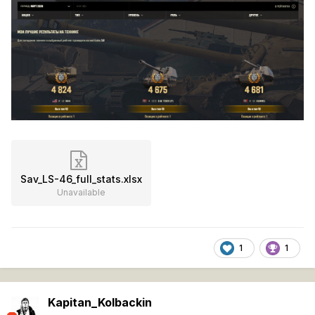
Sav_LS-46_full_stats.xlsx
Unavailable
1
1
Kapitan_Kolbackin