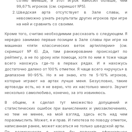
сотню меньше, и этот игрок наносил больше, чем
99,67% игроков (см. скриншот №5).
Шведская арта отсутствует в Зале славы, и
невозможно узнать результаты других игроков при игре
на ней и сравнить со своими.
Кроме того, считаю необходимым рассказать о следующем. Я
нередко занимаю первые позиции в Зале славы при игре на
машинах «пяти классических веток артиллерии» (см.
скриншот №6). Да, там ранжирование происходит по
рейтингу, а не по урону или помощи, хотя по ним я тоже чаще
всего нахожусь где-то в первых рядах. И я нахожусь
достаточно далеко от 100% отметки. Я чаще всего «кручусь» в
диапазоне 90-95%. Но я не знаю, кто те 5-10% игроков,
которые играют на артах лучше меня. Безусловно, такие
артоводы есть, но я не верю, что их настолько много. Звучит
несколько самолюбиво, конечно, за это извиняюсь.
В общем, я сделал тут множество допущений и
статистических ошибок при вычислениях и умозаключениях,
но тем не менее, на мой взгляд, здесь есть над чем
поразмыслить. Может, я и прав. И гипотеза по поводу отметок,
написанная ранее, может касаться не только шведской арты.
По возможности я хотел бы получить официальное