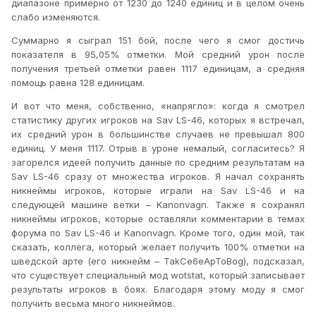
диапазоне примерно от 1230 до 1240 единиц и в целом очень
слабо изменяются.
Суммарно я сыграл 151 бой, после чего я смог достичь
показателя в 95,05% отметки. Мой средний урон после
получения третьей отметки равен 1117 единицам, а средняя
помощь равна 128 единицам.
И вот что меня, собственно, «напрягло»: когда я смотрел
статистику других игроков на
Sav
LS
-46, которых я встречал,
их средний урон в большинстве случаев не превышал 800
единиц. У меня 1117. Отрыв в уроне немалый, согласитесь? Я
загорелся идеей получить данные по средним результатам на
Sav
LS
-46 сразу от множества игроков. Я начал сохранять
никнеймы игроков, которые играли на
Sav
LS
-46 и на
следующей машине ветки –
Kanonvagn
. Также я сохранял
никнеймы игроков, которые оставляли комментарии в темах
форума по
Sav
LS
-46 и
Kanonvagn
. Кроме того, один мой, так
сказать, коллега, который желает получить 100% отметки на
шведской арте (его никнейм –
TakCe
6
eApToBog
), подсказал,
что существует специальный мод
wotstat
, который записывает
результаты игроков в боях. Благодаря этому моду я смог
получить весьма много никнеймов.