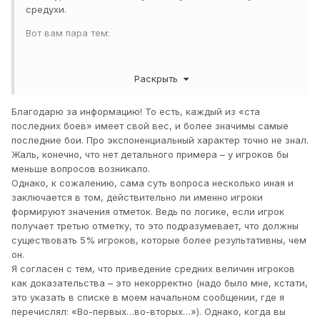
средухи.
Вот вам пара тем:
Раскрыть
раз
два
Благодарю за информацию! То есть, каждый из «ста
последних боев» имеет свой вес, и более значимы самые
последние бои. Про экспоненциальный характер точно не знал.
Жаль, конечно, что нет детального примера – у игроков бы
меньше вопросов возникало.
Однако, к сожалению, сама суть вопроса несколько иная и
заключается в том, действительно ли именно игроки
формируют значения отметок. Ведь по логике, если игрок
получает третью отметку, то это подразумевает, что должны
существовать 5% игроков, которые более результативны, чем
он.
Я согласен с тем, что приведение средних величин игроков
как доказательства – это некорректно (надо было мне, кстати,
это указать в списке в моем начальном сообщении, где я
перечислял: «Во-первых…во-вторых…»). Однако, когда вы