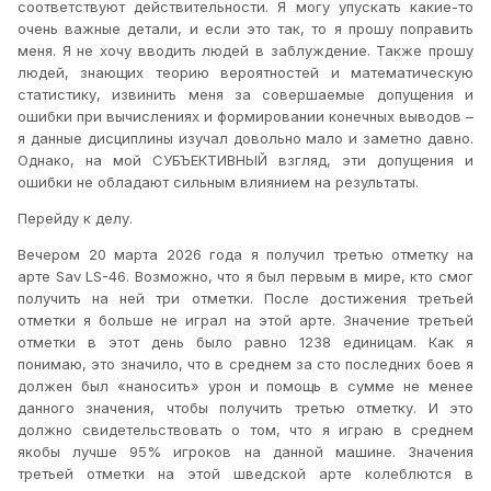
соответствуют действительности. Я могу упускать какие-то
очень важные детали, и если это так, то я прошу поправить
меня. Я не хочу вводить людей в заблуждение. Также прошу
людей, знающих теорию вероятностей и математическую
статистику, извинить меня за совершаемые допущения и
ошибки при вычислениях и формировании конечных выводов –
я данные дисциплины изучал довольно мало и заметно давно.
Однако, на мой СУБЪЕКТИВНЫЙ взгляд, эти допущения и
ошибки не обладают сильным влиянием на результаты.
Перейду к делу.
Вечером 20 марта 2026 года я получил третью отметку на
арте
Sav
LS
-46. Возможно, что я был первым в мире, кто смог
получить на ней три отметки. После достижения третьей
отметки я больше не играл на этой арте. Значение третьей
отметки в этот день было равно 1238 единицам. Как я
понимаю, это значило, что в среднем за сто последних боев я
должен был «наносить» урон и помощь в сумме не менее
данного значения, чтобы получить третью отметку. И это
должно свидетельствовать о том, что я играю в среднем
якобы лучше 95% игроков на данной машине. Значения
третьей отметки на этой шведской арте колеблются в