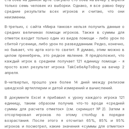
только семь человек из выборки. Однако, я все равно беру
средние результаты всех игроков и считаю, что они
неизменны.
В-третьих, с сайта «Мира танков» нельзя получить данные о
средних величинах помощи игроков. Также в суммы для
отметок входит только один из видов помощи - либо урон по
сбитой гусенице, либо урон по разведданным. Редко, конечно,
но бывает, что арта кого-то светит. Я думаю, этим можно в
целом пренебречь, это редкое явление. Я предположил, что
каждый игрок в среднем получает 121 единицу помощи - я
просто взял результат игрока
TakCe
6
eApToBog
на вечер 2
апреля.
В-четвертых, прошло уже более 14 дней между релизом
шведской артиллерии и датой измерений и вычислений.
В документе
Excel
я прибавил к урону каждого игрока 121
единицу, таким образом получив что-то вроде «средней
суммы для расчета отметок» (см. скриншот №2). Затем я
отсортировал игроков по этому столбцу в порядке
возрастания. После этого я отсчитал 65%, 85% и 95%
игроков и посмотрел, какие значения «суммы для отметок»