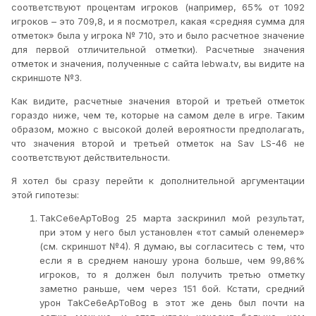
соответствуют процентам игроков (например, 65% от 1092
игроков – это 709,8, и я посмотрел, какая «средняя сумма для
отметок» была у игрока № 710, это и было расчетное значение
для первой отличительной отметки). Расчетные значения
отметок и значения, полученные с сайта
lebwa
.
tv
, вы видите на
скриншоте №3.
Как видите, расчетные значения второй и третьей отметок
гораздо ниже, чем те, которые на самом деле в игре. Таким
образом, можно с высокой долей вероятности предполагать,
что значения второй и третьей отметок на
Sav
LS
-46 не
соответствуют действительности.
Я хотел бы сразу перейти к дополнительной аргументации
этой гипотезы:
TakCe
6
eApToBog
25 марта заскринил мой результат,
при этом у него был установлен «тот самый оленемер»
(см. скриншот №4). Я думаю, вы согласитесь с тем, что
если я в среднем наношу урона больше, чем 99,86%
игроков, то я должен был получить третью отметку
заметно раньше, чем через 151 бой. Кстати, средний
урон
TakCe
6
eApToBog
в этот же день был почти на