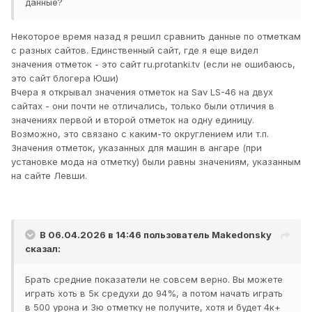
данные?
Некоторое время назад я решил сравнить данные по отметкам
с разных сайтов. Единственный сайт, где я еще видел
значения отметок - это сайт ru.protanki.tv (если не ошибаюсь,
это сайт блогера Юши)
Вчера я открывал значения отметок на Sav LS-46 на двух
сайтах - они почти не отличались, только были отличия в
значениях первой и второй отметок на одну единицу.
Возможно, это связано с каким-то округлением или т.п.
Значения отметок, указанных для машин в ангаре (при
установке мода на отметку) были равны значениям, указанным
на сайте Левши.
В 06.04.2026 в 14:46 пользователь
Makedonsky
сказал:
Брать средние показатели не совсем верно. Вы можете
играть хоть в 5к средухи до 94%, а потом начать играть
в 500 урона и 3ю отметку не получите, хотя и будет 4к+