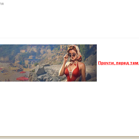
ля
Прочти, п
еред тем