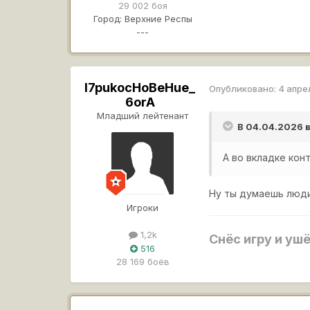
29 002 боя
Город:
Верхние Респы
---
I7pukocHoBeHue_
Опубликовано:
4 апре
6orA
Младший лейтенант
В 04.04.2026 в
А во вкладке ко
Ну ты думаешь люди
Игроки
1,2k
Снёс игру и уш
516
28 169 боёв