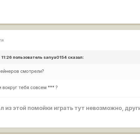
ля
 11:26 пользователь
sanya0154
сказал:
нтейнеров смотрели?
 вокруг тебя совсем *** ?
ёл из этой помойки играть тут невозможно, др