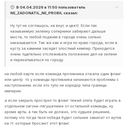
В 04.04.2026 в 11:50 пользователь
NE_ZADONATIL_NE_PROBIL
сказал:
Ну тут не соглашусь, на вкус и цвет) Если так
называемую зелёнку соперники забирают дальше
моста, то любой поджим в городе очень сильно
наказывается. Так же как и игра по краю города, если в
кусту за камнем засядет злостный кемпер. Приходится
очень тщательно отслеживать положение дел на зелени
и перекатываться по городу.
на любой карте если команда противника отжала один фланг
или центр то у команды противника начинаются проблемы с
наступлением. если это тупо не коридор типа границы
империи.
а если закрыть прострел то фланг тяжей опять будет играть в
отдельном загоне-лягушатнике от остальной команды, ну
кроме арты. а так быть не должно, это худшее решение,
потому что тогда твоя победа будет сильнее зависит от аутов
на тт. которые бросают этот фланг.