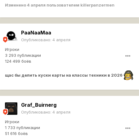
Изменено
4 апреля
пользователем killerpanzermen
PaaNaaMaa
Опубликовано:
4 апреля
Игроки
3 293 публикации
124 499 боёв
щас бы делить куски карты на классы техники в 2026
Graf_Buirnerg
Опубликовано:
4 апреля
Игроки
1 733 публикации
51 616 боёв