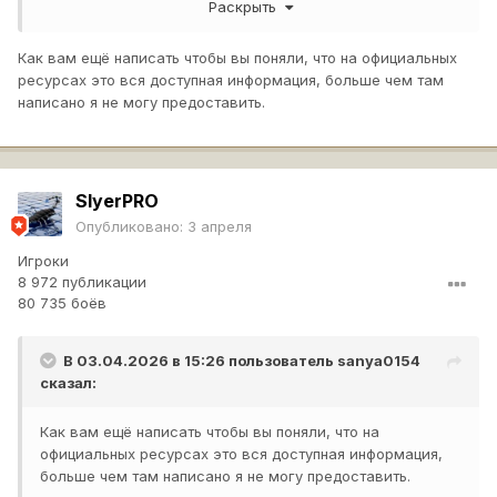
эти действия одновременно происходят, опыт будет
Раскрыть
суммироваться или только за какое то одно из этих
действий? А после этого я допустим фрага сделал, по
Как вам ещё написать чтобы вы поняли, что на официальных
своему засвету, а через минуту еще одного убил, но по
ресурсах это вся доступная информация, больше чем там
чужому. Вот как там коррелируется опыт, в зависимости
написано я не могу предоставить.
от ситуации? А вот эти все общие аспекты, за что
начисляют опыт, мне не интересны, я итак это знаю за
что. Не знаю только как. Вот вопрос именно в том
КАК.
но нигде такой инфы пока не нашел, с подробными
SlyerPRO
циферками и разбором всех ситуаций в бою. Я понимаю,
задушнил здесь, но это интересно узнать и наверняка не
Опубликовано:
3 апреля
только мне одному.
Игроки
8 972 публикации
80 735 боёв
В 03.04.2026 в 15:26 пользователь
sanya0154
сказал:
Как вам ещё написать чтобы вы поняли, что на
официальных ресурсах это вся доступная информация,
больше чем там написано я не могу предоставить.