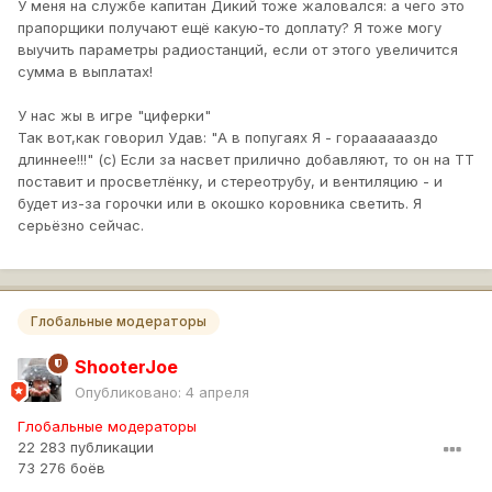
У меня на службе капитан Дикий тоже жаловался: а чего это
прапорщики получают ещё какую-то доплату? Я тоже могу
выучить параметры радиостанций, если от этого увеличится
сумма в выплатах!
У нас жы в игре "циферки"
Так вот,как говорил Удав: "А в попугаях Я - горааааааздо
длиннее!!!" (с) Если за насвет прилично добавляют, то он на ТТ
поставит и просветлёнку, и стереотрубу, и вентиляцию - и
будет из-за горочки или в окошко коровника светить. Я
серьёзно сейчас.
Глобальные модераторы
ShooterJoe
Опубликовано:
4 апреля
Глобальные модераторы
22 283 публикации
73 276 боёв