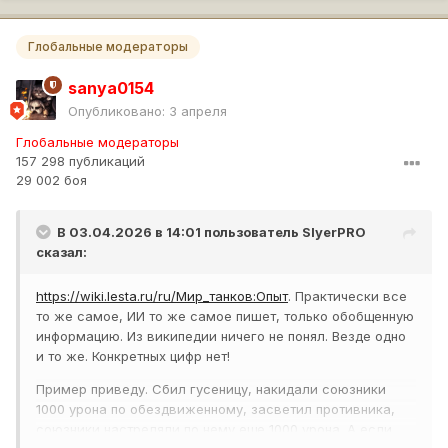
Глобальные модераторы
sanya0154
Опубликовано:
3 апреля
Глобальные модераторы
157 298 публикаций
29 002 боя
В 03.04.2026 в 14:01 пользователь
SlyerPRO
сказал:
https://wiki.lesta.ru/ru/Мир_танков:Опыт
. Практически все
то же самое, ИИ то же самое пишет, только обобщенную
информацию. Из википедии ничего не понял. Везде одно
и то же. Конкретных цифр нет!
Пример приведу. Сбил гусеницу, накидали союзники
1000 урона по обездвиженному, засветил противника,
союзники настреляли по нему еще 1000 урона. А если