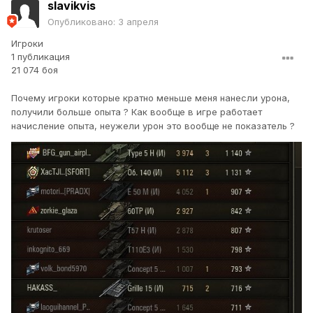
slavikvis
Опубликовано:
3 апреля
Игроки
1 публикация
21 074 боя
Почему игроки которые кратно меньше меня нанесли урона,
получили больше опыта ? Как вообще в игре работает
начисление опыта, неужели урон это вообще не показатель ?