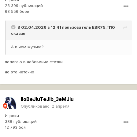
23 399 публикаций
63 556 боёв
В 02.04.2026 в 12:41 пользователь
EBR75_fl10
сказал:
А в чем мулька?
полагаю в набивании статки
но это неточно
IIoBeJluTeJlb_3eMJlu
Опубликовано:
2 апреля
Игроки
388 публикаций
12 793 боя