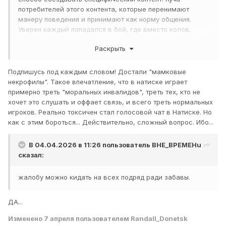
потребителей этого контента, которые перенимают
манеру поведения и принимают как норму общения.
Уверен каждый попадался в бой, где вместо колов,
информации по бою, просьб о помощи в конкретном
Раскрыть
месте и прочего... бесконечное безосновательное нытьё,
оскорбления, хамство и чсв. Дайте всем этим
прекрасным игрокам играть с себеподобными
Подпишусь под каждым словом! Достали "мамковые
некрофилы". Такое впечатление, что в натиске играет
примерно треть "моральных инвалидов", треть тех, кто не
хочет это слушать и оффает связь, и всего треть нормальных
игроков. Реально токсичен стал голосовой чат в Натиске. Но
как с этим бороться... Действительно, сложный вопрос. Ибо...
В 04.04.2026 в 11:26 пользователь
BHE_BPEMEHu
сказал:
жалобу можно кидать на всех подряд ради забавы.
ДА...
Изменено
7 апреля
пользователем Randall_Donetsk