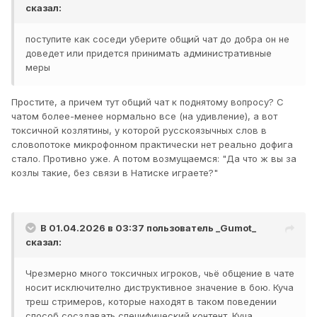
сказал:
поступите как соседи уберите общий чат до добра он не
доведет или придется принимать административные
меры
Простите, а причем тут общий чат к поднятому вопросу? С
чатом более-менее нормально все (на удивление), а вот
токсичной козлятины, у которой русскоязычных слов в
словопотоке микрофонном практически нет реально дофига
стало. Противно уже. А потом возмущаемся: "Да что ж вы за
козлы такие, без связи в Натиске играете?"
В 01.04.2026 в 03:37 пользователь
_Gumot_
сказал:
Чрезмерно много токсичных игроков, чьё общение в чате
носит исключително диструктивное значение в бою. Куча
треш стримеров, которые находят в таком поведении
способ сосздавать специфический контент. Куча