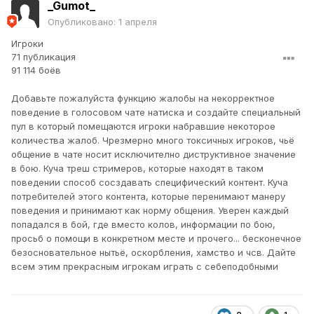
_Gumot_
Опубликовано:
1 апреля
Игроки
71 публикация
91 114 боёв
Добавьте пожалуйста функцию жалобы на некорректное
поведение в голосовом чате натиска и создайте специальный
пул в который помещаются игроки набравшие некоторое
количества жалоб. Чрезмерно много токсичных игроков, чьё
общение в чате носит исключително диструктивное значение
в бою. Куча треш стримеров, которые находят в таком
поведении способ сосздавать специфический контент. Куча
потребителей этого контента, которые перенимают манеру
поведения и принимают как норму общения. Уверен каждый
попадался в бой, где вместо колов, информации по бою,
просьб о помощи в конкретном месте и прочего... бесконечное
безосновательное нытьё, оскорбления, хамство и чсв. Дайте
всем этим прекрасным игрокам играть с себеподобными