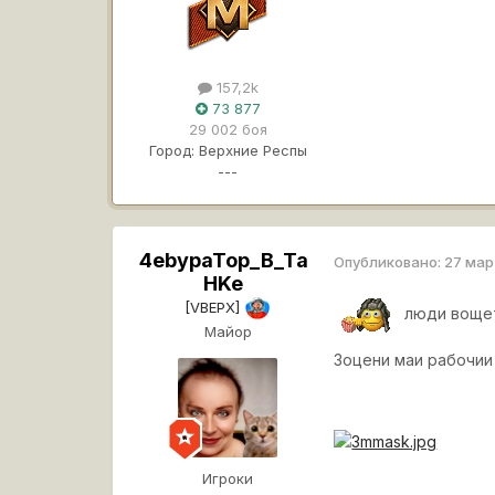
157,2k
73 877
29 002 боя
Город:
Верхние Респы
---
4ebypaTop_B_Ta
Опубликовано:
27 ма
HKe
[VBEPX]
люди воще
Майор
Зоцени маи рабочии
Игроки