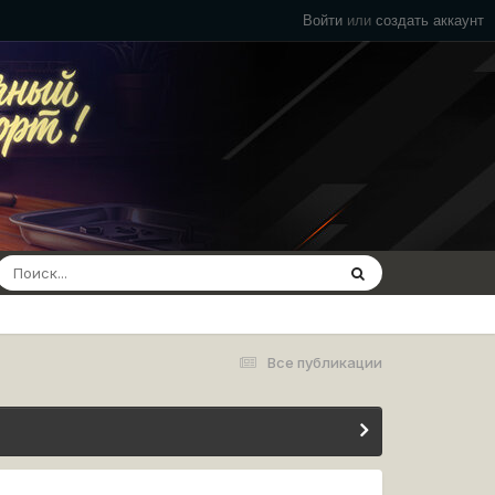
Войти
или
создать аккаунт
Все публикации