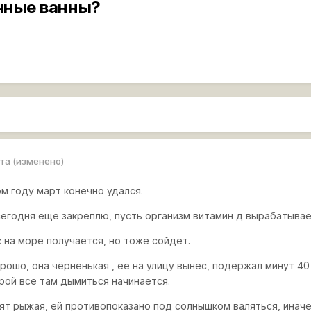
чные ванны?
рта
(изменено)
ом году март конечно удался.
 сегодня еще закреплю, пусть организм витамин д вырабатывае
к на море получается, но тоже сойдет.
рошо, она чёрненькая , ее на улицу вынес, подержал минут 40
орой все там дымиться начинается.
ят рыжая, ей противопоказано под солнышком валяться, иначе