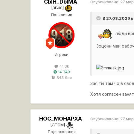
CbIH_DbIMA
Опубликовано:
27 ма
[BEJI0]
Полковник
В 27.03.2026 в
люди во
Зоцени маи рабо
Игроки
41,3k
14 749
18 843 боя
Зая ты там чо в св
Хотя согласен заня
HOC_MOHAPXA
Опубликовано:
27 ма
[CTCM]
Подполковник