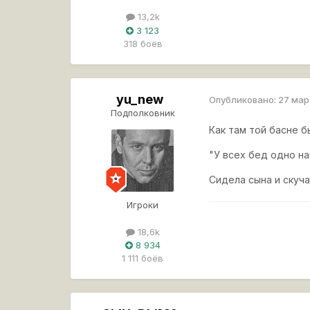
13,2k
3 123
318 боёв
yu_new
Опубликовано:
27 ма
Подполковник
Как там той басне б
"У всех бед одно на
Сидела сына и скучала
Игроки
18,6k
8 934
1 111 боёв