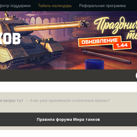
Центр поддержки
Табель-календарь
Реферальная программа
зговоры тут
А вы уже принимали солнечные ванны?
Правила форума Мира танков