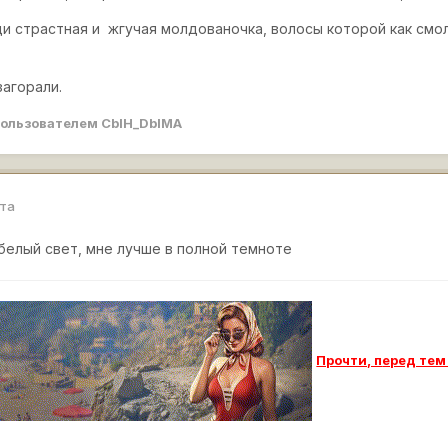
и страстная и жгучая молдованочка, волосы которой как смоль
загорали.
ользователем CbIH_DbIMA
рта
белый свет, мне лучше в полной темноте
Прочти, п
еред тем