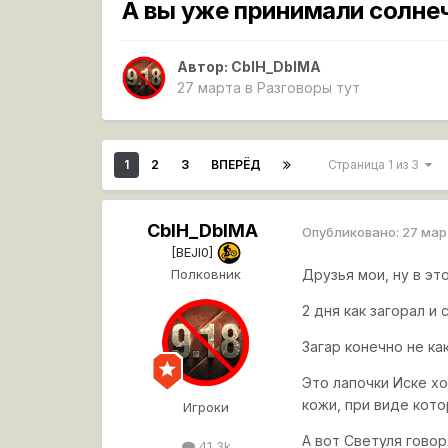
А вы уже принимали солне
Автор:
CbIH_DbIMA
27 марта
в
Разговоры тут
1
2
3
ВПЕРЁД
Страница 1 из 3
CbIH_DbIMA
Опубликовано:
27 ма
[BEJI0]
Полковник
Друзья мои, ну в эт
2 дня как загорал и
Загар конечно не ка
Это лапочки Иске хо
кожи, при виде кот
Игроки
А вот Светуля говор
41,3k