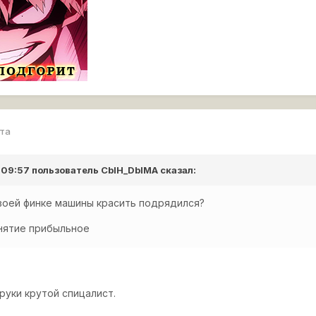
рта
в 09:57 пользователь
CbIH_DbIMA
сказал:
своей финке машины красить подрядился?
анятие прибыльное
 руки крутой спицалист.