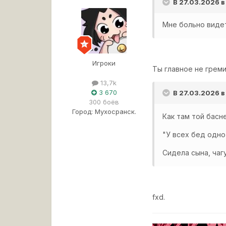
В 27.03.2026 
Мне больно видет
Игроки
Ты главное не греми
13,7k
3 670
В 27.03.2026 в
300 боёв
Город:
Мухосранск.
Как там той басн
"У всех бед одно
Сидела сына, чагу 
fxd.