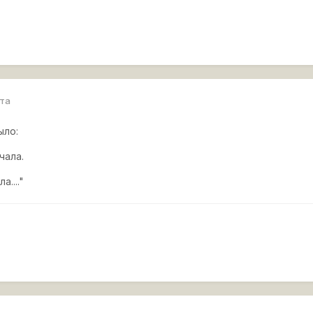
рта
ыло:
чала.
...."