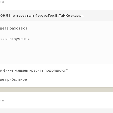
рта
 09:51 пользователь
4ebypaTop_B_TaHKe
сказал:
щета работают.
чии инструменты.
оей финке машины красить подрядился?
тие прибыльное
рта