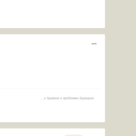
... у дураков и
проблемы
дурацкие