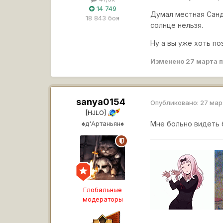
14 749
Думал местная Санд
18 843 боя
солнце нельзя.
Ну а вы уже хоть по
Изменено
27 марта
п
sanya0154
Опубликовано:
27 ма
[HJLO]
♠д'Артаньян♠
Мне больно видеть 
Глобальные
модераторы