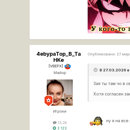
4ebypaTop_B_Ta
Опубликовано:
27 ма
HKe
[VBEPX]
В 27.03.2026 
Майор
Зая ты там чо в 
Хотя согласен з
Игроки
ну я на все
13,2k
3 123