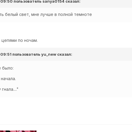
в 09:50 пользователь
sanya0154
сказал:
ь белый свет, мне лучше в полной темноте
 цепями по ночам.
 09:51 пользователь
yu_new
сказал:
е было:
 начала.
гнала...."