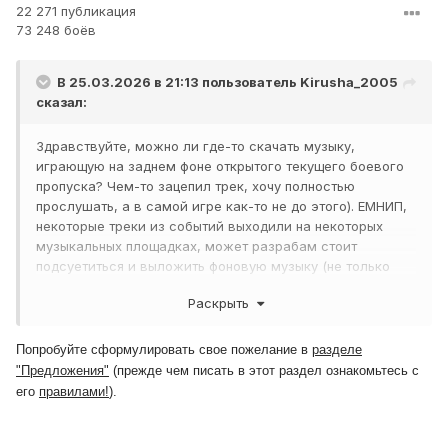
22 271 публикация
73 248 боёв
В 25.03.2026 в 21:13 пользователь
Kirusha_2005
сказал:
Здравствуйте, можно ли где-то скачать музыку,
играющую на заднем фоне открытого текущего боевого
пропуска? Чем-то зацепил трек, хочу полностью
прослушать, а в самой игре как-то не до этого). ЕМНИП,
некоторые треки из событий выходили на некоторых
музыкальных площадках, может разрабам стоит
подсуетиться и выложить фоновую музыку (не только
вышеуказанный ьрек, но и ранее созданные) отдельным
Раскрыть
альбомом?
Попробуйте сформулировать свое пожелание в
разделе
"Предложения"
(прежде чем писать в этот раздел ознакомьтесь с
его
правилами
!
).