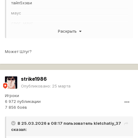
тайп5хэви
маус
стюг маус
Раскрыть
Может Штуг?
strike1986
Опубликовано:
25 марта
Игроки
6 972 публикации
7 856 боёв
В 25.03.2026 в 08:17 пользователь
kletchatiy_37
сказал: