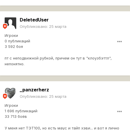
DeletedUser
Опубликовано:
25 марта
Игроки
0 публикаций
3 592 боя
пт с неподвижной рубкой, причем он тут в "клоузбэттл",
непонятно.
_panzerherz
Опубликовано:
25 марта
Игроки
1 696 публикаций
33 713 боёв
У меня нет ТЭТ100, но есть маус и тайп хэви... и вот я лично