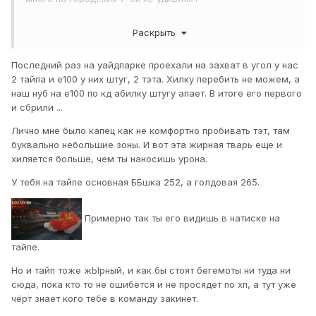
так что тайп > стюг> тэт> маус
Раскрыть
Последний раз на уайдпарке проехали на захват в угол у нас
2 тайпа и е100 у них штуг, 2 тэта. Хилку перебить не можем, а
наш нуб на е100 по кд абилку штугу апает. В итоге его первого
и сбрили ...
Лично мне было капец как не комфортно пробивать тэт, там
буквально небольшие зоны. И вот эта жирная тварь еще и
хиляется больше, чем ты наносишь урона.
У тебя на тайпе основная ББшка 252, а голдовая 265.
Примерно так ты его видишь в натиске на
тайпе.
Но и тайп тоже жЫрный, и как бы стоят бегемоты ни туда ни
сюда, пока кто то не ошибётся и не просядет по хп, а тут уже
чёрт знает кого тебе в команду закинет.