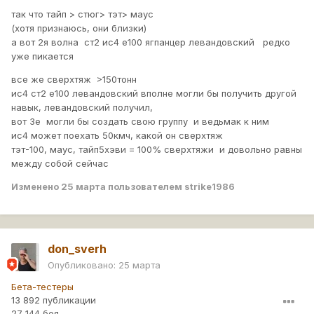
так что тайп > стюг> тэт> маус
(хотя признаюсь, они близки)
а вот 2я волна ст2 ис4 е100 ягпанцер левандовский редко
уже пикается
все же сверхтяж >150тонн
ис4 ст2 е100 левандовский вполне могли бы получить другой
навык, левандовский получил,
вот 3е могли бы создать свою группу и ведьмак к ним
ис4 может поехать 50кмч, какой он сверхтяж
тэт-100, маус, тайп5хэви = 100% сверхтяжи и довольно равны
между собой сейчас
Изменено
25 марта
пользователем strike1986
don_sverh
Опубликовано:
25 марта
Бета-тестеры
13 892 публикации
27 144 боя