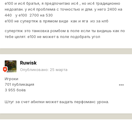
е100 и ис4 братья, я предпочитаю ис4 , но ис4 традиционно
недоапан. у ис4 проблема с точностью и дпм. у него 2400 на
440 у е100 2700 на 530
е100 не супертяж в прямом виде как и яга из за нлб
супертяж это танковка ромбом в поле если ты видишь как по
тебе целят. е100 не может в поле подобрать угол
Ruwisk
Опубликовано:
25 марта
Игроки
701 публикация
3 955 боёв
Штуг за счет абилки может выдать перфоманс урона.