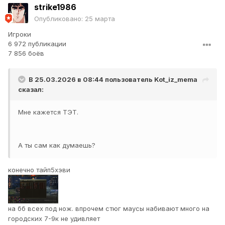
strike1986
Опубликовано:
25 марта
Игроки
6 972 публикации
7 856 боёв
В 25.03.2026 в 08:44 пользователь
Kot_iz_mema
сказал:
Мне кажется ТЭТ.
А ты сам как думаешь?
конечно тайп5хэви
на бб всех под нож. впрочем стюг маусы набивают много на
городских 7-9к не удивляет