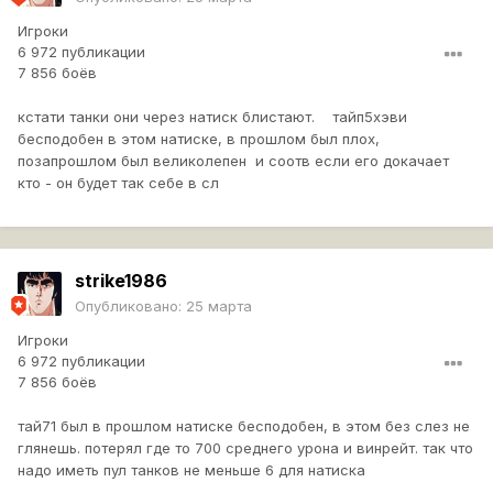
Игроки
6 972 публикации
7 856 боёв
кстати танки они через натиск блистают. тайп5хэви
бесподобен в этом натиске, в прошлом был плох,
позапрошлом был великолепен и соотв если его докачает
кто - он будет так себе в сл
strike1986
Опубликовано:
25 марта
Игроки
6 972 публикации
7 856 боёв
тай71 был в прошлом натиске бесподобен, в этом без слез не
глянешь. потерял где то 700 среднего урона и винрейт. так что
надо иметь пул танков не меньше 6 для натиска