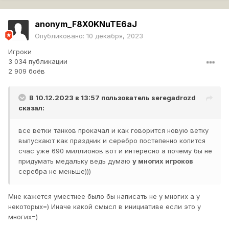
anonym_F8X0KNuTE6aJ
Опубликовано:
10 декабря, 2023
Игроки
3 034 публикации
2 909 боёв
В 10.12.2023 в 13:57 пользователь
seregadrozd
сказал:
все ветки танков прокачал и как говорится новую ветку
выпускают как праздник и серебро постепенно копится
счас уже 690 миллионов вот и интересно а почему бы не
придумать медальку ведь думаю
у многих игроков
серебра не меньше)))
Мне кажется уместнее было бы написать не у многих а у
некоторых=) Иначе какой смысл в инициативе если это у
многих=)