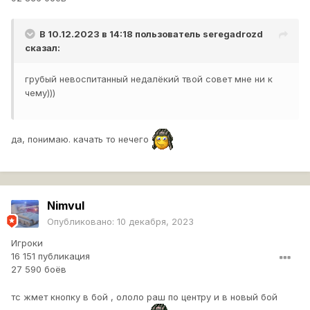
В 10.12.2023 в 14:18 пользователь
seregadrozd
сказал:
грубый невоспитанный недалёкий твой совет мне ни к
чему)))
да, понимаю. качать то нечего
Nimvul
Опубликовано:
10 декабря, 2023
Игроки
16 151 публикация
27 590 боёв
тс жмет кнопку в бой , ололо раш по центру и в новый бой