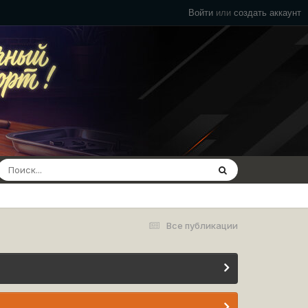
Войти
или
создать аккаунт
Все публикации