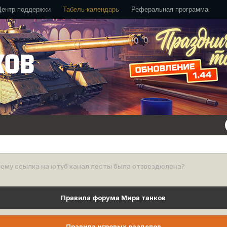
Центр поддержки
Табель-календарь
Реферальная программа
ему ссылка на ютуб канал лесты была отзвездюлена?
Правила форума Мира танков
Правила игровых разделов