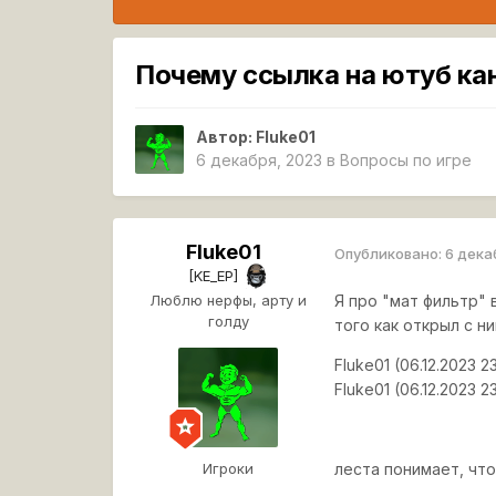
Почему ссылка на ютуб ка
Автор:
Fluke01
6 декабря, 2023
в
Вопросы по игре
Fluke01
Опубликовано:
6 дека
[KE_EP]
Люблю нерфы, арту и
Я про "мат фильтр" 
голду
того как открыл с ни
Fluke01 (06.12.2023 
Fluke01 (06.12.2023 
Игроки
леста понимает, что