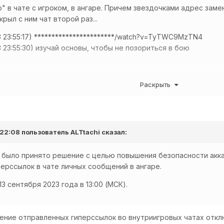
" в чате с игроком, в ангаре. Причем звездочками адрес замен
крыл с ним чат второй раз...
23 23:55:17) ***********************/watch?v=TyTWC9MzTN4
23 23:55:30) изучай основы, чтобы не позориться в бою
что у них на ютуб канале одно непотребство?
Раскрыть
астроить фильтрацию?
ютуб канал не нужно блокировать!
 22:08 пользователь
ALTtachi
сказал:
жно для разработчиков...
22 было принято решение с целью повышения безопасности ак
ерссылок в чате личных сообщений в ангаре.
3 сентября 2023 года в 13:00 (МСК).
ение отправленных гиперссылок во внутриигровых чатах откл