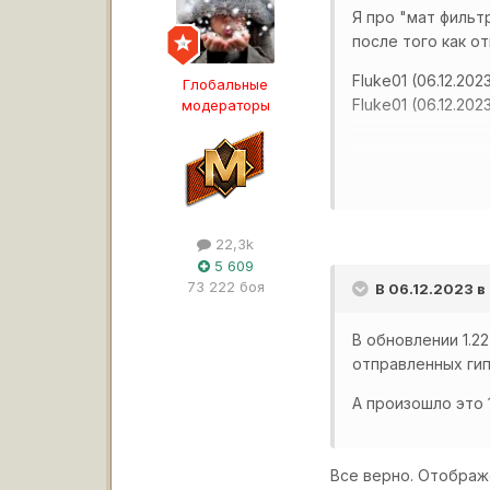
Я про "мат фильтр
после того как от
Fluke01 (06.12.20
Глобальные
Fluke01 (06.12.20
модераторы
леста понимает, 
Или не смогла н
22,3k
Ну хотя бы свой 
5 609
73 222 боя
В 06.12.2023 в
Видимо и это сло
В обновлении 1.
отправленных гип
А произошло это 1
Все верно. Отображ