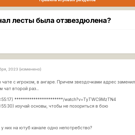
нал лесты была отзвездюлена?
бря, 2023
(изменено)
в чате с игроком, в ангаре. Причем звездочками адрес заменилс
м чат второй раз...
23:55:17) ***********************/watch?v=TyTWC9MzTN4
23:55:30) изучай основы, чтобы не позориться в бою
 у них на ютуб канале одно непотребство?