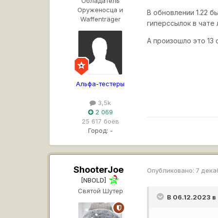
Обладатель
Оруженосца и
В обновлении 1.22 
Waffenträger
гиперссылок в чате 
А произошло это 13 
Альфа-тестеры
3,5k
2 069
25 617 боёв
Город:
-
ShooterJoe
Опубликовано:
7 дека
[NBOLD]
Святой Шутер
В 06.12.2023 в