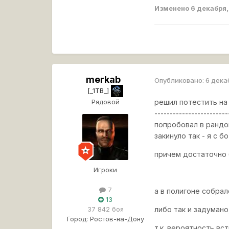
Изменено
6 декабря
merkab
Опубликовано:
6 дека
[_1TB_]
Рядовой
решил потестить на
------------------------
попробовал в рандо
закинуло так - я с б
причем достаточно 
Игроки
7
а в полигоне собра
13
37 842 боя
либо так и задумано
Город:
Ростов-на-Дону
т.к. вероятность в