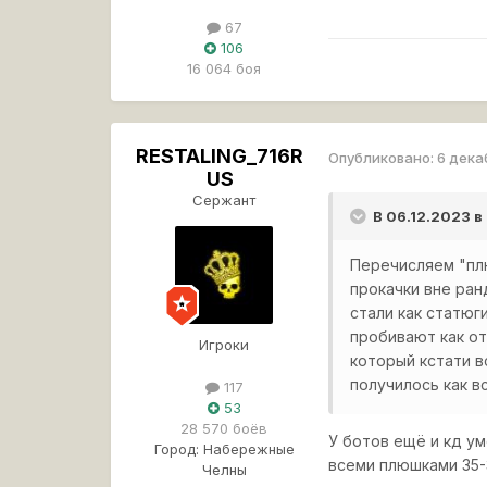
67
106
16 064 боя
RESTALING_716R
Опубликовано:
6 дека
US
Сержант
В 06.12.2023 в
Перечисляем "пл
прокачки вне ран
стали как статюг
пробивают как от
Игроки
который кстати в
получилось как в
117
53
28 570 боёв
У ботов ещё и кд у
Город:
Набережные
всеми плюшками 35-
Челны