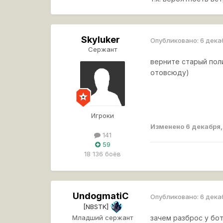
Skyluker
Опубликовано:
6 дека
Сержант
верните старый поли
отовсюду)
Игроки
Изменено
6 декабря
141
59
18 136 боёв
UndogmatiC
Опубликовано:
6 дека
[NBSTK]
Младший сержант
зачем разброс у бо