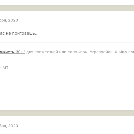
бря, 2023
ас не поиграешь...
анкисты 30+"
для совместной или соло игры. Укрепрайон IX. Ищу с
е МТ.
бря, 2023