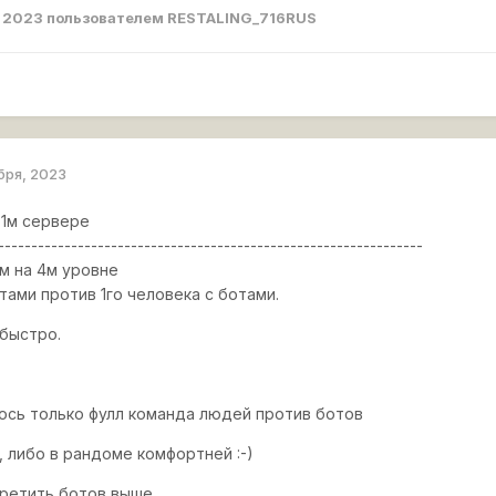
, 2023
пользователем RESTALING_716RUS
бря, 2023
 1м сервере
----------------------------------------------------------------
м на 4м уровне
отами против 1го человека с ботами.
быстро.
лось только фулл команда людей против ботов
, либо в рандоме комфортней :-)
стретить ботов выше