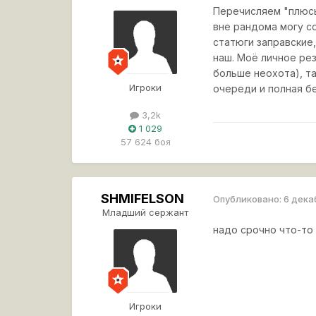
Перечисляем "плюсы
вне рандома могу со
статюги заправские
наш. Моё личное рез
больше неохота), та
Игроки
очереди и полная б
3,2k
1 029
57 624 боя
SHMIFELSON
Опубликовано:
6 дека
Младший сержант
надо срочно что-то 
Игроки