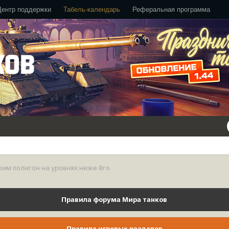
Центр поддержки
Табель-календарь
Реферальная программа
им полигон на уровнях ниже 8го
Правила форума Мира танков
Правила игровых разделов