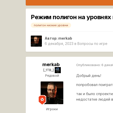
Режим полигон на уровнях
полигон низкие уровни
Автор:
merkab
6 декабря, 2023
в
Вопросы по игре
merkab
Опубликовано:
6 дека
[_1TB_]
Рядовой
Добрый день!
попробовал поиграть
так и было спроект
недостатке людей 
Игроки