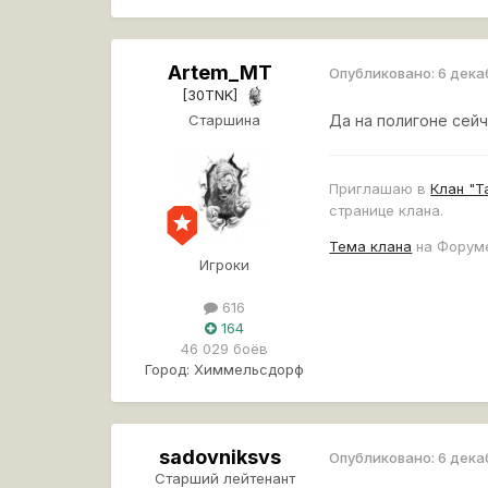
Artem_MT
Опубликовано:
6 дека
[30TNK]
Старшина
Да на полигоне сейч
Приглашаю в
Клан "Т
странице клана.
Тема клана
на Форум
Игроки
616
164
46 029 боёв
Город:
Химмельсдорф
sadovniksvs
Опубликовано:
6 дека
Старший лейтенант