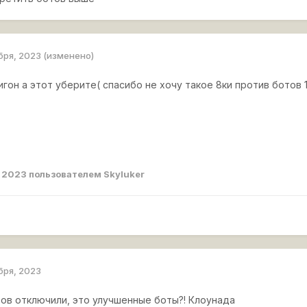
бря, 2023
(изменено)
гон а этот уберите( спасибо не хочу такое 8ки против ботов 1
, 2023
пользователем Skyluker
бря, 2023
тов отключили, это улучшенные боты?! Клоунада