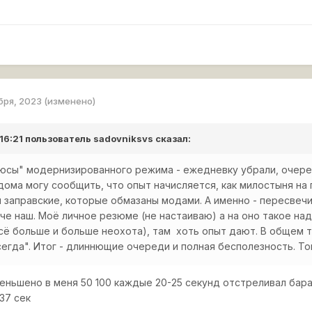
бря, 2023
(изменено)
 16:21 пользователь
sadovniksvs
сказал:
юсы" модернизированного режима - ежедневку убрали, очере
дома могу сообщить, что опыт начисляется, как милостыня на 
и заправские, которые обмазаны модами. А именно - пересвечи
че наш. Моё личное резюме (не настаиваю) а на оно такое на
сё больше и больше неохота), там хоть опыт дают. В общем т
сегда". Итог - длиннющие очереди и полная бесполезность. То
меньшено в меня 50 100 каждые 20-25 секунд отстреливал бар
37 сек