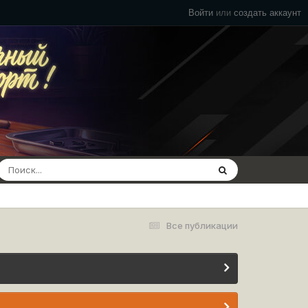
Войти
или
создать аккаунт
Все публикации