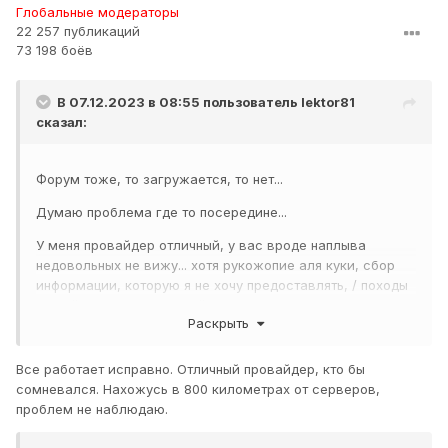
Глобальные модераторы
22 257 публикаций
73 198 боёв
В 07.12.2023 в 08:55 пользователь
lektor81
сказал:
Форум тоже, то загружается, то нет...
Думаю проблема где то посередине...
У меня провайдер отличный, у вас вроде наплыва
недовольных не вижу... хотя рукожопие аля куки, сбор
информации, которую я не хочу предоставлять, / походы
на сайт танки су, который то впускает то нет,
Раскрыть
присутствуют... чтоб открыть гребаный табель-календарь
полчаса ушло...
Oladiy
Все работает исправно. Отличный провайдер, кто бы
Либо на линии проблема, либо у вас...
сомневался. Нахожусь в 800 километрах от серверов,
проблем не наблюдаю.