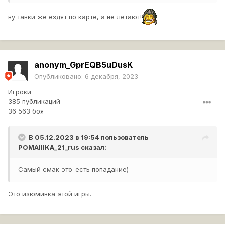
ну танки же ездят по карте, а не летают!
anonym_GprEQB5uDusK
Опубликовано:
6 декабря, 2023
Игроки
385 публикаций
36 563 боя
В 05.12.2023 в 19:54 пользователь
POMAIIIKA_21_rus
сказал:
Самый смак это-есть попадание)
Это изюминка этой игры.