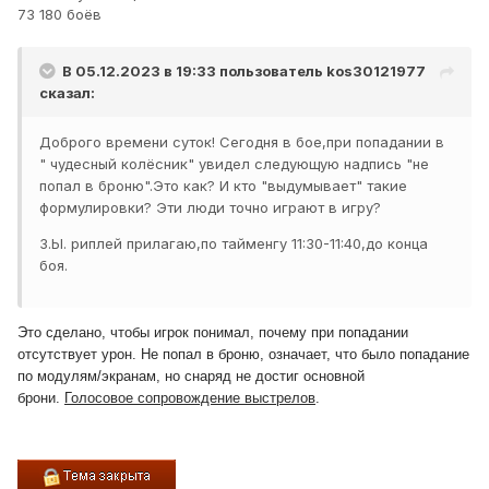
73 180 боёв
В 05.12.2023 в 19:33 пользователь
kos30121977
сказал:
Доброго времени суток! Сегодня в бое,при попадании в
" чудесный колёсник" увидел следующую надпись "не
попал в броню".Это как? И кто "выдумывает" такие
формулировки? Эти люди точно играют в игру?
З.Ы. риплей прилагаю,по тайменгу 11:30-11:40,до конца
боя.
Это сделано, чтобы игрок понимал, почему при попадании
отсутствует урон. Не попал в броню, означает, что было попадание
по модулям/экранам, но снаряд не достиг основной
брони.
Голосовое сопровождение выстрелов
.