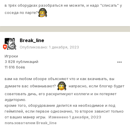
в трёх оборудках разобраться не можете, и надо "списать" у
соседа по парте?
Break_line
Опубликовано:
1 декабря, 2023
Игроки
3 828 публикаций
11 616 боёв
вам на любом обзоре объясняют что и как вкачивать, вы
думаете вас обманывают?
напрасно, если блогер будет
советовать дичь, его раскритикуют коллеги и он потеряет
аудиторию.
кроме того, оборудование делится на необходимое и под
геймплей, если первое однозначно, то второе зависит только
от ваших манер игры.
Изменено
1 декабря, 2023
пользователем Break_line