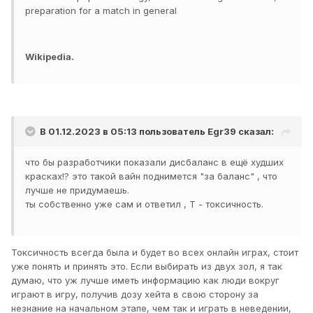
preparation for a match in general
В идеале бы вообще во время боя видеть оборудование,
хотя-бы союзников, но подобное, скорее всего, лишь
поднимет токсичность, поэтому на данный момент хотя-
Wikipedia.
бы в таком виде - после боя.
Дискасс.
В 01.12.2023 в 05:13 пользователь
Egr39
сказал:
что бы разработчики показали дисбаланс в ещё худших
красках!? это такой вайн поднимется "за баланс" , что
лучше не придумаешь.
ты собственно уже сам и ответил , Т - токсичность.
Токсичность всегда была и будет во всех онлайн играх, стоит
уже понять и принять это. Если выбирать из двух зол, я так
думаю, что уж лучше иметь информацию как люди вокруг
играют в игру, получив дозу хейта в свою сторону за
незнание на начальном этапе, чем так и играть в неведении,