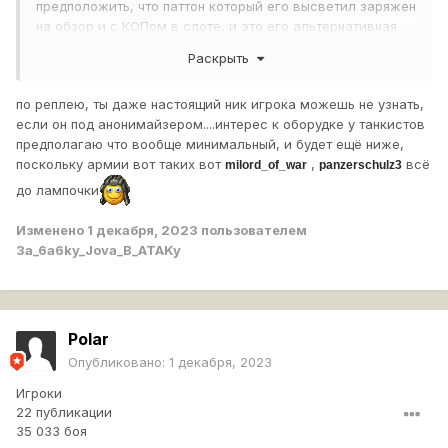
предположить, что паттон который его высветил заряжен
на обзор и с КОПом в слоте, и это его альтернативная
сборка.
Раскрыть
по реплею, ты даже настоящий ник игрока можешь не узнать,
если он под анонимайзером....интерес к оборудке у танкистов
предполагаю что вообще минимальный, и будет ещё ниже,
поскольку армии вот таких вот
,
всё
milord_of_war
panzerschulz3
до лампочки
Изменено
1 декабря, 2023
пользователем
3a_6a6ky_Jova_B_ATAKy
Polar
Опубликовано:
1 декабря, 2023
Игроки
22 публикации
35 033 боя