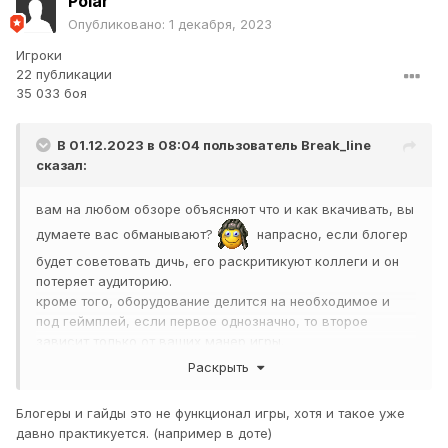
Polar
Опубликовано:
1 декабря, 2023
Игроки
22 публикации
35 033 боя
В 01.12.2023 в 08:04 пользователь
Break_line
сказал:
вам на любом обзоре объясняют что и как вкачивать, вы
думаете вас обманывают?
напрасно, если блогер
будет советовать дичь, его раскритикуют коллеги и он
потеряет аудиторию.
кроме того, оборудование делится на необходимое и
под геймплей, если первое однозначно, то второе
зависит только от ваших манер игры.
Раскрыть
Блогеры и гайды это не функционал игры, хотя и такое уже
давно практикуется. (например в доте)