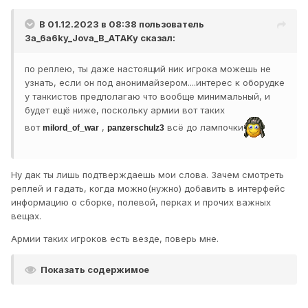
В 01.12.2023 в 08:38 пользователь
3a_6a6ky_Jova_B_ATAKy
сказал:
по реплею, ты даже настоящий ник игрока можешь не
узнать, если он под анонимайзером....интерес к оборудке
у танкистов предполагаю что вообще минимальный, и
будет ещё ниже, поскольку армии вот таких
вот
,
всё до лампочки
milord_of_war
panzerschulz3
Ну дак ты лишь подтверждаешь мои слова. Зачем смотреть
реплей и гадать, когда можно(нужно) добавить в интерфейс
информацию о сборке, полевой, перках и прочих важных
вещах.
Армии таких игроков есть везде, поверь мне.
Показать содержимое