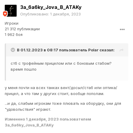
3a_6a6ky_Jova_B_ATAKy
Опубликовано:
1 декабря, 2023
Игроки
21 312 публикации
1 962 боя
В 01.12.2023 в 08:17 пользователь
Polar
сказал:
стб с трофейным прицелом или с боновым стабом?
время пошло
у меня почти на всех танках вент/досыл/стаб или оптика/
прицел, а что там у других стоит, вообще пополам.
...и да, слабым игрокам тоже плювать на оборудку, они для
"удовольствия" играют.
Изменено
1 декабря, 2023
пользователем
3a_6a6ky_Jova_B_ATAKy