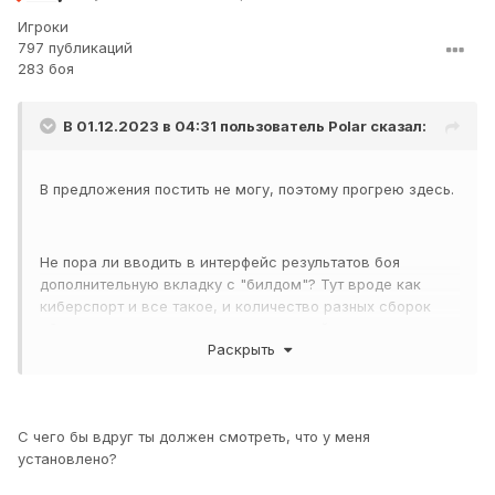
Игроки
797 публикаций
283 боя
В 01.12.2023 в 04:31 пользователь
Polar
сказал:
В предложения постить не могу, поэтому прогрею здесь.
Не пора ли вводить в интерфейс результатов боя
дополнительную вкладку с "билдом"? Тут вроде как
киберспорт и все такое, и количество разных сборок
оборудования и полевых модернизаций уже накопилось
Раскрыть
порядком, а информативности в игре вообще нет для
минимальной компетитив информации.
С данной фичей может подняться не только уровень игры
у плохих игроков, но и облегчить игру новичкам, которые
С чего бы вдруг ты должен смотреть, что у меня
смогут видеть мету.
установлено?