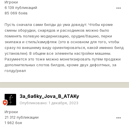
Игроки
6 139 публикаций
85 069 боёв
Пусть сначала сами билды до ума доведут. Чтобы кроме
смены оборудки, снарядов и расходников можно было
поменять полевую модернизацию, орудие/башню, перки
экипажа и стиль/камуфляж (это в основном для того, чтобы
сразу по внешнему виду ориентироваться, какой именно билд
установлен). В общем все элементы настройки машины.
Разумеется это тоже можно монетизировать путём продажи
дополнительных слотов билдов, кроме двух дефолтных, за
голду/реал
3a_6a6ky_Jova_B_ATAKy
Опубликовано:
1 декабря, 2023
Игроки
21 312 публикации
1 962 боя