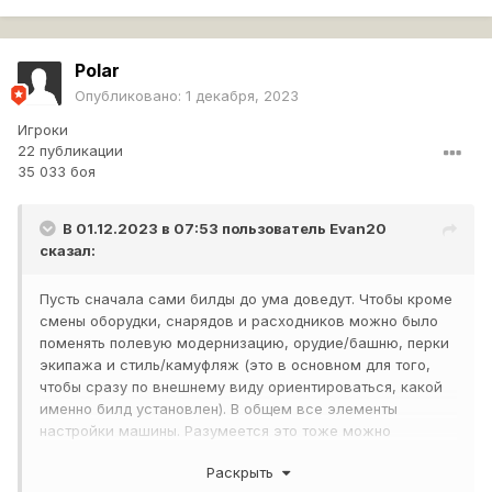
Polar
Опубликовано:
1 декабря, 2023
Игроки
22 публикации
35 033 боя
В 01.12.2023 в 07:53 пользователь
Evan20
сказал:
Пусть сначала сами билды до ума доведут. Чтобы кроме
смены оборудки, снарядов и расходников можно было
поменять полевую модернизацию, орудие/башню, перки
экипажа и стиль/камуфляж (это в основном для того,
чтобы сразу по внешнему виду ориентироваться, какой
именно билд установлен). В общем все элементы
настройки машины. Разумеется это тоже можно
монетизировать путём продажи дополнительных слотов
Раскрыть
билдов, кроме двух дефолтных, за голду/реал