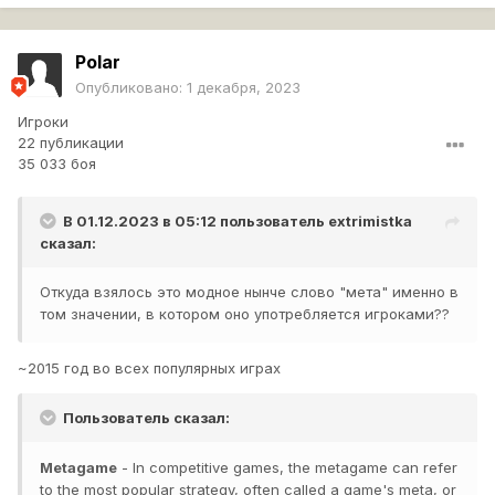
Madskillz
Polar
Опубликовано:
1 декабря, 2023
В клановых боях такая опция вообще обязательна,
Игроки
причем еще на окне подбора состава команды. И
22 публикации
желательно с расходниками. Думаю всем понятно и так,
35 033 боя
по какой причине.
В 01.12.2023 в 05:12 пользователь
extrimistka
сказал:
По поводу меты, пока что есть только забугорный
томато.гг который работает вроде как через мод. Да и
Откуда взялось это модное нынче слово "мета" именно в
там реалии уже давно другие.
том значении, в котором оно употребляется игроками??
Так же было бы приятно, чтобы при нажатии на
~2015 год во всех популярных играх
Предпросмотр машины появлялся настроенный танк как
в ангаре у игрока, с его характеристиками, экипажем и
Пользователь сказал:
оборудованием. Чтобы можно было посмотреть его кд,
обзор и прочее.
Metagame
- In competitive games, the metagame can refer
to the most popular strategy, often called a game's meta, or