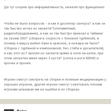
Да тут скорее про информативность, нежели про функционал.
Чтобы не было вопросов - а как я досихпор свечусь? а как он
так быстро исчез из засвета?(злопамятный,
радиооборудование), а как он так быстро приехал в тайминг
на своем 260? (сборка в скорость с боновой турбиной), а
почему я маусу выбил баки в красное, а пожара не было?
(сборка с турбиной и компоновкой, без стаба и досылателя),
и как этот ис7 пропал из засвета прямо в поле на катке, при
этом засветил меня через 3 куста? (сетка и рога KEKW) и
прочее и прочее.
Игроки смогут смотреть на сборки и полевые модернизации у
хороших игроков, другие игроки смогут советовать плохим
игрокам указывая им на ошибки в их сборках.