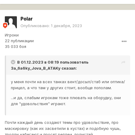
Polar
Опубликовано:
1 декабря, 2023
Игроки
22 публикации
35 033 боя
В 01.12.2023 в 08:19 пользователь
3a_6a6ky_Jova_B_ATAKy
сказал:
у меня почти на всех танках вент/досыл/стаб или оптика/
прицел, а что там у других стоит, вообще пополам.
...и да, слабым игрокам тоже плювать на оборудку, они
для "удовольствия" играют.
Почти каждый день создают темы про удовольствие, про
маскировку (как их засветили в кустах) и подобную чушь,
тролли набегают и просят реплеи, полистай.