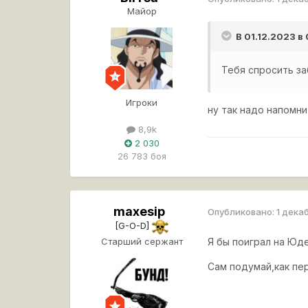
Майор
В 01.12.2023 в
Тебя спросить за
Игроки
ну так надо напомн
8,9k
2 030
26 783 боя
maxesip
Опубликовано:
1 дека
[G-O-D]
Старший сержант
Я бы поиграл на Юд
Сам подумай,как пер