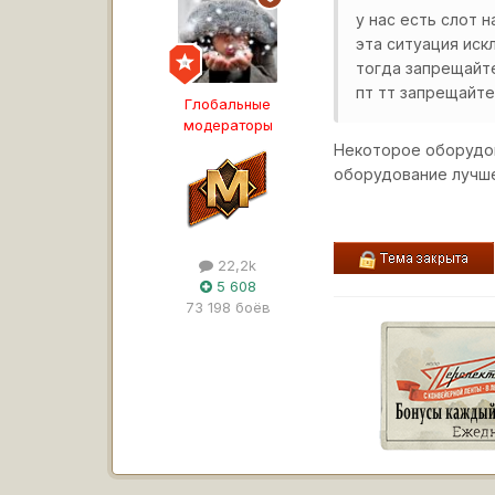
у нас есть слот 
эта ситуация ис
тогда запрещайте
пт тт запрещайте
Глобальные
модераторы
Некоторое оборудов
оборудование лучше
22,2k
5 608
73 198 боёв