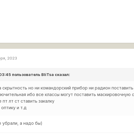
бря, 2023
 03:45 пользователь
BliTsa
сказал:
на скрытность но ни командорский прибор ни радион поставит
ключительная ибо все классы могут поставить маскировочную
 пт лт ст ставить закалку
 оптику и т.д
 убрали, а надо бы)