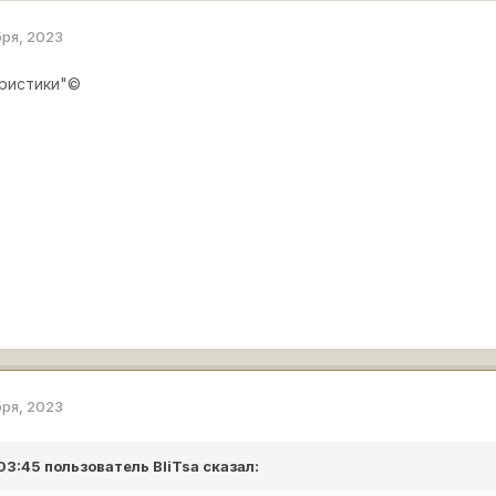
бря, 2023
еристики"©
бря, 2023
 03:45 пользователь
BliTsa
сказал: