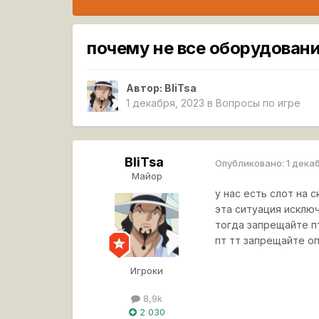
почему не все оборудовани
Автор:
BliTsa
1 декабря, 2023
в
Вопросы по игре
BliTsa
Опубликовано:
1 дека
Майор
у нас есть слот на
эта ситуация исклю
тогда запрещайте пт
пт тт запрещайте оп
Игроки
8,9k
2 030