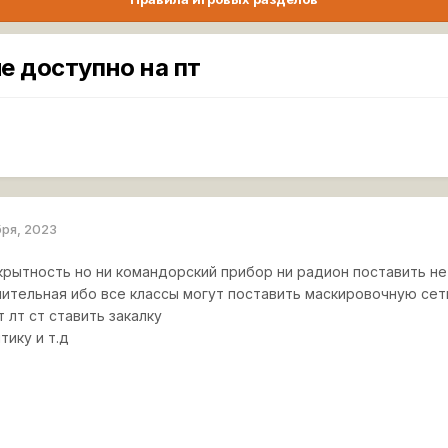
е доступно на пт
бря, 2023
 скрытность но ни командорский прибор ни радион поставить н
чительная ибо все классы могут поставить маскировочную се
 лт ст ставить закалку
тику и т.д