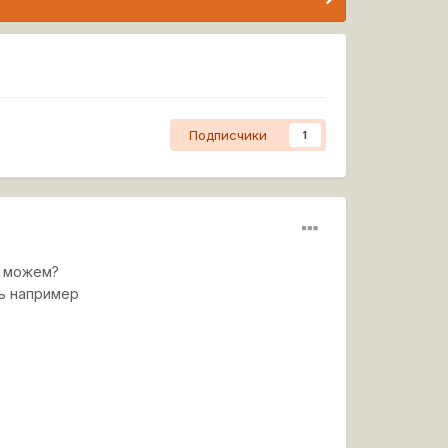
Подписчики
1
е можем?
ть например