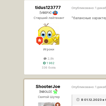
tidus123777
Опубликовано:
1 дека
[VBEPX]
Старший лейтенант
"балансные характ
Игроки
2,8k
1 962
336 боёв
ShooterJoe
Опубликовано:
1 дека
[NBOLD]
Святой Шутер
В 01.12.2023 в