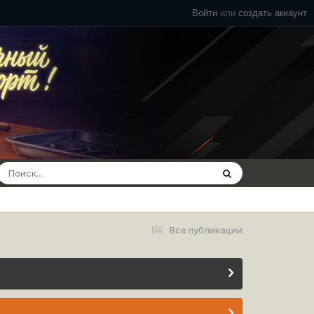
Войти
или
создать аккаунт
Все публикации