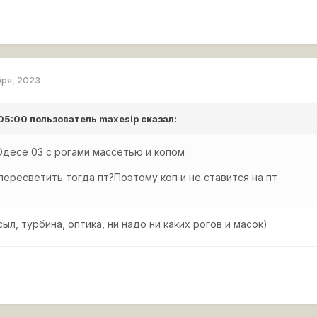
бря, 2023
 05:00 пользователь
maxesip
сказал:
Юдесе 03 с рогами массетью и копом
пересветить тогда пт?Поэтому коп и не ставится на пт
ыл, турбина, оптика, ни надо ни каких рогов и масок)