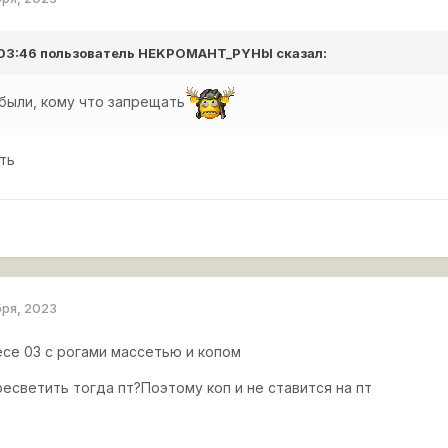
 03:46 пользователь
HEKPOMAHT_PYHbI
сказал:
были, кому что запрещать
ить
бря, 2023
есе 03 с рогами массетью и копом
есветить тогда пт?Поэтому коп и не ставится на пт