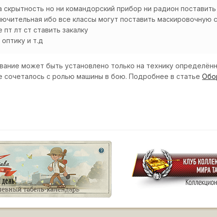
на скрытность но ни командорский прибор ни радион поставит
ключительная ибо все классы могут поставить маскировочную
 пт лт ст ставить закалку
 оптику и т.д
ание может быть установлено только на технику определённ
 сочеталось с ролью машины в бою. Подробнее в статье
Обо