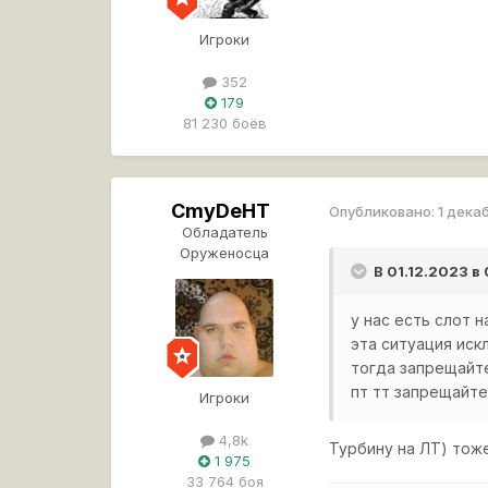
Игроки
352
179
81 230 боёв
CmyDeHT
Опубликовано:
1 дека
Обладатель
Оруженосца
В 01.12.2023 в
у нас есть слот 
эта ситуация ис
тогда запрещайте
пт тт запрещайте
Игроки
4,8k
Турбину на ЛТ) тоже
1 975
33 764 боя