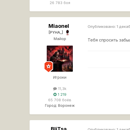
26 783 боя
Miaonel
Опубликовано:
1 дека
[PYHA_]
Майор
Тебя спросить забы
Игроки
11,3k
1 219
65 708 боёв
Город:
Воронеж
BliTsa
Опубликовано:
1 дека