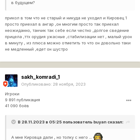
в будущем?
прикол в том что не старый и никуда не уходил и Кировец 1
просто приехал в ангар ,он многим просто так приехал
неожиданно, танчик так себе если честно ,долгое сведение
прицела ,ттх орудия ужасные ,стабилизации нет , малый урон
в минуту , из плюса можно отметить то что он довольно таки
не медленный ,едет он шустро
sakh_komradi_1
Опубликовано:
28 ноября, 2023
Игроки
9 891 публикация
41 090 боёв
В 28.11.2023 в 05:25 пользователь
buyan
сказал:
А мне Кировца дали , но толку с него ...