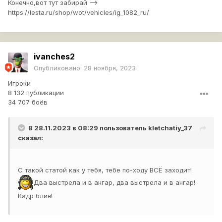
Конечно,вот тут забирай -->
https://lesta.ru/shop/wot/vehicles/ig_1082_ru/
ivanches2
Опубликовано:
28 ноября, 2023
Игроки
8 132 публикации
34 707 боёв
В 28.11.2023 в 08:29 пользователь
kletchatiy_37
сказал:
С такой статой как у тебя, тебе по-ходу ВСЁ заходит!
Два выстрела и в ангар, два выстрела и в ангар!
Кадр блин!