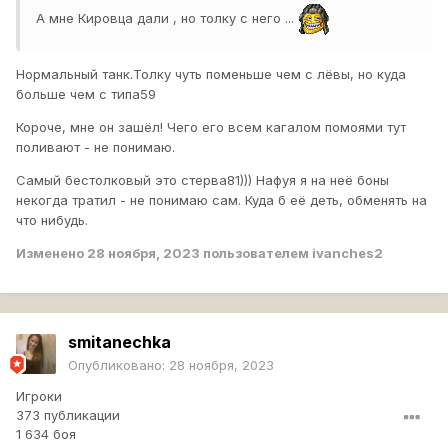
А мне Кировца дали , но толку с него ...
Нормальный танк.Толку чуть поменьше чем с лёвы, но куда
больше чем с типа59
Короче, мне он зашёл! Чего его всем кагалом помоями тут
поливают - не понимаю.
Самый бестолковый это стерва81))) Нафуя я на неё боны
некогда тратил - не понимаю сам. Куда б её деть, обменять на
что нибудь.
Изменено
28 ноября, 2023
пользователем ivanches2
smitanechka
Опубликовано:
28 ноября, 2023
Игроки
373 публикации
1 634 боя