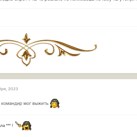
бря, 2023
н командир мог выжить
ла *** !