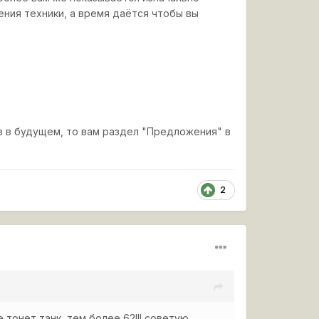
ния техники, а время даётся чтобы вы
в в будущем, то вам раздел "Предложения" в
2
 тонет танк, тем более 62!!! советую