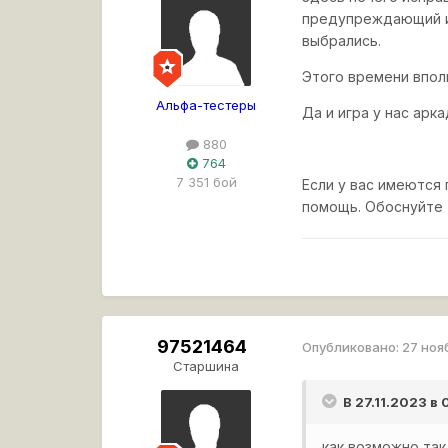
предупреждающий ин
выбрались.
Этого времени впол
Альфа-тестеры
Да и игра у нас арк
880
764
7 351 бой
Если у вас имеются
помощь. Обоснуйте 
97521464
Опубликовано:
27 ноя
Старшина
В 27.11.2023 в
как возможно так