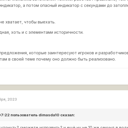
дикатор, а потом опасный индикатор с секундами до затопле
не хватает, чтобы выехать.
адная, хоть и с элементами историчности.
 предложения, которые заинтересуют игроков и разработчико
там в своей теме почему оно должно быть реализовано.
бря, 2023
 07:22 пользователь
dimasda10
сказал:
 утонуть? сможете исправить? и ещё ну не 10 же секунд в воде