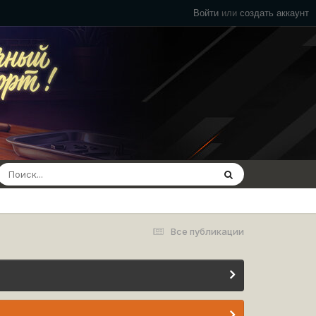
Войти
или
создать аккаунт
Все публикации