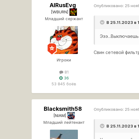
AlRusEvg
Опубликовано:
25 ноя
[WBURN]
Младший сержант
В 25.11.2023 в
Эээ...Выключаешь
Свин сетевой фильтр
Игроки
81
36
53 845 боёв
Blacksmith58
Опубликовано:
25 ноя
[NIAM]
Младший лейтенант
В 25.11.2023 в