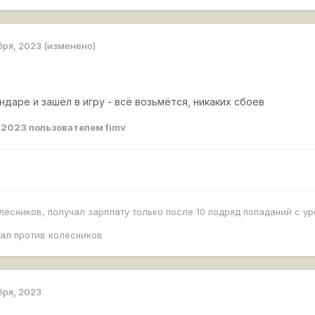
бря, 2023
(изменено)
ндаре и зашёл в игру - всё возьмётся, никаких сбоев
, 2023
пользователем fimv
олёсников, получал зарплату только после 10 подряд попаданий с у
рал против колёсников
бря, 2023