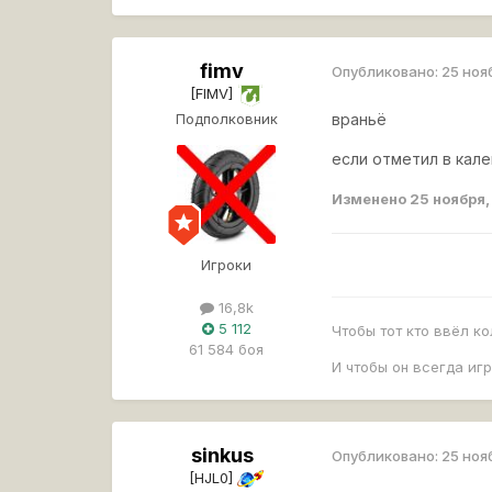
fimv
Опубликовано:
25 ноя
[FIMV]
Подполковник
враньё
если отметил в кале
Изменено
25 ноября
Игроки
16,8k
5 112
Чтобы тот кто ввёл к
61 584 боя
И чтобы он всегда иг
sinkus
Опубликовано:
25 ноя
[HJL0]