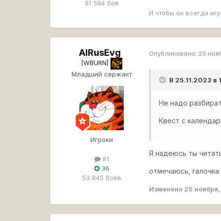
61 584 боя
И чтобы он всегда иг
AlRusEvg
Опубликовано:
25 ноя
[WBURN]
Младший сержант
В 25.11.2023 в
Не надо разбират
Квест с календар
Игроки
Я надеюсь ты читат
81
36
отмечаюсь, галочка 
53 845 боёв
Изменено
25 ноября