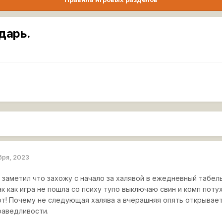
дарь.
бря, 2023
я заметил что захожу с начало за халявой в ежедневный табел
так как игра не пошла со психу тупо выключаю свин и комп пот
от! Почему не следующая халява а вчерашняя опять открывает
раведливости.