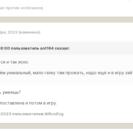
рал против колёсников
бря, 2023
(изменено)
 18:00 пользователь
ant164
сказал:
ся и так ясно.
ём уникальный, мало галку там прожать, надо ещё и в игру зай
ь умеешь?
поставлена и потом в игру.
, 2023
пользователем AlRusEvg