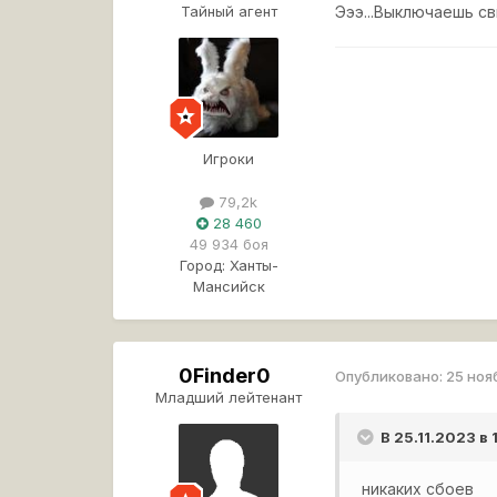
Тайный агент
Эээ...Выключаешь с
Игроки
79,2k
28 460
49 934 боя
Город:
Ханты-
Мансийск
0Finder0
Опубликовано:
25 ноя
Младший лейтенант
В 25.11.2023 в
никаких сбоев