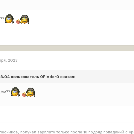
м??
бря, 2023
 18:04 пользователь
0Finder0
сказал:
дём??
олёсников, получал зарплату только после 10 подряд попаданий с у