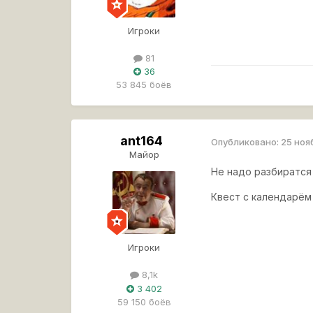
Игроки
81
36
53 845 боёв
ant164
Опубликовано:
25 ноя
Майор
Не надо разбиратся 
Квест с календарём 
Игроки
8,1k
3 402
59 150 боёв