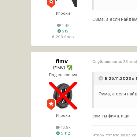
Игроки
Фима, а если найдё
1,4k
212
6 298 боёв
fimv
Опубликовано:
25 ноя
[FIMV]
Подполковник
В 25.11.2023 в
Фима, а если най
Игроки
сам ты фима. ищи
16,8k
5 112
Чтобы тот кто ввёл к