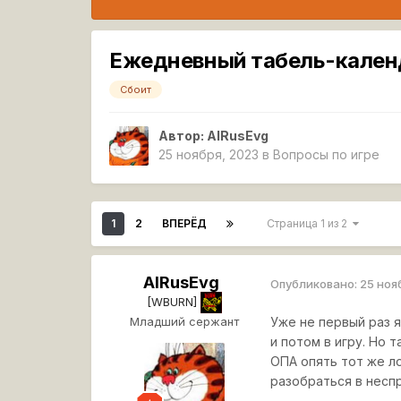
Ежедневный табель-кален
Сбоит
Автор:
AlRusEvg
25 ноября, 2023
в
Вопросы по игре
1
2
ВПЕРЁД
Страница 1 из 2
AlRusEvg
Опубликовано:
25 ноя
[WBURN]
Младший сержант
Уже не первый раз 
и потом в игру. Но 
ОПА опять тот же л
разобраться в несп