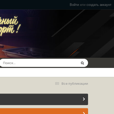
Войти
или
создать аккаунт
Все публикации