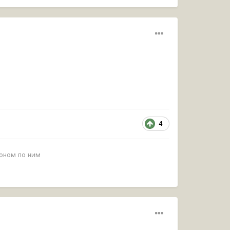
4
роном по ним