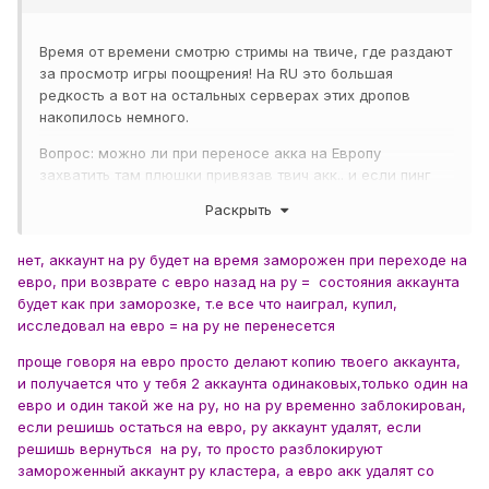
Время от времени смотрю стримы на твиче, где раздают
за просмотр игры поощрения! На RU это большая
редкость а вот на остальных серверах этих дропов
накопилось немного.
Вопрос: можно ли при переносе акка на Европу
захватить там плюшки привязав твич акк.. и если пинг
покажет себя нестабильно нормальным возвратиться
Раскрыть
домой? При переходе и возврате восстанавливается ли
раннее заработанное?
нет, аккаунт на ру будет на время заморожен при переходе на
евро, при возврате с евро назад на ру = состояния аккаунта
будет как при заморозке, т.е все что наиграл, купил,
исследовал на евро = на ру не перенесется
проще говоря на евро просто делают копию твоего аккаунта,
и получается что у тебя 2 аккаунта одинаковых,только один на
евро и один такой же на ру, но на ру временно заблокирован,
если решишь остаться на евро, ру аккаунт удалят, если
решишь вернуться на ру, то просто разблокируют
замороженный аккаунт ру кластера, а евро акк удалят со