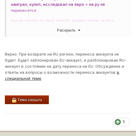
наиграл, купил, исследовал на евро = на ру не
перенесется
проще говоря на евро просто делают копию твоего
аккаунта, и получается что у тебя 2 аккаунта
Раскрыть
одинаковых,только один на евро и один такой же на ру,
но на ру временно заблокирован, если решишь остаться
на евро, ру аккаунт удалят, если решишь вернуться на
ру, то просто разблокируют замороженный аккаунт ру
Верно. При возврате на RU регион, переноса аккаунта не
кластера, а евро акк удалят со всеми плюшками и
будет. Будет заблокирован EU-аккаунт, и разблокирован RU-
прогрессом полученным на евро, переносить ни кто ни
аккаунт в состоянии на дату переноса на EU. Обсуждение и
чего не будет
ответы на вопросы о возможности переноса аккаунтов
в
специальной теме
.
1