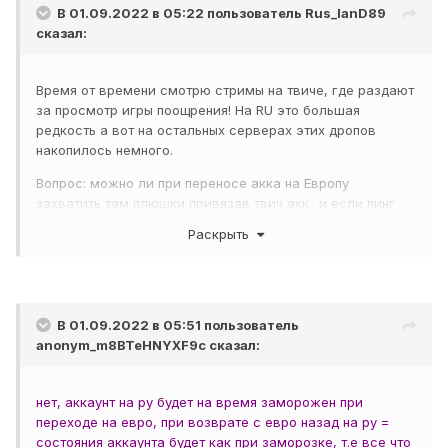
В 01.09.2022 в 05:22 пользователь
Rus_lanD89
сказал:
Время от времени смотрю стримы на твиче, где раздают
за просмотр игры поощрения! На RU это большая
редкость а вот на остальных серверах этих дропов
накопилось немного.
Вопрос: можно ли при переносе акка на Европу
захватить там плюшки привязав твич акк.. и если пинг
покажет себя нестабильно нормальным возвратиться
Раскрыть
домой? При переходе и возврате восстанавливается ли
раннее заработанное?
В 01.09.2022 в 05:51 пользователь
anonym_m8BTeHNYXF9c
сказал:
нет, аккаунт на ру будет на время заморожен при
переходе на евро, при возврате с евро назад на ру =
состояния аккаунта будет как при заморозке, т.е все что