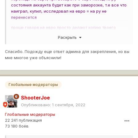
состояния аккаунта будет как при заморозке, т.е все что
наиграл, купил, исследовал на евро = на ру не
перенесется
проще говоря на евро просто делают копию твоего
аккаунта, и получается что у тебя 2 аккаунта
Раскрыть
одинаковых,только один на евро и один такой же на ру,
но на ру временно заблокирован, если решишь остаться
Спасибо. Подожду еще ответ админа для закрепления, но вы
на евро, ру аккаунт удалят, если решишь вернуться на
мне многое уже объяснили!
ру, то просто разблокируют аккаунт ру кластера, а евро
акк удалят со всеми плюшками и прогрессом
полученным на евро, переносить ни кто ни чего не будет
Глобальные модераторы
ShooterJoe
Опубликовано:
1 сентября, 2022
Глобальные модераторы
22 241 публикация
73 180 боёв