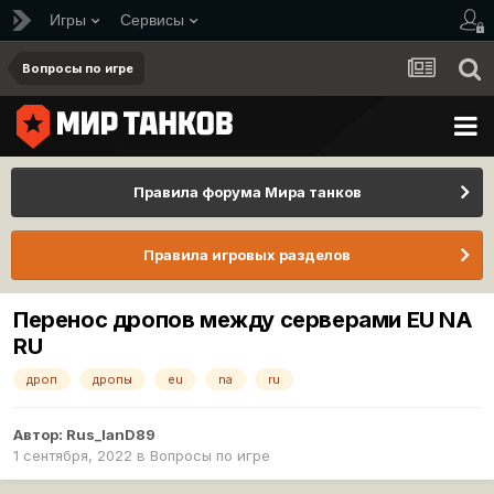
Игры
Сервисы
Вопросы по игре
Правила форума Мира танков
Правила игровых разделов
Перенос дропов между серверами EU NA
RU
дроп
дропы
eu
na
ru
Автор:
Rus_lanD89
1 сентября, 2022
в
Вопросы по игре