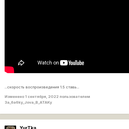
...скорость воспроизведения 1.5 ставь...
Изменено
1 сентября, 2022
пользователем
3a_6a6ky_Jova_B_ATAKy
YurTka