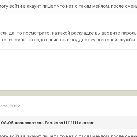
могу войти в акаунт пишет что нет с таким мейлом. после сме
сли да, то посмотрите, на какой раскладке вы вводите пароль и
-то взломал, то надо написать в поддержку почтовой службы.
уста, 2022
в 08:05 пользователь
Feniksss11111111
сказал:
могу войти в акаунт пишет что нет с таким мейлом. после сме