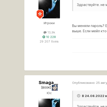
Здраствуйте. не 
Игроки
Вы меняли пароль? Е
выше. Если мейл кто
13,9k
10 228
29 207 боёв
Smaga__
Опубликовано:
25 авг
[B00K]
Юс
В 24.08.2022 
Здраствуйте. не 