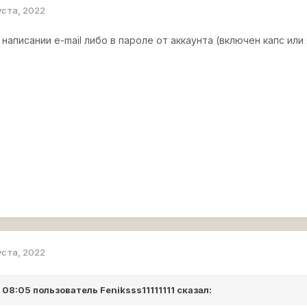
уста, 2022
аписании e-mail либо в пароле от аккаунта (включен капс или я
уста, 2022
в 08:05 пользователь
Feniksss11111111
сказал: