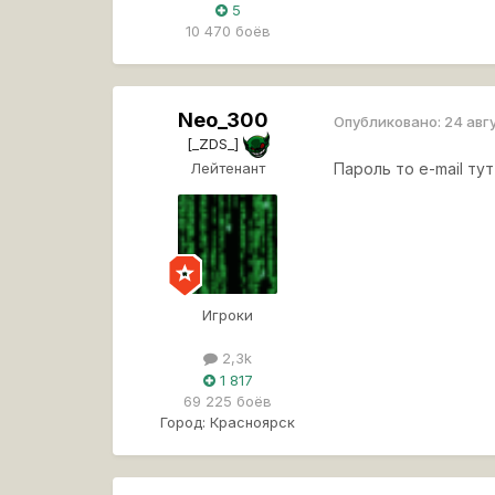
5
10 470 боёв
Neo_300
Опубликовано:
24 авг
[_ZDS_]
Лейтенант
Пароль то e-mail ту
Игроки
2,3k
1 817
69 225 боёв
Город:
Красноярск