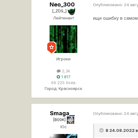
Neo_300
Опубликовано:
24 авг
[_ZDS_]
Лейтенант
ищи ошибку в самом н
Игроки
2,3k
1 817
69 225 боёв
Город:
Красноярск
Smaga__
Опубликовано:
24 авг
[B00K]
Юс
В 24.08.2022 