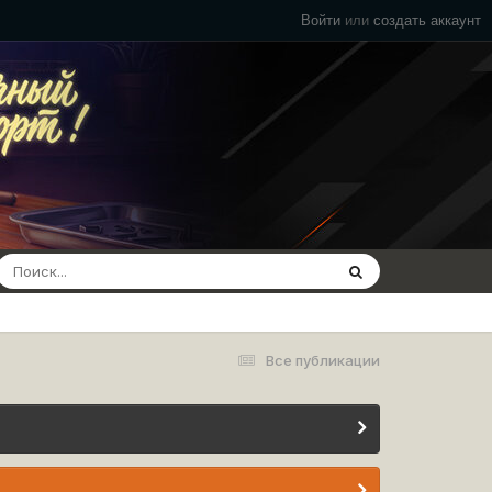
Войти
или
создать аккаунт
Все публикации