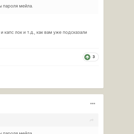
ны пароля мейла.
 капс лок и т.д., как вам уже подсказали
3
ны пароля мейла.