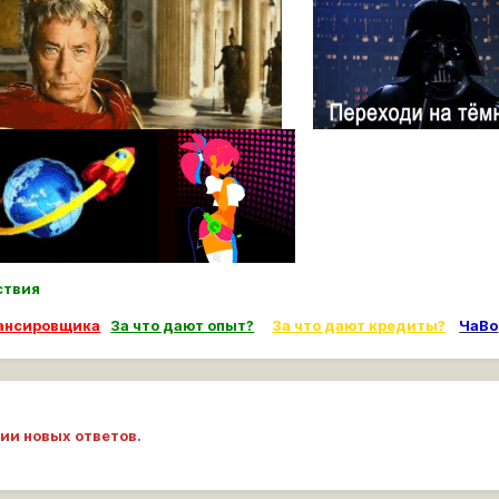
ьствия
лансировщика
За что дают опыт?
За что дают кредиты?
ЧаВо
ии новых ответов.