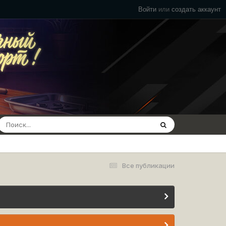
Войти
или
создать аккаунт
Все публикации