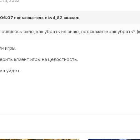
уста, 2022
в 06:07 пользователь
nkvd_82
сказал:
появилось окно, как убрать не знаю, подскажите как убрать? (
и игры.
ерить клиент игры на целостность.
ма уйдет.