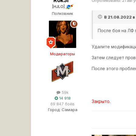
Rok3r
Опубликовано:
21 авг
[HJLO]
Полковник
В 21.08.2022 
После боя на ЛФ 
Удалите модификаци
Модераторы
Затем следует пров
После этого пробле
59k
14 918
Закрыто.
69 847 боёв
Город:
Самара