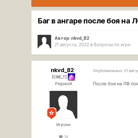
Баг в ангаре после боя на 
Автор:
nkvd_82
21 августа, 2022
в
Вопросы по игре
nkvd_82
Опубликовано:
21 авг
[CBE_T]
Рядовой
После боя на ЛФ поя
Игроки
14