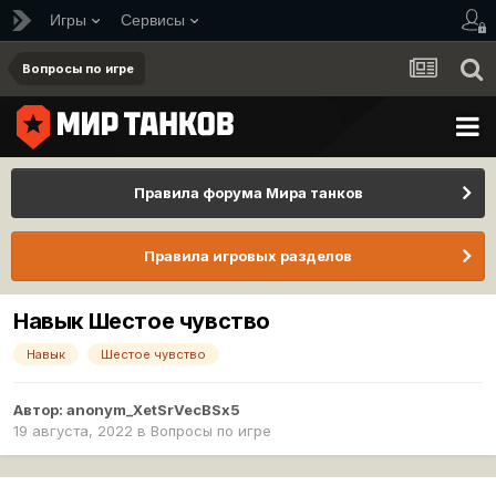
Игры
Сервисы
Вопросы по игре
Правила форума Мира танков
Правила игровых разделов
Навык Шестое чувство
Навык
Шестое чувство
Автор:
anonym_XetSrVecBSx5
19 августа, 2022
в
Вопросы по игре