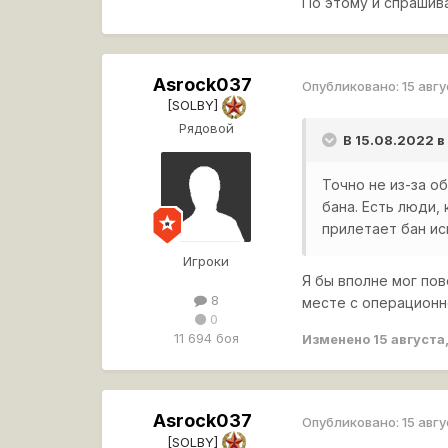
По этому и спрашива
Asrock037
Опубликовано:
15 авг
[SOLBY]
Рядовой
В 15.08.2022 в
Точно не из-за о
бана. Есть люди,
прилетает бан ис
Игроки
Я бы вполне мог пов
8
месте с операционн
0
11 694 боя
Изменено
15 августа
Asrock037
Опубликовано:
15 авг
[SOLBY]