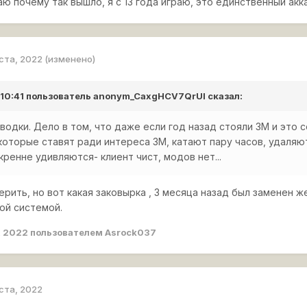
ю почему так вышло, я с 13 года играю, это единственный акка
уста, 2022
(изменено)
 10:41 пользователь
anonym_CaxgHCV7QrUI
сказал:
бводки. Дело в том, что даже если год назад стояли ЗМ и это 
 которые ставят ради интереса ЗМ, катают пару часов, удаляю
кренне удивляются- клиент чист, модов нет...
ерить, но вот какая заковырка , 3 месяца назад был заменен же
ой системой.
, 2022
пользователем Asrock037
уста, 2022