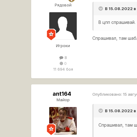
Рядовой
В 15.08.2022 в
В цпп спрашивай.
Спрашивал, там шаб
Игроки
8
0
11 694 боя
ant164
Опубликовано:
15 авг
Майор
В 15.08.2022 в
Спрашивал, там 