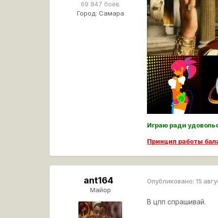
69 847 боёв
Город:
Самара
Играю ради удовол
Принцип работы ба
ant164
Опубликовано:
15 авг
Майор
В цпп спрашивай.