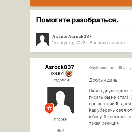
Помогите разобраться.
Автор:
Asrock037
15 августа, 2022
в
Вопросы по игре
Asrock037
Опубликовано:
15 авг
[SOLBY]
Рядовой
Добрый день.
Около двух недель н
писать бы не стал).
прошествии 10 дней.
Как уберечь себя о
к бану. За нескольк
Игроки
такая реакция.
8