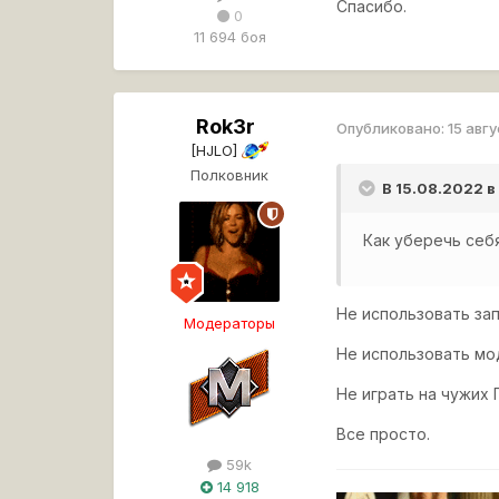
Спасибо.
0
11 694 боя
Rok3r
Опубликовано:
15 авг
[HJLO]
Полковник
В 15.08.2022 в
Как уберечь себя
Не использовать за
Модераторы
Не использовать мо
Не играть на чужих
Все просто.
59k
14 918