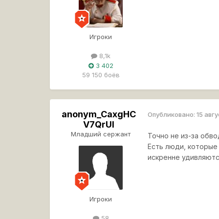
Игроки
8,1k
3 402
59 150 боёв
anonym_CaxgHC
Опубликовано:
15 авг
V7QrUI
Младший сержант
Точно не из-за обво
Есть люди, которые 
искренне удивляются
Игроки
58