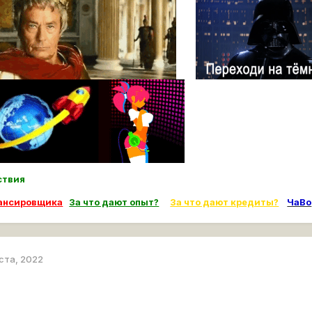
ьствия
лансировщика
За что дают опыт?
За что дают кредиты?
ЧаВо
уста, 2022