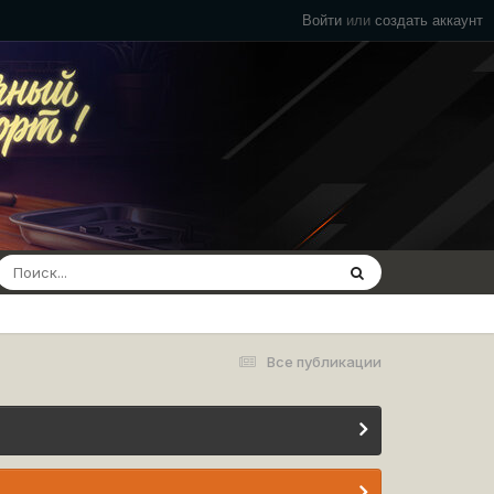
Войти
или
создать аккаунт
Все публикации