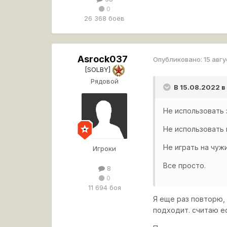
0
26 368 боёв
Asrock037
Опубликовано:
15 авг
[SOLBY]
Рядовой
В 15.08.2022 в
Не использовать
Не использовать 
Не играть на чуж
Игроки
Все просто.
8
0
11 694 боя
Я еще раз повторю, 
подходит. считаю е