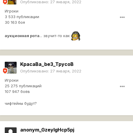
Опубликовано:
27 января, 2022
Игроки
3 533 публикации
30 163 боя
аукционная рота
... звучит-то как
KpacaBa_be3_TpycoB
Опубликовано:
27 января, 2022
Игроки
25 275 публикаций
107 947 боёв
чифтейны будут?
anonym_GzeylgHcp5pj