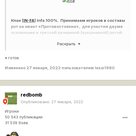
Клан [
IN-FA
] Infa 100%. Принимаем игроков в составы
рот на ивент «Противостояние», для участия двумя
основными и третьей резервной (аукционной) ротой.
Раскрыть
Прайм клана на ивенте
: с 14-00 до 24-00 мск
я готов
Изменено
27 января, 2022
пользователем lexai1980
Требования к игрокам
:
☬
Возраст
: 21+
Связь ТС
: микро
Пинг на серверах
: ру8 (14 до 18 мск) не более 100,
redbomb
ру2,ру6 (19 до 24 мск) не более 50-70
Опубликовано:
27 января, 2022
Игроки
50 543 публикации
в состав 1 роты
: (офицеры разведки - основная рота,
☬
31 539 боёв
равнозначна 2й, имеет приоритет над резервной ротой)
Уровень игры
: вн8 зелень и выше, АБС ср. урон 1600 -