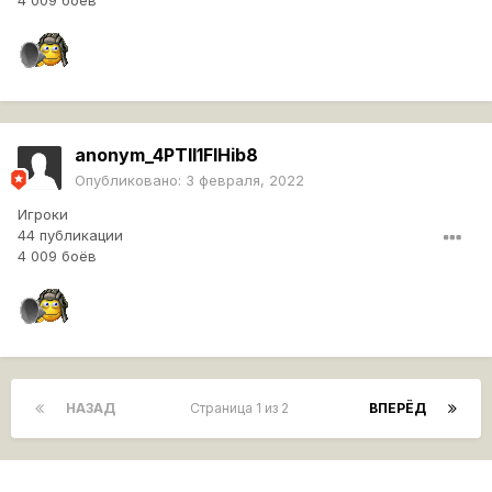
4 009 боёв
anonym_4PTll1FIHib8
Опубликовано:
3 февраля, 2022
Игроки
44 публикации
4 009 боёв
НАЗАД
Страница 1 из 2
ВПЕРЁД