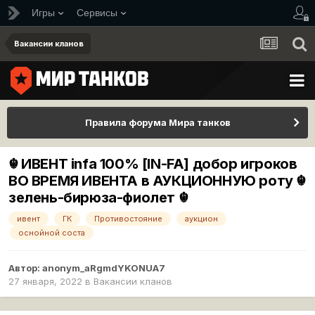
Игры
Сервисы
Вакансии кланов
Правила форума Мира танков
☬ ИВЕНТ infa 100% [IN-FA] добор игроков
ВО ВРЕМЯ ИВЕНТА в АУКЦИОННУЮ роту ☬
зелень-бирюза-фиолет ☬
ивент
ГК
Противостояние
аукцион
оснойной соста
Автор:
anonym_aRgmdYKONUA7
27 января, 2022
в
Вакансии кланов