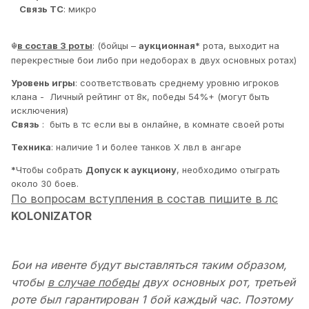
Связь ТС
: микро
в состав 3 роты
: (бойцы –
аукционная*
рота, выходит на
☬
перекрестные бои либо при недоборах в двух основных ротах)
Уровень игры
: соответствовать среднему уровню игроков
клана - Личный рейтинг от 8к, победы 54%+ (могут быть
исключения)
Связь
: быть в тс если вы в онлайне, в комнате своей роты
Техника
: наличие 1 и более танков Х лвл в ангаре
*
Чтобы собрать
Допуск к аукциону
, необходимо отыграть
около 30 боев.
По вопросам вступления в состав пишите в лс
KOLONlZATOR
Бои на ивенте будут выставляться таким образом,
чтобы
в случае победы
двух основных рот, третьей
роте был гарантирован 1 бой каждый час. Поэтому