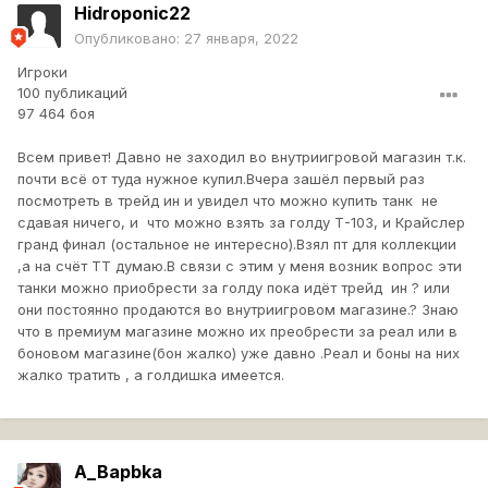
Hidroponic22
Опубликовано:
27 января, 2022
Игроки
100 публикаций
97 464 боя
Всем привет! Давно не заходил во внутриигровой магазин т.к.
почти всё от туда нужное купил.Вчера зашёл первый раз
посмотреть в трейд ин и увидел что можно купить танк не
сдавая ничего, и что можно взять за голду Т-103, и Крайслер
гранд финал (остальное не интересно).Взял пт для коллекции
,а на счёт ТТ думаю.В связи с этим у меня возник вопрос эти
танки можно приобрести за голду пока идёт трейд ин ? или
они постоянно продаются во внутриигровом магазине.? Знаю
что в премиум магазине можно их преобрести за реал или в
боновом магазине(бон жалко) уже давно .Реал и боны на них
жалко тратить , а голдишка имеется.
A_Bapbka