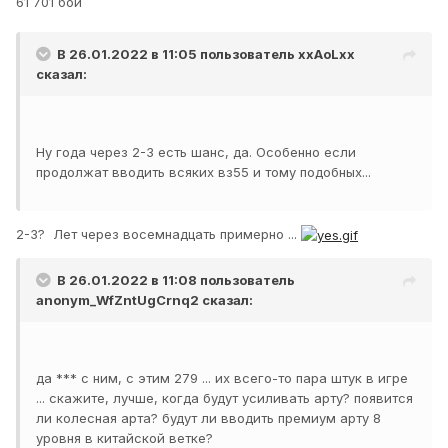
61 701 бой
В 26.01.2022 в 11:05 пользователь
xxAoLxx
сказал:
Ну года через 2-3 есть шанс, да. Особенно если
продолжат вводить всяких вз55 и тому подобных...
2-3? Лет через восемнадцать примерно ...
В 26.01.2022 в 11:08 пользователь
anonym_WfZntUgCrnq2
сказал:
да *** с ним, с этим 279 ... их всего-то пара штук в игре
... скажите, лучше, когда будут усиливать арту? появится
ли колесная арта? будут ли вводить премиум арту 8
уровня в китайской ветке?