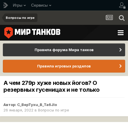
Игры
Сервисы
Вопросы по игре
Правила форума Мира танков
Правила игровых разделов
А чем 279р хуже новых йогов? О
резервных гусеницах и не только
Автор:
C_BepTyxu_B_Ta6Jlo
26 января, 2022
в
Вопросы по игре