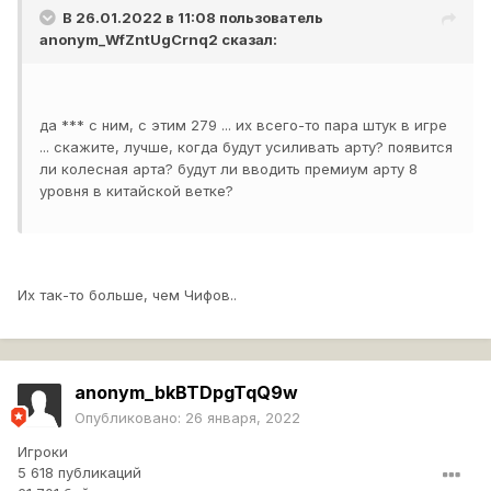
В 26.01.2022 в 11:08 пользователь
anonym_WfZntUgCrnq2
сказал:
да *** с ним, с этим 279 ... их всего-то пара штук в игре
... скажите, лучше, когда будут усиливать арту? появится
ли колесная арта? будут ли вводить премиум арту 8
уровня в китайской ветке?
Их так-то больше, чем Чифов..
anonym_bkBTDpgTqQ9w
Опубликовано:
26 января, 2022
Игроки
5 618 публикаций