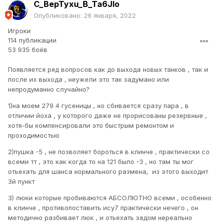
C_BepTyxu_B_Ta6Jlo
Опубликовано:
26 января, 2022
Игроки
114 публикации
53 935 боёв
Появляется ряд вопросов как до выхода новых танков , так и
после их выхода , неужели это так задумано или
непродуманно случайно?
1)на моем 279 4 гусеницы , но сбивается сразу пара , в
отличии йоха , у которого даже не прорисованы резервные ,
хотя-бы компенсировали это быстрым ремонтом и
проходимостью
2)пушка -5 , не позволяет бороться в клинче , практически со
всеми тт , это как когда то на 121 было -3 , но там ты мог
отьехать для шанса нормального размена, из этого выходит
3й пункт
3) люки которые пробиваются АБСОЛЮТНО всеми , особенно
в клинче , противопоставить ису7 практически нечего , он
методично разбивает люк , и отьехать задом нереально