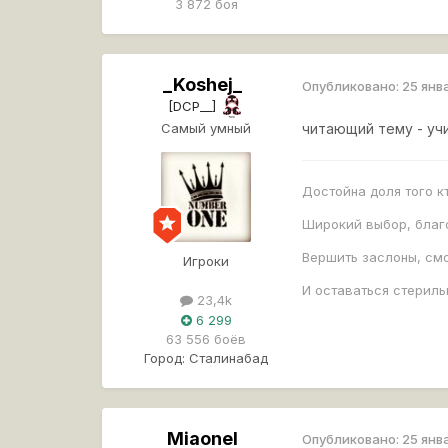
3 872 боя
_Koshej_
Опубликовано:
25 янв
[DCP__]
Самый умный
читающий тему - учи
Достойна доля того к
Широкий выбор, благ
Вершить заслоны, смо
Игроки
И оставаться стерил
23,4k
6 299
63 556 боёв
Город:
Сталинабад
Miaonel
Опубликовано:
25 янв