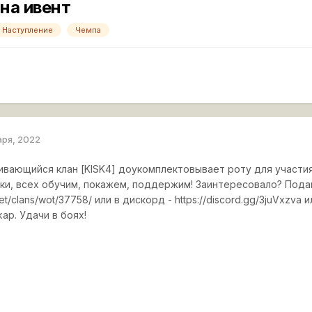
на ивент
Наступление
Чемпа
аря, 2022
вивающийся клан [KISK4] доукомплектовывает роту для участи
чки, всех обучим, покажем, поддержим! Заинтересовало? Пода
.net/clans/wot/37758/ или в дискорд - https://discord.gg/3juVxzv
ap. Удачи в боях!