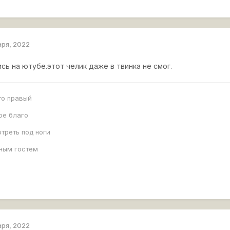
аря, 2022
сь на ютубе.этот челик даже в твинка не смог.
то правый
ое благо
треть под ноги
ьным гостем
аря, 2022