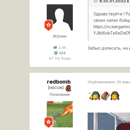
В 25.01.2022 
Здравствуйте ! Р
своих силах бойц
https://ru.wargam
YJlbl6okTe6eDeDM
Игроки
2,4k
Забыл дописать, на 
344
67 112 боёв
redbomb
Опубликовано:
25 янв
[H0COK]
Полковник