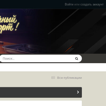
Войти
или
создать аккаунт
Все публикации