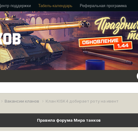
Центр поддержки
Табель-календарь
Реферальная программа
Вакансии кланов
Клан KISK4 добирает роту на ивент
Правила форума Мира танков