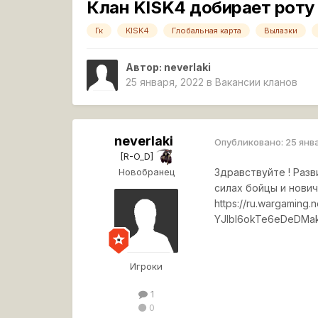
Клан KISK4 добирает роту 
Гк
KISK4
Глобальная карта
Вылазки
Автор:
neverlaki
25 января, 2022
в
Вакансии кланов
neverlaki
Опубликовано:
25 янв
[R-O_D]
Новобранец
Здравствуйте ! Раз
силах бойцы и нови
https://ru.wargaming
YJlbl6okTe6eDeDMak
Игроки
1
0