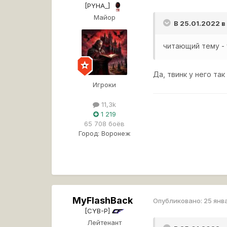
[PYHA_]
Майор
В 25.01.2022 в
читающий тему - 
Да, твинк у него так
Игроки
11,3k
1 219
65 708 боёв
Город:
Воронеж
MyFlashBack
Опубликовано:
25 янв
[CYB-P]
Лейтенант