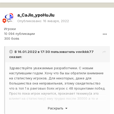
a_CaJIo_ypoHuJIu
Опубликовано:
16 января, 2022
Игроки
10 094 публикации
300 боёв
В 16.01.2022 в 17:30 пользователь
vovikkk77
сказал:
Здравствуйте уважаемые разработчики. С новым
наступившим годом. Хочу что бы вы обратили внимание
на статистику игроков. Для некоторых, даже для
большинства она неправильная, этому свидетельство
что в топ 1 в ранговых боях игрок с 48 процентами побед.
Просто пока игрок научится, прокачает технику(а это
влияет на статистику) ему трудно после 30000 а то и
50000 тысяч выправить статистику, а уровень
Раскрыть
мастерства уже достаточно высок. Может следует
считать статистику за последние 5000-10000 боев или