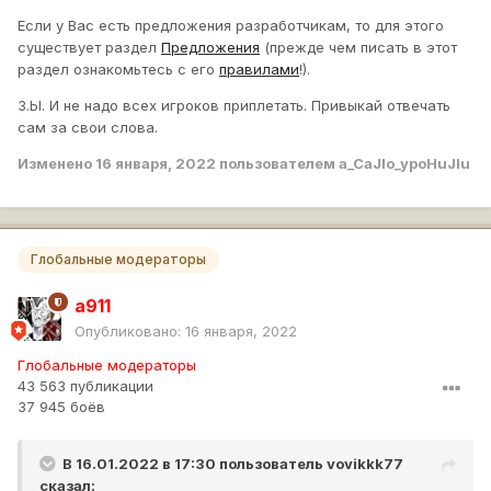
за последние 3-5 лет при у словии что игрок накатал за
Если у Вас есть предложения разработчикам, то для этого
это время более 1000 боев. Я думаю со мной согласятся
существует раздел
Предложения
(прежде чем писать в этот
все игроки WOT
раздел ознакомьтесь с его
правилами
!).
З.Ы. И не надо всех игроков приплетать. Привыкай отвечать
сам за свои слова.
Изменено
16 января, 2022
пользователем a_CaJIo_ypoHuJIu
Глобальные модераторы
a911
Опубликовано:
16 января, 2022
Глобальные модераторы
43 563 публикации
37 945 боёв
В 16.01.2022 в 17:30 пользователь
vovikkk77
сказал: