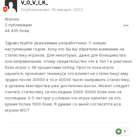
V_O_V_I_K_
Опубликовано:
16 января, 2022
Игроки
2 публикации
44 435 боёв
Здравствуйте уважаемые разработчики. С новым
наступившим годом. Хочу что бы вы обратили внимание на
статистику игроков. Для некоторых, даже для большинства
она неправильная, этому свидетельство что в топ 1 в ранговых
боях игрок с 48 процентами побед. Просто пока игрок
научится, прокачает технику(а это влияет на статистику) ему
трудно после 30000 а то и 50000 тысяч выправить статистику,
а уровень мастерства уже достаточно высок. Может следует
считать статистику за последние 5000-10000 боев или за
последние 3-5 лет при у словии что игрок накатал за это
время более 1000 боев. Я думаю со мной согласятся все
игроки WOT
1