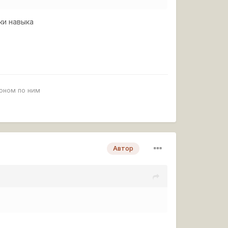
ки навыка
роном по ним
Автор