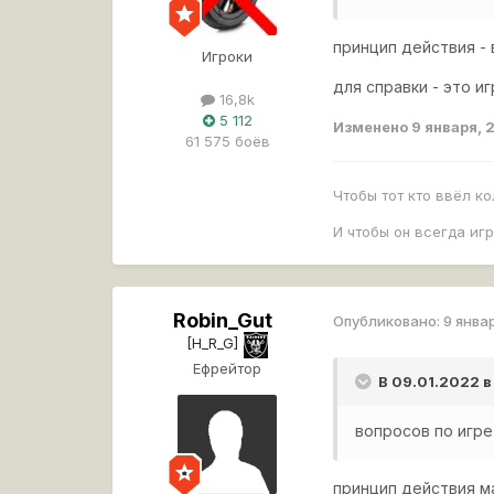
принцип действия -
Игроки
для справки - это иг
16,8k
5 112
Изменено
9 января, 
61 575 боёв
Чтобы тот кто ввёл к
И чтобы он всегда иг
Robin_Gut
Опубликовано:
9 янва
[H_R_G]
Ефрейтор
В 09.01.2022 в
вопросов по игре
принцип действия м