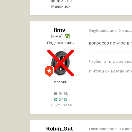
Город:
Ханты-
Мансийск
fimv
Опубликовано:
9 янва
[FIMV]
Подполковник
вопросов по игре в
Чтобы тот кто ввёл к
И чтобы он всегда иг
Игроки
16,8k
5 112
61 575 боёв
Robin_Gut
Опубликовано:
9 янва