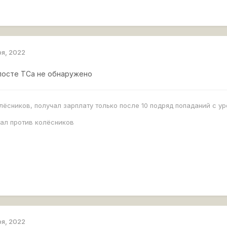
ря, 2022
 посте ТСа не обнаружено
олёсников, получал зарплату только после 10 подряд попаданий с у
рал против колёсников
ря, 2022