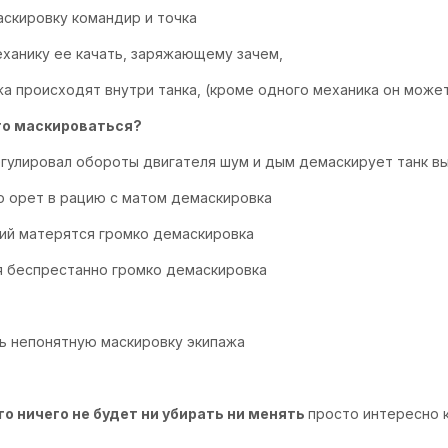
аскировку командир и точка
еханику ее качать, заряжающему зачем,
а происходят внутри танка, (кроме одного механика он может 
ого маскироваться?
гулировал обороты двигателя шум и дым демаскирует танк вы
о орет в рацию с матом демаскировка
ий матерятся громко демаскировка
я беспрестанно громко демаскировка
ь непонятную маскировку экипажа
то ничего не будет ни убирать ни менять
просто интересно к