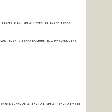
вылезти из танка и менять траки танка
шел трак у танка поменять, демаскировка
акая маскировка внутри танка , внутри мать