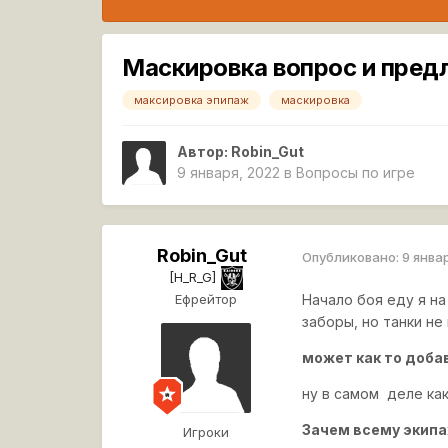
Маскировка вопрос и пред
максировка эпипаж
маскировка
Автор:
Robin_Gut
9 января, 2022
в
Вопросы по игре
Robin_Gut
Опубликовано:
9 янва
[H_R_G]
Ефрейтор
Начало боя еду я н
заборы, но танки не
может как то доба
ну в самом деле как
Зачем всему экипа
Игроки