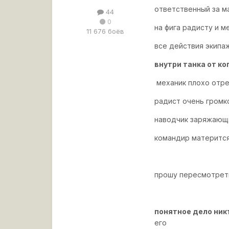
ответственный за м
44
0
на фига радисту и м
11 676 боёв
все действия экипаж
внутри танка от к
механик плохо отре
радист очень громк
наводчик заряжающ
командир материтс
прошу пересмотрет
понятное дело ник
его