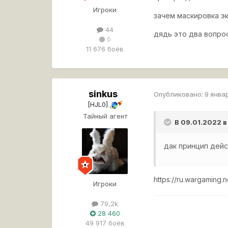
Игроки
зачем маскировка э
44
дядь это два вопро
0
11 676 боёв
sinkus
Опубликовано:
9 янва
[HJL0]
Тайный агент
В 09.01.2022 в
дак принцип дейс
https://ru.wargaming.
Игроки
79,2k
28 460
49 917 боёв