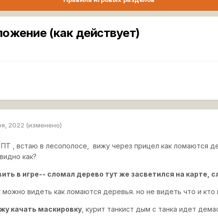
ложение (как действует)
ря, 2022
(изменено)
а ПТ , встаю в лесополосе, вижу через прицел как ломаются
 видно как?
вить в игре-- сломал дерево тут же засветился на карте,
 можно видеть как ломаются деревья. но не видеть что и кто 
жу качать маскировку
, курит танкист дым с танка идет дема