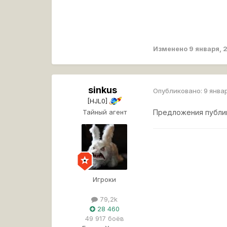
Изменено
9 января, 
sinkus
Опубликовано:
9 янва
[HJL0]
Тайный агент
Предложения публик
Игроки
79,2k
28 460
49 917 боёв