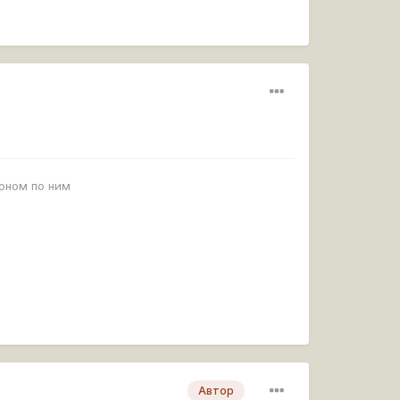
роном по ним
Автор