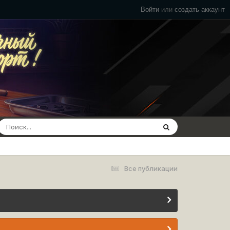
Войти
или
создать аккаунт
Все публикации