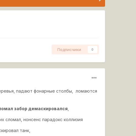
Подписчики
0
 деревья, падают фонарные столбы, ломаются
 сломал забор демаскировался
,
их сломал, нонсенс парадокс коллизия
скировал танк,