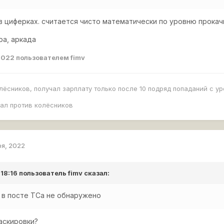
 в циферках. считается чисто математически по уровню прокач
ра, аркада
2022
пользователем fimv
олёсников, получал зарплату только после 10 подряд попаданий с у
рал против колёсников
ря, 2022
 18:16 пользователь
fimv
сказал:
 в посте ТСа не обнаружено
аскировки?