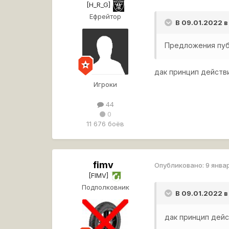
[H_R_G]
Ефрейтор
В 09.01.2022 в
Предложения пуб
дак принцип действ
Игроки
44
0
11 676 боёв
fimv
Опубликовано:
9 янва
[FIMV]
Подполковник
В 09.01.2022 в
дак принцип дейс