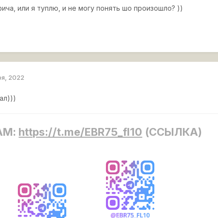
фича, или я туплю, и не могу понять шо произошло? ))
ря, 2022
ал)))
AM:
https://t.me/EBR75_fl10
(ССЫЛКА)