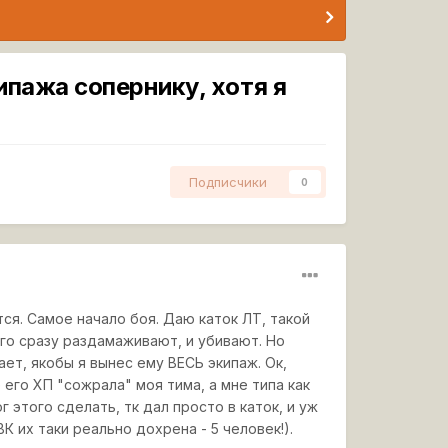
кипажа сопернику, хотя я
Подписчики
0
тся. Самое начало боя. Даю каток ЛТ, такой
Его сразу раздамаживают, и убивают. Но
ет, якобы я вынес ему ВЕСЬ экипаж. Ок,
 его ХП "сожрала" моя тима, а мне типа как
г этого сделать, тк дал просто в каток, и уж
К их таки реально дохрена - 5 человек!).