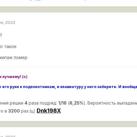
ря, 2022
?
ло такое
экипаж помер
к лучшему! (с)
 его руки к подлокотникам, и клавиатуру у него заберите. И вооб
ения решки
4
раза подряд:
1/16
(
6,25%
). Вероятность выпаден
Dnk198X
о в
3200
раз.(ц)
ря, 2022