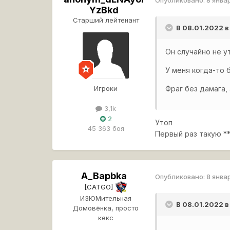
YzBkd
Старший лейтенант
В 08.01.2022 в
Он случайно не у
У меня когда-то 
Игроки
Фраг без дамага,
3,1k
2
Утоп
45 363 боя
Первый раз такую *
A_Bapbka
Опубликовано:
8 янва
[CATGO]
ИЗЮМительная
В 08.01.2022 в
Домовёнка, просто
кекс