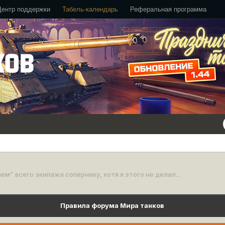
Центр поддержки
Табель-календарь
Реферальная программа
ием" всего экипажа сопернику, хотя я этого не делал...
Правила форума Мира танков