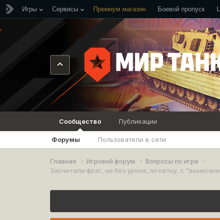
Игры
Сервисы
Премиум магазин
Боевой пропуск
Сообщество
Публикации
Форумы
Пользователи в сети
Главная
Игровой форум
Вопросы по игре
Засчитали фраг, но без урона, по катку, с "вынесен