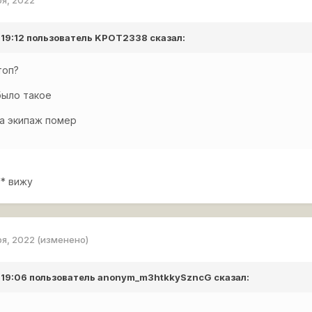
 19:12 пользователь
KPOT2338
сказал:
топ?
было такое
 а экипаж помер
** вижу
ря, 2022
(изменено)
 19:06 пользователь
anonym_m3htkkySzncG
сказал: