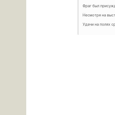
Фраг был присужд
Несмотря на выст
Удачи на полях ср