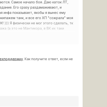
аются. Самое начало боя. Даю каток ЛТ,
 здание. Его сразу раздамаживают, и
я инфа показывает, якобы я вынес ему
 экипажем танк, и все его ХП "сожрала" моя
! ))) Я физически не мог этого сделать, тк
ажа (а это не Мантикора, в ВК их таки
ехподдержку
. Как получите ответ, если не