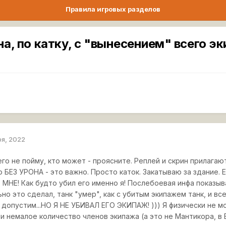
Правила игровых разделов
на, по катку, с "вынесением" всего э
ря, 2022
го не пойму, кто может - проясните. Реплей и скрин прилагаю
ю БЕЗ УРОНА - это важно. Просто каток. Закатываю за здание. 
НЕ! Как будто убил его именно я! Послебоевая инфа показыва
но это сделал, танк "умер", как с убитым экипажем танк, и все
, допустим...НО Я НЕ УБИВАЛ ЕГО ЭКИПАЖ! ))) Я физически не мо
и немалое количество членов экипажа (а это не Мантикора, в В