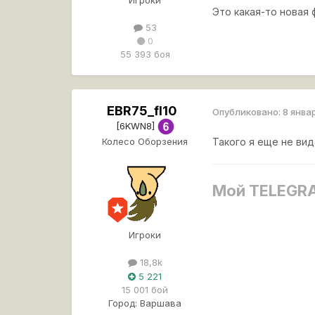
Игроки
Это какая-то новая 
53
0
55 393 боя
EBR75_fl10
Опубликовано:
8 янва
[6KWN8]
Колесо Оборзения
Такого я еще не вид
Мой TELEGR
Игроки
18,8k
5 221
15 001 бой
Город:
Варшава