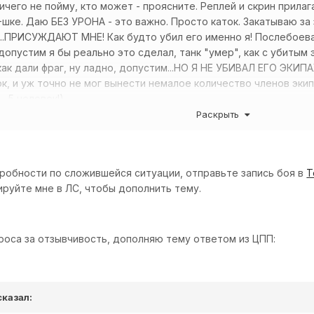
ичего не пойму, кто может - проясните. Реплей и скрин прилаг
K-шке. Даю БЕЗ УРОНА - это важно. Просто каток. Закатываю за
...ПРИСУЖДАЮТ МНЕ! Как будто убил его именно я! Послебоева
 допустим я бы реально это сделал, танк "умер", как с убитым
как дали фраг, ну ладно, допустим...НО Я НЕ УБИВАЛ ЕГО ЭКИПАЖ
ок, и уж точно не мог вынести немалое количество членов экип
 5 человек!).
Раскрыть
ая фича, или я туплю, и не могу понять шо произошло? ))
робности по сложившейся ситуации, отправьте запись боя в
Т
ируйте мне в ЛС, чтобы дополнить тему.
роса за отзывчивость, дополняю тему ответом из ЦПП:
сказал: