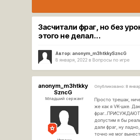
Засчитали фраг, но без уро
этого не делал...
Автор:
anonym_m3htkkySzncG
8 января, 2022
в
Вопросы по игре
anonym_m3htkky
Опубликовано:
8 янва
SzncG
Младший сержант
Просто трешак, ниче
же как я VK-шке. Да
фраг...ПРИСУЖДАЮТ М
допустим я бы реаль
дали фраг, ну ладно
точно не мог вынест