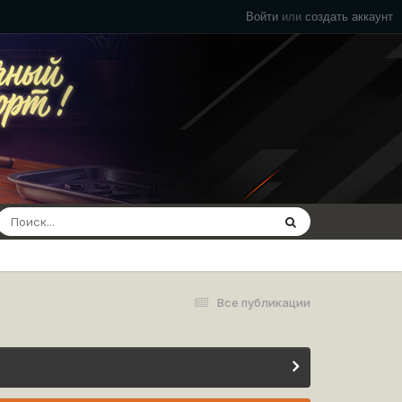
Войти
или
создать аккаунт
Все публикации