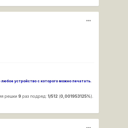
ще любое устройство с которого можно печатать.
ия решки
9
раз подряд:
1/512
(
0,001953125%
).