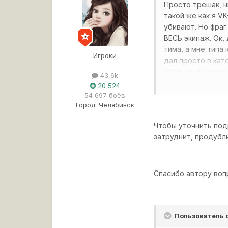
Просто трешак, н
такой же как я V
убивают. Но фраг
ВЕСЬ экипаж. Ок,
тима, а мне типа 
Игроки
дал просто в кат
реально дохрена -
43,6k
20 524
Это какая-то нов
54 697 боёв
Город:
Челябинск
Чтобы уточнить под
затруднит, продубл
Спасибо автору воп
Пользователь 