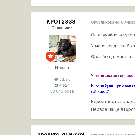
KPOT2338
Опубликовано:
8 янва
Полковник
Он случайно не утоп
У меня когда-то бы
Фраг без дамага, а 
Игроки
Что не делается, всё 
22,3k
4 524
Кто нибудь привяжите
38 646 боёв
(с) kojot7
Вероятность выпад
Первое чаще второг
anonym_dLNAyoi
Опубликовано:
8 янва