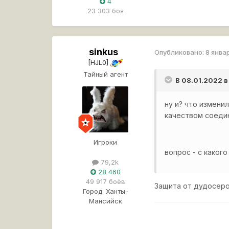
4
23 303 боя
sinkus
Опубликовано:
8 янва
[HJL0]
Тайный агент
В 08.01.2022 в
ну и? что измени
качеством соеди
Игроки
вопрос - с какого
79,2k
28 460
49 917 боёв
Защита от дудосеро
Город:
Ханты-
Мансийск