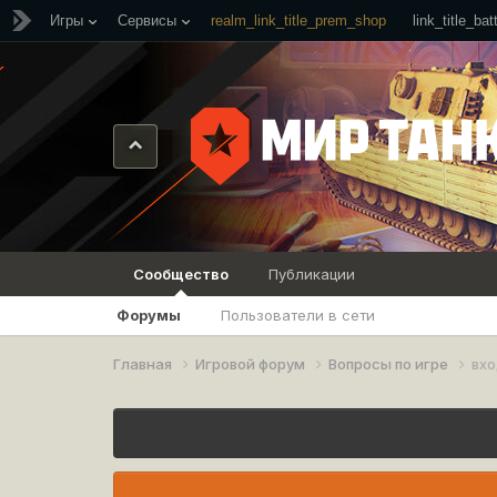
Игры
Сервисы
realm_link_title_prem_shop
link_title_ba
Сообщество
Публикации
Форумы
Пользователи в сети
Главная
Игровой форум
Вопросы по игре
вхо