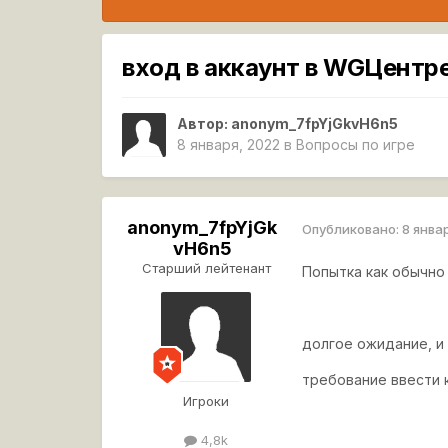
вход в аккаунт в WGЦентре,
Автор:
anonym_7fpYjGkvH6n5
8 января, 2022
в
Вопросы по игре
anonym_7fpYjGk
Опубликовано:
8 янва
vH6n5
Старший лейтенант
Попытка как обычно 
долгое ожидание, и
требование ввести 
Игроки
4,8k