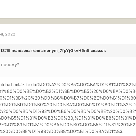
ря, 2022
 13:15 пользователь
anonym_7fpYjGkvH6n5
сказал:
и почему?
ru/captcha.html#:~:text=%D0%A2%D0%B5%D0%BA%D1%81%D
1%80%D0%BE%D0%B2%D1%8B%D0%B5%20%D0%BA%D0%B0
80%D1%8B%2C%20%D0%B8%D0%B7%D0%BE%D0%B1%D1%8
0%D0%BD%D0%B0%20%D0%BA%D0%B0%D1%80%D1%82%D0
E%20%D0%BD%D1%83%D0%B6%D0%BD%D0%BE%20%D0%B2
D0%B5%D1%81%D0%BB%D0%B8,%D1%81%D0%B8%D1%81%
BF%D1%83%D1%81%D0%BA%D0%B0%D0%B5%D1%82%20%E
%20%D0%BE%D1%88%D0%B8%D0%B1%D0%BA%D1%83.