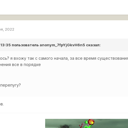
ря, 2022
 13:35 пользователь
anonym_7fpYjGkvH6n5
сказал:
лось? я вхожу так с самого начала, за все время существовани
нения все в порядке
 перепугу?
в.