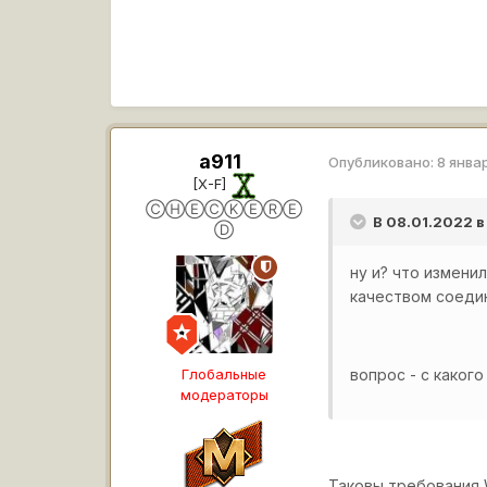
a911
Опубликовано:
8 янва
[X-F]
ⒸⒽⒺⒸⓀⒺⓇⒺ
В 08.01.2022 в
Ⓓ
ну и? что измени
качеством соеди
Глобальные
вопрос - с какого
модераторы
Таковы требования 