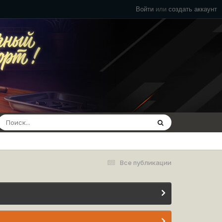
Войти
или
создать аккаунт
Все публикации