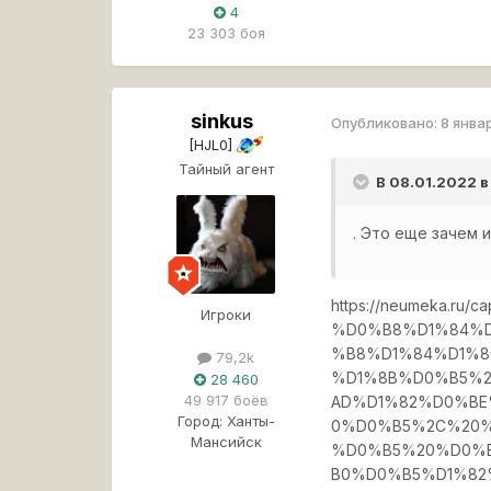
4
23 303 боя
sinkus
Опубликовано:
8 янва
[HJL0]
Тайный агент
В 08.01.2022 в
. Это еще зачем 
https://neumeka.
Игроки
%D0%B8%D1%84%D
%B8%D1%84%D1%
79,2k
%D1%8B%D0%B5%2
28 460
49 917 боёв
AD%D1%82%D0%B
Город:
Ханты-
0%D0%B5%2C%20%
Мансийск
%D0%B5%20%D0%
B0%D0%B5%D1%82