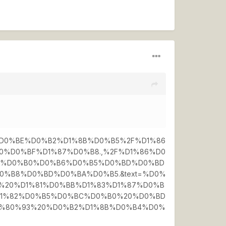
1%82%D0%BE%D0%B2%D1%8B%D0%B5%2F%D1%86
%D0%BF%D1%87%D0%B8.,%2F%D1%86%D0
0%D0%B0%D0%B6%D0%B5%D0%BD%D0%BD
%B8%D0%BD%D0%BA%D0%B5.&text=%D0%
%20%D1%81%D0%BB%D1%83%D1%87%D0%B
D1%82%D0%B5%D0%BC%D0%B0%20%D0%BD
2%80%93%20%D0%B2%D1%8B%D0%B4%D0%