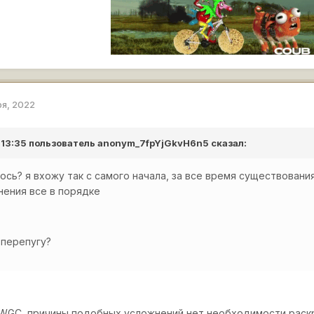
ря, 2022
 13:35 пользователь
anonym_7fpYjGkvH6n5
сказал:
лось? я вхожу так с самого начала, за все время существовани
нения все в порядке
 перепугу?
WGC, причины подобных усложнений нет необходимости раск