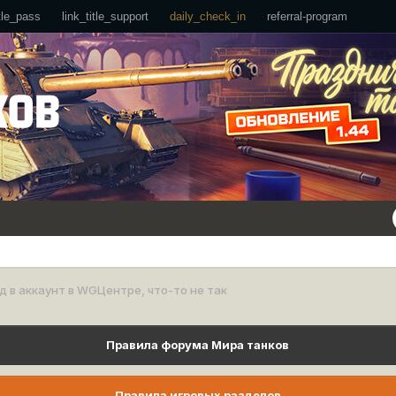
ttle_pass
link_title_support
daily_check_in
referral-program
д в аккаунт в WGЦентре, что-то не так
Правила форума Мира танков
Правила игровых разделов