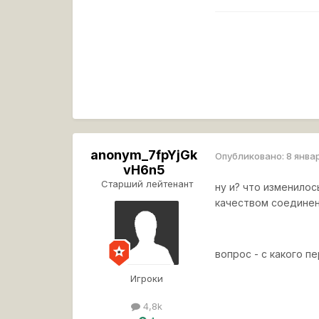
anonym_7fpYjGk
Опубликовано:
8 янва
vH6n5
Старший лейтенант
ну и? что изменилос
качеством соединен
вопрос - с какого п
Игроки
4,8k