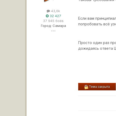
43,6k
32 427
Если вам принципиал
37 945 боёв
попробовать всё узн
Город:
Самара
---
Просто один раз про
дожидаясь ответа Ц