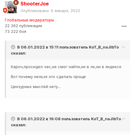
ShooterJoe
Показать содержимое
Опубликовано:
6 января, 2022
Глобальные модераторы
22 262 публикации
73 222 боя
В 06.01.2022 в 15:11 пользователь
KoT_B_naJlbTo
сказал:
Кароч,просидел час,не смог найти,ни в лк,ни в яндексе
Вот почему нельзя это сделать проще
Цензурных мыслей нету...
В 06.01.2022 в 16:08 пользователь
KoT_B_naJlbTo
сказал: