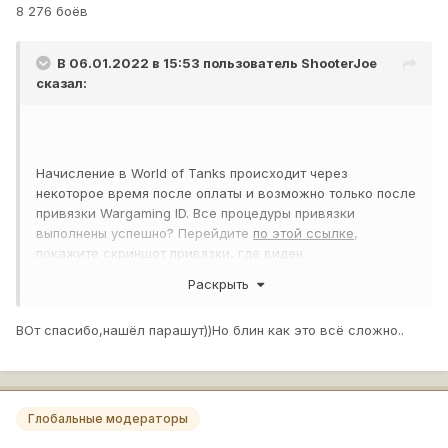
8 276 боёв
В 06.01.2022 в 15:53 пользователь
ShooterJoe
сказал:
Начисление в World of Tanks происходит через
некоторое время после оплаты и возможно только после
привязки Wargaming ID. Все процедуры привязки
выполнены успешно? Перейдите
по этой ссылке
,
покажите скриншот привязки, где виден
аккаунт Wargaming ID.
Раскрыть
Показать содержимое
ВОт спасибо,нашёл парашут))Но блин как это всё сложно..
В ангаре, перейдите в меню "Склад", слева внизу
нажмите парашют "Поставки из тыла", посмотрите что у
Глобальные модераторы
вас там.