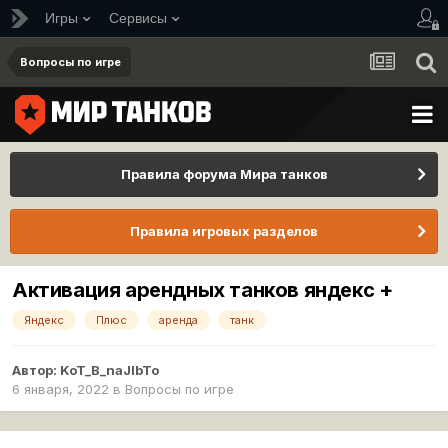
Игры
Сервисы
Вопросы по игре
Правила форума Мира танков
Правила игровых разделов
Активация арендных танков яндекс +
Яндекс
Плюс
аренда
танк
Автор:
KoT_B_naJlbTo
6 января, 2022
в
Вопросы по игре