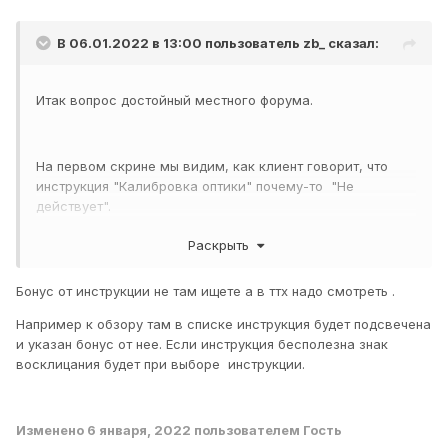
В 06.01.2022 в 13:00 пользователь
zb_
сказал:
Итак вопрос достойный местного форума.
На первом скрине мы видим, как клиент говорит, что
инструкция "Калибровка оптики" почему-то "Не
действует".
Раскрыть
На втором скрине тот же клиент говорит, что такая
Бонус от инструкции не там ищете а в ттх надо смотреть .
инструкция вроде как должна работать.
Например к обзору там в списке инструкция будет подсвечена
и указан бонус от нее. Если инструкция бесполезна знак
Так должна работать или нет?
восклицания будет при выборе инструкции.
Изменено
6 января, 2022
пользователем Гость