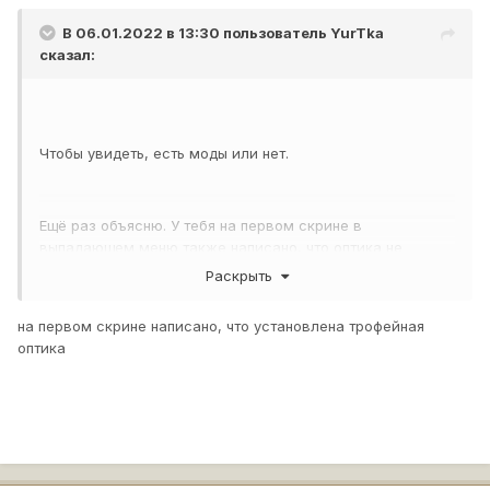
В 06.01.2022 в 13:30 пользователь
YurTka
сказал:
Чтобы увидеть, есть моды или нет.
Ещё раз объясню. У тебя на первом скрине в
выпадающем меню также написано, что оптика не
установлена, хотя она установлена. Тебя этот факт не
Раскрыть
смутил?
на первом скрине написано, что установлена трофейная
Я у себя проверил, всё нормально отображается.
оптика