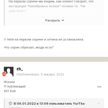
На первом скрине мы видим, как клиент говорит, что
инструкция "Калибровка оптики" почему-то "Не
действует".
Раскрыть
На втором скрине тот же клиент говорит, что такая
инструкция вроде как должна работать.
У тебя на первом скрине и оптика не установлена.
Что скрин обрезал, моды есть?
Так должна работать или нет?
zb_
Опубликовано:
6 января, 2022
Игроки
11 публикаций
821 бой
В 06.01.2022 в 13:06 пользователь
YurTka