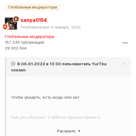
Глобальные модераторы
sanya0154
Опубликовано:
6 января, 2022
Глобальные модераторы
157 235 публикаций
29 002 боя
В 06.01.2022 в 13:30 пользователь
YurTka
сказал:
Чтобы увидеть, есть моды или нет.
Ещё раз объясню. У тебя на первом скрине в
выпадающем меню также написано, что оптика не
установлена, хотя она установлена. Тебя этот факт не
Раскрыть
смутил?