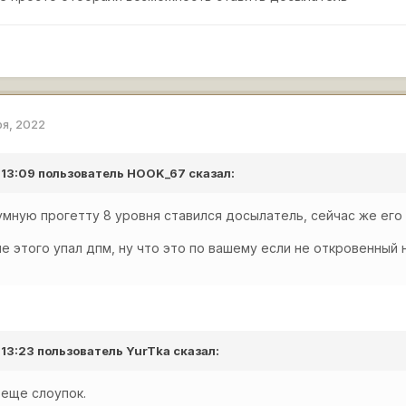
ря, 2022
 13:09 пользователь
HOOK_67
сказал:
умную прогетту 8 уровня ставился досылатель, сейчас же ег
е этого упал дпм, ну что это по вашему если не откровенный
 13:23 пользователь
YurTka
сказал:
 еще слоупок.