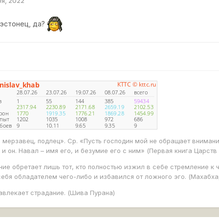
ря, 2022
 эстонец, да?
, мерзавец, подлец». Ср. «Пусть господин мой не обращает внимани
 и он. Навал – имя его, и безумие его с ним» (Первая книга Царств 
ие обретает лишь тот, кто полностью изжил в себе стремление к 
себя обладателем чего-либо и избавился от ложного эго. (Махабхар
авлекает страдание. (Шива Пурана)