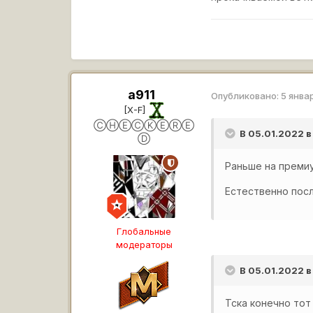
a911
Опубликовано:
5 янва
[X-F]
ⒸⒽⒺⒸⓀⒺⓇⒺ
В 05.01.2022 в
Ⓓ
Раньше на преми
Естественно посл
Глобальные
модераторы
В 05.01.2022 в
Тска конечно тот