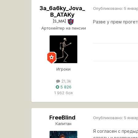
3a_6a6ky_Jova_
Опубликовано:
5 янва
B_ATAKy
[S_MA]
Разве у прем проге
Артохейтер на пенсии
Игроки
21,3k
5 826
1 962 боя
FreeBlind
Опубликовано:
5 янва
Капитан
Я согласен с преды
ответы и восприним