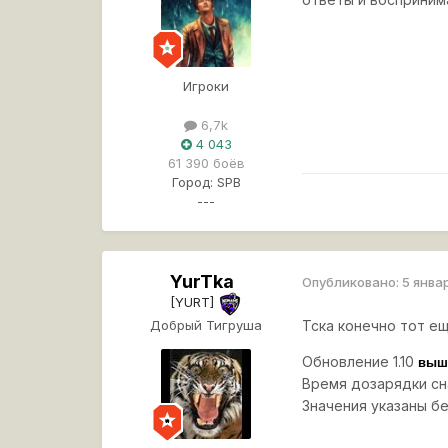
Игроки
6,7k
4 043
61 390 боёв
Город:
SPB
---
YurTka
Опубликовано:
5 янва
[YURT]
Добрый Тигруша
Тска конечно тот ещ
Обновление 1.10
вышл
Время дозарядки снар
Значения указаны бе