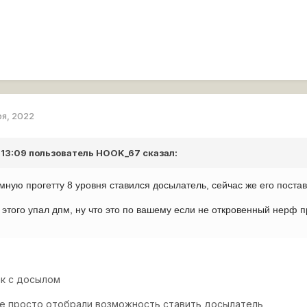
ря, 2022
 13:09 пользователь
HOOK_67
сказал:
ную прогетту 8 уровня ставился досылатель, сейчас же его поста
 этого упал дпм, ну что это по вашему если не откровенный нерф 
ак с досылом
е просто отобрали возможность ставить досылатель