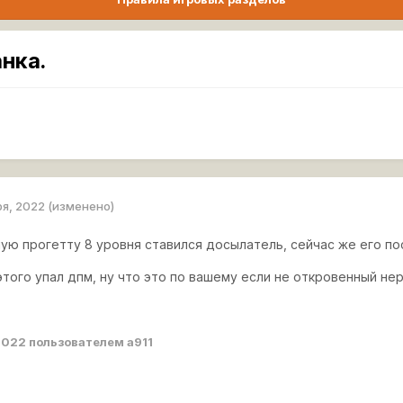
нка.
ря, 2022
(изменено)
ую прогетту 8 уровня ставился досылатель, сейчас же его п
этого упал дпм, ну что это по вашему если не откровенный не
2022
пользователем a911