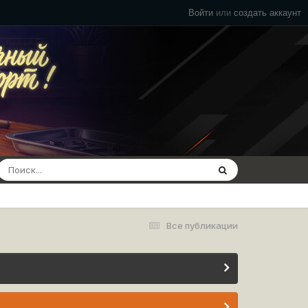
Войти
или
создать аккаунт
Все публикации