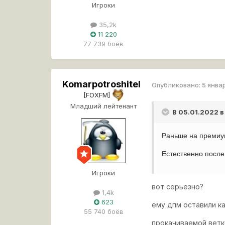
Игроки
35,2k
11 220
77 739 боёв
Komarpotroshitel
Опубликовано:
5 янва
[FOXFM]
Младший лейтенант
В 05.01.2022 в
Раньше на премиум
Естественно после
Игроки
вот серьезно?
1,4k
623
ему дпм оставили к
55 740 боёв
прокачиваемой ветк