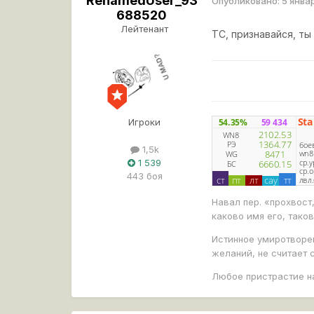
RenamedUser_93
Опубликовано:
5 янва
688520
Лейтенант
ТС, признавайся, ты
Игроки
1,5k
1 539
443 боя
Навал пер. «прохвост
каково имя его, таков
Истинное умиротворен
желаний, не считает 
Любое пристрастие н