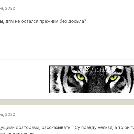
ря, 2022
ты, дпм не остался прежним без досыла?
ря, 2022
дущими ораторами, рассказывать ТСу правду нельзя, а то он т
ать информацию!