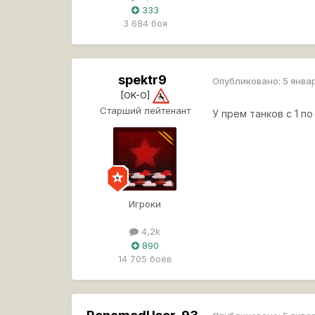
333
3 684 боя
spektr9
Опубликовано:
5 янва
[OK-O]
Старший лейтенант
У прем танков с 1 п
Игроки
4,2k
890
14 705 боёв