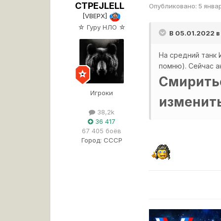
CTPEJLELL
Опубликовано:
5 янва
[VBEPX]
☆ Гуру НЛО ☆
В 05.01.2022 в
На средний танк 
помню). Сейчас а
Смиритьс
Игроки
изменит
38,2k
36 417
67 405 боёв
Город:
СССР