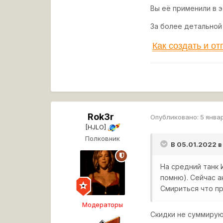
Вы её применили в э
За более детальной
Как создать и от
Rok3r
Опубликовано:
5 янва
[HJLO]
Полковник
В 05.01.2022 в
На средний танк 
помню). Сейчас а
Смириться что пр
Модераторы
Скидки не суммирую