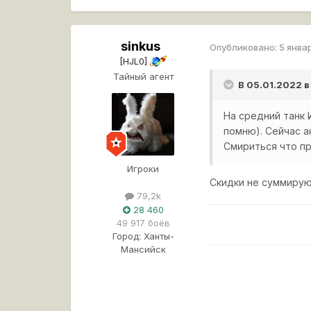
sinkus
Опубликовано:
5 янва
[HJL0]
Тайный агент
В 05.01.2022 в
На средний танк 
помню). Сейчас а
Смириться что пр
Игроки
Скидки не суммирую
79,2k
28 460
49 917 боёв
Город:
Ханты-
Мансийск