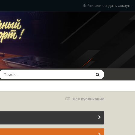
Войти
или
создать аккаунт
Все публикации