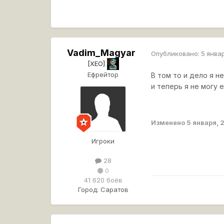
Vadim_Magyar
Опубликовано:
5 янва
[XEO]
Ефрейтор
В том то и дело я н
и теперь я не могу 
Изменено
5 января, 
Игроки
28
0
41 620 боёв
Город:
Саратов