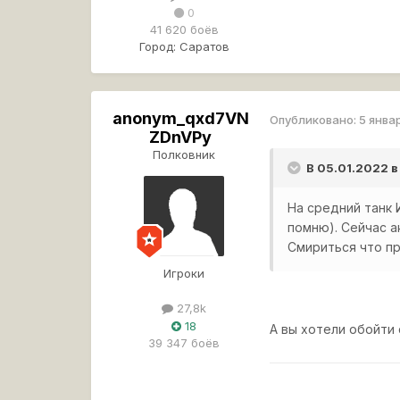
0
41 620 боёв
Город:
Саратов
anonym_qxd7VN
Опубликовано:
5 янва
ZDnVPy
Полковник
В 05.01.2022 в
На средний танк 
помню). Сейчас а
Смириться что пр
Игроки
27,8k
18
А вы хотели обойти
39 347 боёв