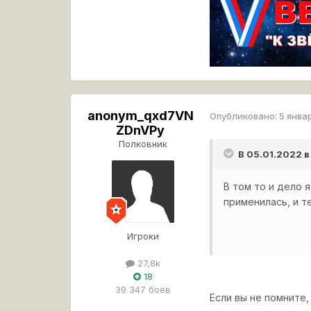
anonym_qxd7VN
Опубликовано:
5 янва
ZDnVPy
Полковник
В 05.01.2022 в
В том то и дело 
применилась, и т
Игроки
27,8k
18
39 347 боёв
Если вы не помните,