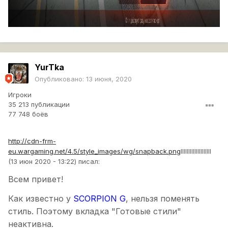
YurTka
Опубликовано:
13 июня, 2020
Игроки
35 213 публикации
77 748 боёв
http://cdn-frm-
eu.wargaming.net/4.5/style_images/wg/snapback.png
lIIIIIIIIIIIIIIIIIII
(13 июн 2020 - 13:22) писал:
Всем привет!
Как известно у
SCORPION G
, нельзя поменять
стиль. Поэтому вкладка "Готовые стили"
неактивна.