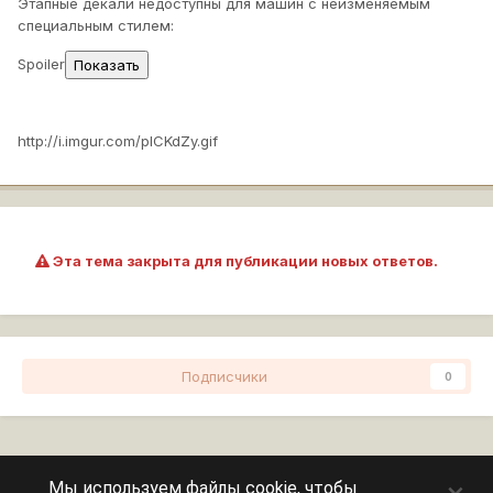
Этапные декали недоступны для машин с неизменяемым
специальным стилем:
Spoiler
http://i.imgur.com/plCKdZy.gif
Эта тема закрыта для публикации новых ответов.
Подписчики
0
Перейти к списку тем
Мы используем файлы cookie, чтобы