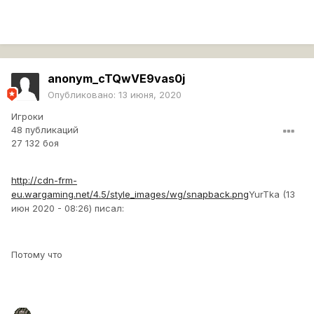
anonym_cTQwVE9vas0j
Опубликовано:
13 июня, 2020
Игроки
48 публикаций
27 132 боя
http://cdn-frm-
eu.wargaming.net/4.5/style_images/wg/snapback.png
YurTka (13
июн 2020 - 08:26) писал:
Потому что