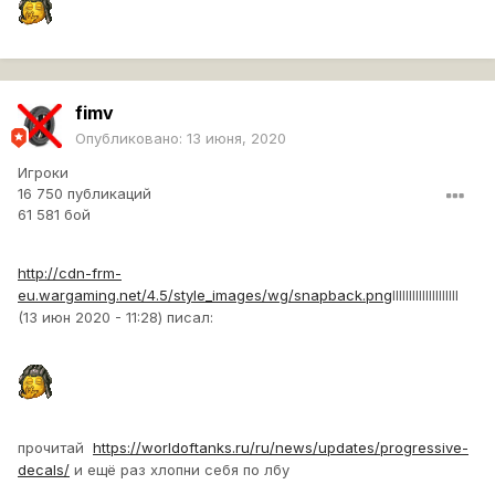
fimv
Опубликовано:
13 июня, 2020
Игроки
16 750 публикаций
61 581 бой
http://cdn-frm-
eu.wargaming.net/4.5/style_images/wg/snapback.png
lIIIIIIIIIIIIIIIIIII
(13 июн 2020 - 11:28) писал:
прочитай
https://worldoftanks.ru/ru/news/updates/progressive-
decals/
и ещё раз хлопни себя по лбу