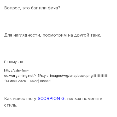
Вопрос, это баг или фича?
Для наглядности, посмотрим на другой танк.
Потому что
http://cdn-frm-
eu.wargaming.net/4.5/style_images/wg/snapback.png
lIIIIIIIIIIIIIIIIIII
(13 июн 2020 - 13:22) писал:
Как известно у
SCORPION G
, нельзя поменять
стиль.