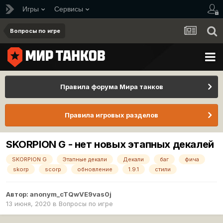
Игры
Сервисы
Вопросы по игре
Правила форума Мира танков
Правила игровых разделов
SKORPION G - нет новых этапных декалей
SKORPION G
Этапные декали
Декали
баг
фича
skorp
scorp
обновление
1.9.1
стили
Автор:
anonym_cTQwVE9vas0j
13 июня, 2020
в
Вопросы по игре