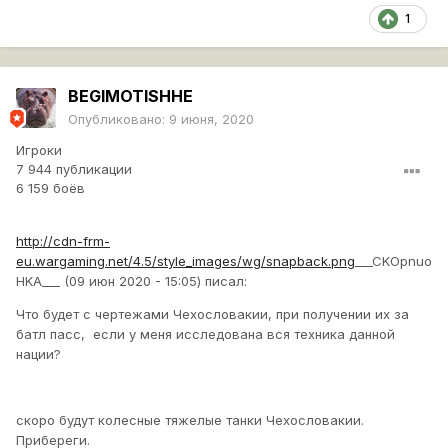
1
BEGIMOTISHHE
Опубликовано:
9 июня, 2020
Игроки
7 944 публикации
6 159 боёв
http://cdn-frm-
eu.wargaming.net/4.5/style_images/wg/snapback.png
___CKOpnuo
HKA___ (09 июн 2020 - 15:05) писал:
Что будет с чертежами Чехословакии, при получении их за
батл пасс, если у меня исследована вся техника данной
нации?
скоро будут колесные тяжелые танки Чехословакии.
Прибереги.