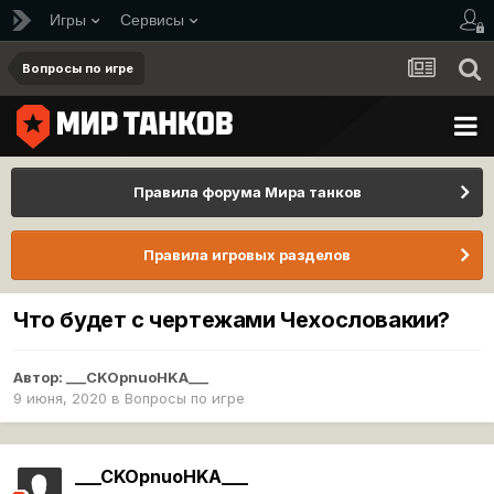
Игры
Сервисы
Вопросы по игре
Правила форума Мира танков
Правила игровых разделов
Что будет с чертежами Чехословакии?
Автор:
___CKOpnuoHKA___
9 июня, 2020
в
Вопросы по игре
___CKOpnuoHKA___