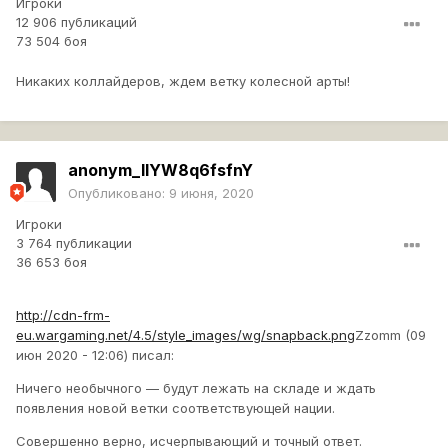
Игроки
12 906 публикаций
73 504 боя
Никаких коллайдеров, ждем ветку колесной арты!
anonym_lIYW8q6fsfnY
Опубликовано:
9 июня, 2020
Игроки
3 764 публикации
36 653 боя
http://cdn-frm-
eu.wargaming.net/4.5/style_images/wg/snapback.png
Zzomm (09
июн 2020 - 12:06) писал:
Ничего необычного — будут лежать на складе и ждать
появления новой ветки соответствующей нации.
Совершенно верно, исчерпывающий и точный ответ.