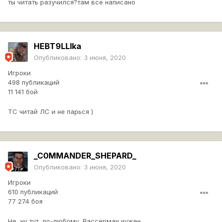
ты читать разучился?там все написано
HEBT9LLIka
Опубликовано:
3 июня, 2020
Игроки
498 публикаций
11 141 бой
ТС читай ЛС и не парься )
_C0MMANDER_SHEPARD_
Опубликовано:
3 июня, 2020
Игроки
610 публикаций
77 274 боя
Не, ну тут, по-любому, Вассерман нужен.