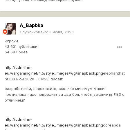
A_Bapbka
Опубликовано:
3 июня, 2020
Игроки
43 601 публикация
54 697 боёв
http://cdn-frm-
eu.wargaming.net/4.5/style_images/wg/snapback.png
elephanthat
hi (03 июн 2020 - 04:53) писал:
разработчики, подскажите, сколько минимум машин
противника надо повредить за два боя, чтобы закончить ЛБЗ с
отличием?
http://cdn-frm-
eu.wargaming.net/4.5/style_images/wg/snapback.png
coreaboa