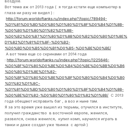
воздухе.
Вот тема аж от 2013 года ( я тогда кстати еще компьютер в
глаза ни разу не видел ) :
http://forum.worldoftanks.ru/index.php?/topic/789494-
%D1%81%D0%BD%D0%B0%D1%80%D1%8F%D0%B4%D1%8B-
%D0%B0%D1%80%D1%82%D1%8B-
%D0%B2%D0%B7%D1%80%D1%8B%D0%B2%D0%B0%D1%8E%
D1%82%D1%81%D1%8F-%D0%B2-
%D0%BD%D0%B5%D0%B1%D0%B5-%D0%BE%D0%BE/
А вот тема еще со скринами от 2014 года
:
http://forum.worldoftanks.ru/index.php?/topic/1225646-
%D0%BF%D1%80%D0%BE%D0%B4%D0%BE%D0%BB%D0%B6
%D0%B0%D1%8E%D1%82-
%D0%BF%D1%80%D0%BE%D0%BF%D0%B0%D0%B4%D0%B0
%D1%82%D1%8C-
%D1%81%D0%BD%D0%B0%D1%80%D1%8F%D0%B4%D1%8B-
%D0%BE%D1%82-%D0%B0%D1%80%D1%82%D1%8B/
С 2013
года обещают исправить баг , а воз и ныне там.
Я за это время уже вышел из тюрьмы, отучился в институте,
получил гражданство в восточной европе, женился,
развелся, снова женился, купил комп, научился играть в
танки и даже создал уже твинка с артой )