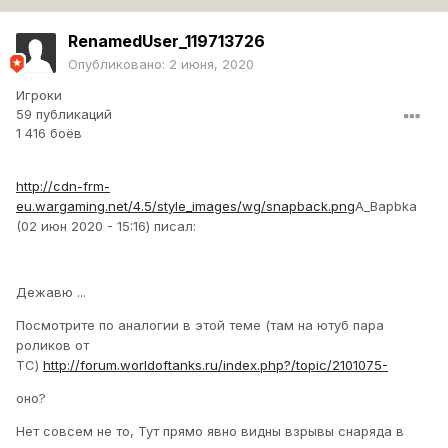
RenamedUser_119713726
Опубликовано:
2 июня, 2020
Игроки
59 публикаций
1 416 боёв
http://cdn-frm-
eu.wargaming.net/4.5/style_images/wg/snapback.png
A_Bapbka
(02 июн 2020 - 15:16) писал:
Дежавю ...
Посмотрите по аналогии в этой теме (там на ютуб пара
роликов от
ТС)
http://forum.worldoftanks.ru/index.php?/topic/2101075-
оно?
Нет совсем не то, Тут прямо явно видны взрывы снаряда в