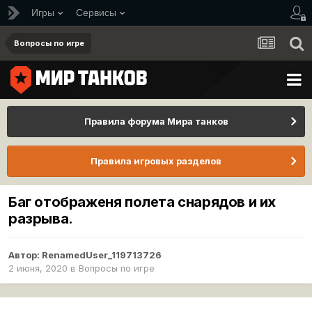
Игры
Сервисы
Вопросы по игре
Правила форума Мира танков
Правила игровых разделов
Баг отображеня полета снарядов и их
разрыва.
Автор:
RenamedUser_119713726
2 июня, 2020
в
Вопросы по игре