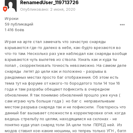
RenamedUser_119713726
Опубликовано:
2 июня, 2020
Игроки
59 публикаций
1 416 боёв
Играя на арте стал замечать что зачастую снаряды
взрываются где-то далеко в небе, как-будто врезаются во
что-то там. Несколько раз уже наблюдал как снаряды вообще
взрываются чуть вылетев из ствола. Узнать как и куда ты
попал , скорректиовать точность невозможно. На самом деле
снаряды летят до цели как и положено - разрывы в
рандомных местах просто баг отображения. Об этом есть
тема тут на форуме от какого-то бородатого толи 14 тои 16
года и там разрабы обещают пофиксить в очередном
обновлении. Я так понимаю обновлений прошло уже куча (
сам играю чуть больше года ) но баг с неправильнвым
местом разрыва снаряда так и не пофиксили. Повторюсь что
данный баг вызывает сложности в корректировке огня. когда
ведешь стрельбу по целям, находящимся на склонах - не
понятно куда упал снаряд толи ЗА цели толи ПЕРЕД ней. Из
модов ставил кое-какие нюшины, но тепреь только УГН , батл