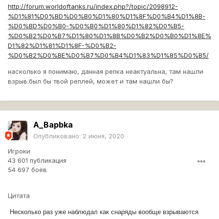
http://forum.worldoftanks.ru/index.php?/topic/2098912-
%D1%81%D0%BD%D0%B0%D1%80%D1%8F%D0%B4%D1%8B-
%D0%BD%D0%B0-%D0%B0%D1%80%D1%82%D0%B5-
%D0%B2%D0%B7%D1%80%D1%8B%D0%B2%D0%B0%D1%8E%
D1%82%D1%81%D1%8F-%D0%B2-
%D0%B2%D0%BE%D0%B7%D0%B4%D1%83%D1%85%D0%B5/
насколько я понимаю, данная репка неактуальна, там нашли
взрыв.был бы твой реплей, может и там нашли бы?
A_Bapbka
Опубликовано:
2 июня, 2020
Игроки
43 601 публикация
54 697 боёв
Цитата
Несколько раз уже наблюдал как снаряды вообще взрываются