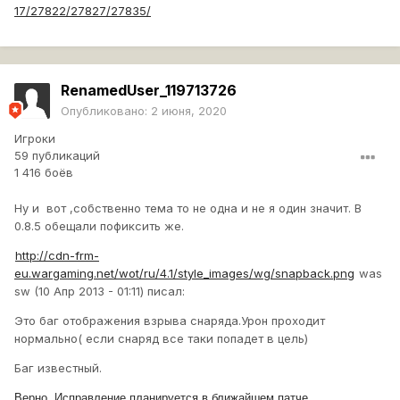
17/27822/27827/27835/
RenamedUser_119713726
Опубликовано:
2 июня, 2020
Игроки
59 публикаций
1 416 боёв
Ну и вот ,собственно тема то не одна и не я один значит. В
0.8.5 обещали пофиксить же.
http://cdn-frm-
eu.wargaming.net/wot/ru/4.1/style_images/wg/snapback.png
was
sw (10 Апр 2013 - 01:11) писал:
Это баг отображения взрыва снаряда.Урон проходит
нормально( если снаряд все таки попадет в цель)
Баг известный.
Верно. Исправление планируется в ближайшем патче.