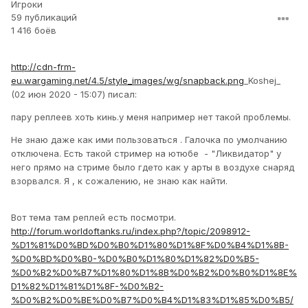
Игроки
59 публикаций
1 416 боёв
http://cdn-frm-
eu.wargaming.net/4.5/style_images/wg/snapback.png
_Koshej_
(02 июн 2020 - 15:07) писал:
пару реплеев хоть кинь.у меня например нет такой проблемы.
Не знаю даже как ими пользоваться . Галочка по умолчанию
отключена. Есть такой стример на ютюбе - "Ликвидатор" у
него прямо на стриме было гдето как у арты в воздухе снаряд
взорвался. Я , к сожалению, не знаю как найти.
Вот тема там реплей есть посмотри.
http://forum.worldoftanks.ru/index.php?/topic/2098912-
%D1%81%D0%BD%D0%B0%D1%80%D1%8F%D0%B4%D1%8B-
%D0%BD%D0%B0-%D0%B0%D1%80%D1%82%D0%B5-
%D0%B2%D0%B7%D1%80%D1%8B%D0%B2%D0%B0%D1%8E%
D1%82%D1%81%D1%8F-%D0%B2-
%D0%B2%D0%BE%D0%B7%D0%B4%D1%83%D1%85%D0%B5/