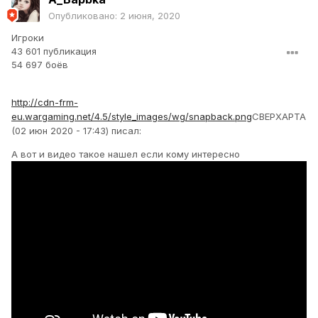
Опубликовано:
2 июня, 2020
Игроки
43 601 публикация
54 697 боёв
http://cdn-frm-
eu.wargaming.net/4.5/style_images/wg/snapback.png
CBEPXAPTA
(02 июн 2020 - 17:43) писал:
А вот и видео такое нашел если кому интересно