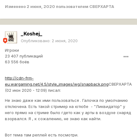
Изменено
2 июня, 2020
пользователем CBEPXAPTA
_Koshej_
Опубликовано:
2 июня, 2020
Игроки
23 407 публикаций
63 556 боёв
http://cdn-frm-
eu.wargaming.net/4.5/style_images/wg/snapback.png
CBEPXAPTA
(02 июн 2020 - 12:09) писал:
Не знаю даже как ими пользоваться . Галочка по умолчанию
отключена. Есть такой стример на ютюбе - "Ликвидатор" у
него прямо на стриме было гдето как у арты в воздухе снаряд
взорвался. Я , к сожалению, не знаю как найти.
Вот тема там реплей есть посмотри.