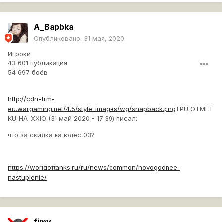
A_Bapbka
Опубликовано:
31 мая, 2020
Игроки
43 601 публикация
54 697 боёв
http://cdn-frm-
eu.wargaming.net/4.5/style_images/wg/snapback.png
TPU_OTMET
KU_HA_XXIO (31 май 2020 - 17:39) писал:
что за скидка на юдес 03?
https://worldoftanks.ru/ru/news/common/novogodnee-
nastuplenie/
fimv