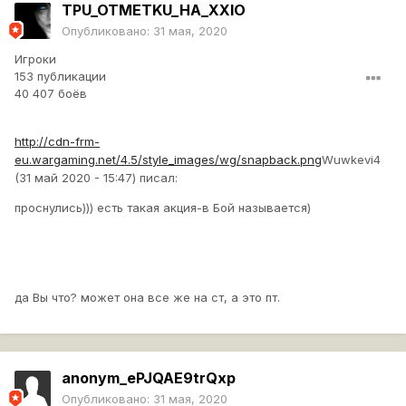
TPU_OTMETKU_HA_XXIO
Опубликовано:
31 мая, 2020
Игроки
153 публикации
40 407 боёв
http://cdn-frm-
eu.wargaming.net/4.5/style_images/wg/snapback.png
Wuwkevi4
(31 май 2020 - 15:47) писал:
проснулись))) есть такая акция-в Бой называется)
да Вы что? может она все же на ст, а это пт.
anonym_ePJQAE9trQxp
Опубликовано:
31 мая, 2020