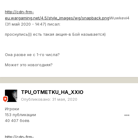
http://cdn-frm-
eu.wargaming.net/4.5/style_images/wg/snapback.png
Wuwkevi4
(31 май 2020 - 14:47) писал:
проснулись))) есть такая акция-в Бой называется)
Она разве не с 1-го числа?
Может это новогодняя?
TPU_OTMETKU_HA_XXIO
Опубликовано:
31 мая, 2020
Игроки
153 публикации
40 407 боёв
http://cdn-frm-