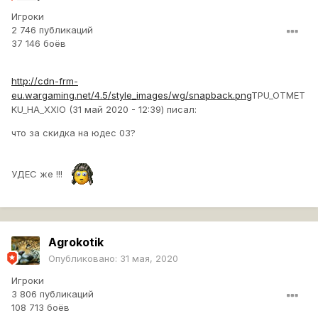
Игроки
2 746 публикаций
37 146 боёв
http://cdn-frm-
eu.wargaming.net/4.5/style_images/wg/snapback.png
TPU_OTMET
KU_HA_XXIO (31 май 2020 - 12:39) писал:
что за скидка на юдес 03?
УДЕС же !!!
Agrokotik
Опубликовано:
31 мая, 2020
Игроки
3 806 публикаций
108 713 боёв