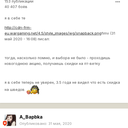
153 публикации
40 407 боёв
я в себе те
http://cdn-frm-
eu.wargaming.net/4.5/style_images/wg/snapback.png
fimv (31
май 2020 - 16:08) писал:
тогда, насколько помню, и выбора не было - проходишь
новогоднюю акцию, получаешь скидки на пт-ветку
я в себе теперь не уверен, 3.5 года не видел что есть скидка
на шведов
A_Bapbka
Опубликовано:
31 мая, 2020