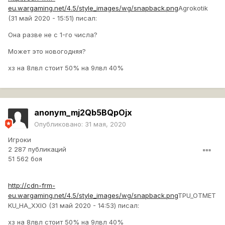
eu.wargaming.net/4.5/style_images/wg/snapback.png
Agrokotik
(31 май 2020 - 15:51) писал:
Она разве не с 1-го числа?
Может это новогодняя?
хз на 8лвл стоит 50% на 9лвл 40%
anonym_mj2Qb5BQpOjx
Опубликовано:
31 мая, 2020
Игроки
2 287 публикаций
51 562 боя
http://cdn-frm-
eu.wargaming.net/4.5/style_images/wg/snapback.png
TPU_OTMET
KU_HA_XXIO (31 май 2020 - 14:53) писал:
хз на 8лвл стоит 50% на 9лвл 40%